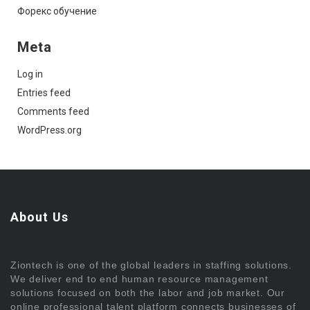
Форекс обучение
Meta
Log in
Entries feed
Comments feed
WordPress.org
About Us
Ziontech is one of the global leaders in staffing solutions.
We deliver end to end human resource management
solutions focused on both the labor and job market. Our
online professional talent platform connects businesses of