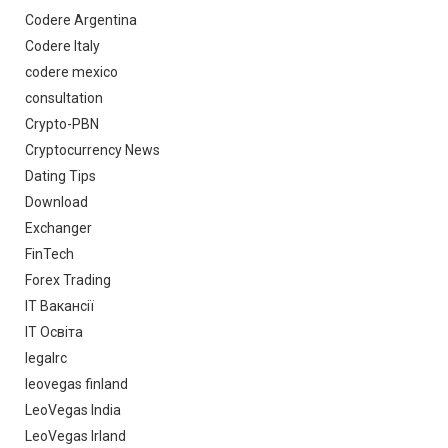
Codere Argentina
Codere Italy
codere mexico
consultation
Crypto-PBN
Cryptocurrency News
Dating Tips
Download
Exchanger
FinTech
Forex Trading
IT Вакансії
IT Освіта
legalrc
leovegas finland
LeoVegas India
LeoVegas Irland