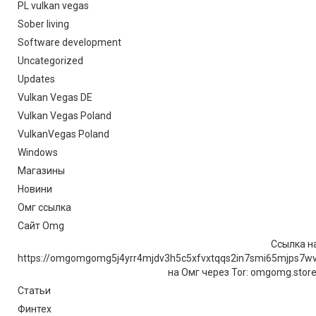
PL vulkan vegas
Sober living
Software development
Uncategorized
Updates
Vulkan Vegas DE
Vulkan Vegas Poland
VulkanVegas Poland
Windows
Магазины
Новини
Омг ссылка
Сайт Omg
Ссылка на
https://omgomgomg5j4yrr4mjdv3h5c5xfvxtqqs2in7smi65mjps7w
на Омг через Tor: omgomg.stor
Статьи
Финтех