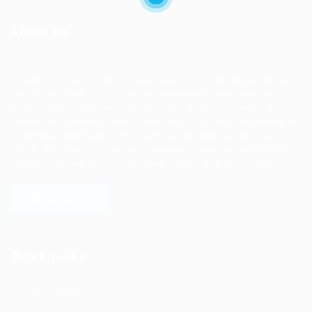
About Us
Ziontech is one of the global leaders in staffing solutions.
We deliver end to end human resource management
solutions focused on both the labor and job market. Our
online professional talent platform connects businesses of
all shapes and sizes with high-quality applicants and vice
versa. We have a vigorous network of quality candidates
to help find the talent you need, faster and proficiently.
LEARN MORE
Quick Links
Job Packages
Jobs