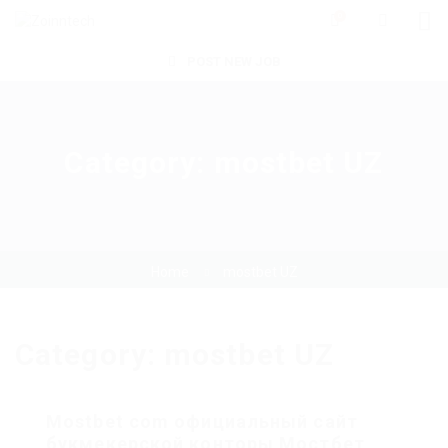
0
POST NEW JOB
Category:
mostbet UZ
Home
mostbet UZ
Category:
mostbet UZ
Mostbet com официальный сайт
букмекерской конторы Мостбет