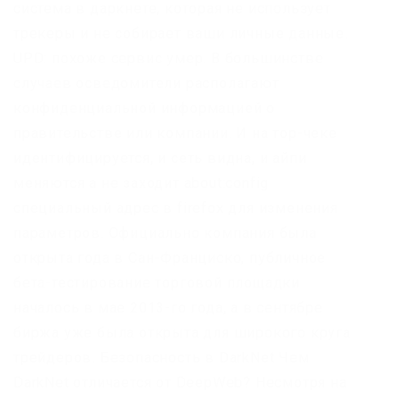
система в даркнете, которая не использует
трекеры и не собирает ваши личные данные.
UPD: похоже сервис умер. В большинстве
случаев осведомители располагают
конфиденциальной информацией о
правительстве или компании. И на тор-чеке
идентифицируется, и сеть видна, и айпи
меняются а не заходит about:config
специальный адрес в firefox для изменения
параметров. Официально компания была
открыта года в Сан-Франциско, публичное
бета-тестирование торговой площадки
началось в мае 2013-го года, а в сентябре
биржа уже была открыта для широкого круга
трейдеров. Безопасность в DarkNet Чем
DarkNet отличается от DeepWeb? Несмотря на