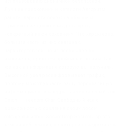
использованию анонимной безопасной.
Лучшие поисковики и каталоги Алгоритм
работы даркнета похож на обычный.
Приложение должно выдать фразу:
«секретный ключ сохранен». Что характерно,
большая часть из них связана с
наркоторговлей, но из песни слов не
выкинешь, придется пройтись и по ним. Так
же как и информация которую вы получили.
Выходной узел расшифровывает трафик,
поэтому может украсть вашу персональную
информацию или внедрить вредоносный код.
Onion – Freedom Chan Свободный чан с
возможностью создания своих досок
rekt5jo5nuuadbie. SecureDrop SecureDrop это
темная веб-ссылка, по которой осведомители