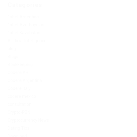
Categories
1xbet Argentina
1xbet Azerbaydjan
1xbet Kazahstan
Artificial Intelligence
blog
Blogs
Bookkeeping
Codere AR
Codere Argentina
Codere Italy
codere mexico
consultation
Crypto-PBN
Cryptocurrency News
Dating Tips
Download