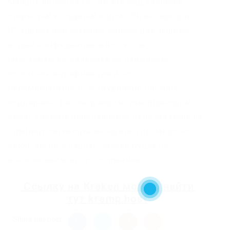
Mailpile является то, что его код является
открытым исходным кодом. Он не передает
IP-адреса или историю поиска для защиты
вашей конфиденциальности. Так,
пользователи жалуются на сложность
поэтапной верификации и на
некомпетентность сотрудников службы
поддержки. На следующем, завершающем
этапе, система перенаправит пользователя на
страницу активации аккаунта, где запросит
ключ, логин и пароль. Kraken будет не
исключением из этого правила.
Ссылку на
Kraken
можно найти
тут
kramp.host
Share this post