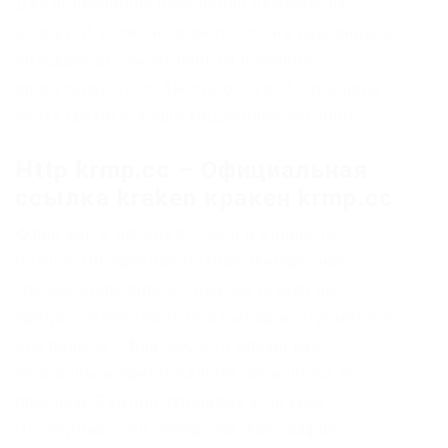
Для применения изменений нажмите на
кнопку. И если он является очень удаленным,
обладает высоким пингом и низкой
пропускной способностью, то веб-страницы
будут грузиться еще медленнее обычного.
Http krmp.cc – Официальная
ссылка kraken кракен krmp.cc
�пен как в даркнете, так и в клирнете.
Разное/Интересное Разное/Интересное
checker5oepkabqu. К тому же Kraken не
предоставляет большой выбор инструментов
для работы с фиатом, в то время как
переводы в криптовалюте проводятся без
проблем. Рейтинг продавца а-ля Ebay.
Последний узел перед тем, как трафик