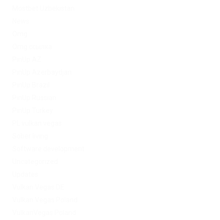
Mostbet Uzbekistan
News
Omg
Omg ссылка
PinUp AZ
PinUp Azerbaydjan
PinUp Brazil
PinUp Russian
PinUp Turkey
PL vulkan vegas
Sober living
Software development
Uncategorized
Updates
Vulkan Vegas DE
Vulkan Vegas Poland
VulkanVegas Poland