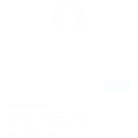
By
admin
April 30, 2023
221
0
0
Recent Posts
Не заходит на оф сайт крамп – KRAKEN.
Кракен онион сайт правильный – KRAKEN.
Кракен сеть тор – KRAKEN.