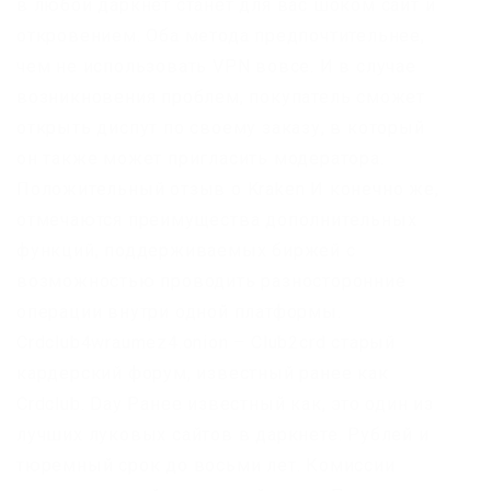
в любой даркнет станет для вас шоком сайт и
откровением. Оба метода предпочтительнее,
чем не использовать VPN вовсе. И в случае
возникновения проблем, покупатель сможет
открыть диспут по своему заказу, в который
он также может пригласить модератора.
Положительный отзыв о Kraken И конечно же,
отмечаются преимущества дополнительных
функций, поддерживаемых биржей с
возможностью проводить разносторонние
операции внутри одной платформы.
Crdclub4wraumez4.onion – Club2crd старый
кардерский форум, известный ранее как
Crdclub. Day Ранее известный как, это один из
лучших луковых сайтов в даркнете. Рублей и
тюремный срок до восьми лет. Комиссии