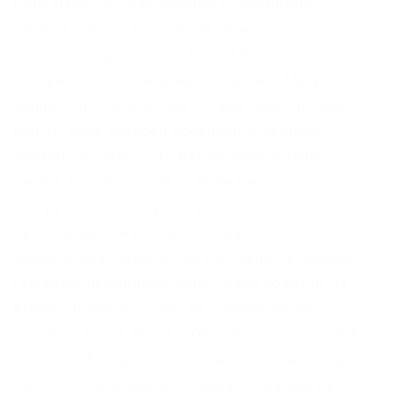
Например, государственные хранилища
данных, доступ к которым можно получить
только по паролю. Там может быть троян
который похитит все ваши данные. Mailpile
Mailpile это безопасная служба электронной
почты, цель которой обеспечить полную
конфиденциальность ваших электронных
писем. Причём недавно появились
инструменты, которые продолжают
эксплуатировать мощности вашего
компьютера, даже когда вы закрыли браузер
(остаётся невидимое окно). Ввод средств на
Kraken Пополнить счет не платформе не
составит труда. Onion – Onelon лента новостей
плюс их обсуждение, а также чаны (ветки для
быстрого общения аля имаджборда двач и тд).