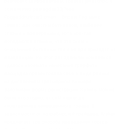
pastebin с шифрованием, требует javascript, к
сожалению pastagdsp33j7aoq.
Foggeddriztrcar2.onion – Bitcoin Fog микс-
сервис для очистки биткоинов, наиболее
старый и проверенный, хотя кое-где
попадаются отзывы, что это скам и
очищенные биткоины так и не при приходят их
владельцам. На этот раз зданиям комплекса
удалось избежать нанесения граффити:
площадка презентовала себя в виде ролика
на дисплейном трёхмерном баннере.
Заполняем форму регистрации. Купить можно
было что угодно, от сим-карты до
килограммов запрещённого товара. В
зависимости от потребностей трейдера, Kraken
предлагает три способа проведения торгов: