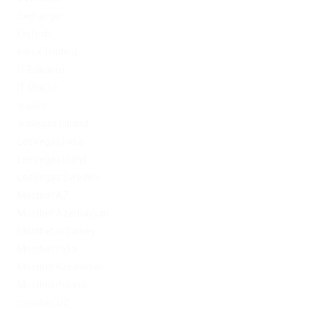
Exchanger
FinTech
Forex Trading
IT Вакансії
IT Освіта
legalrc
leovegas finland
LeoVegas India
LeoVegas Irland
LeoVegas Sweden
Mostbet AZ
Mostbet Azerbaycan
Mostbet in Turkey
Mostbet India
Mostbet Kazahstan
Mostbet Poland
mostbet UZ