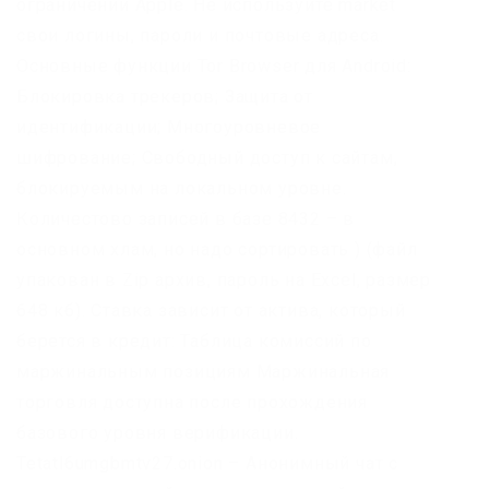
ограничений Apple. Не используйте market
свои логины, пароли и почтовые адреса.
Основные функции Tor Browser для Android:
Блокировка трекеров; Защита от
идентификации; Многоуровневое
шифрование; Свободный доступ к сайтам,
блокируемым на локальном уровне.
Количестово записей в базе 8432 – в
основном хлам, но надо сортировать ) (файл
упакован в Zip архив, пароль на Excel, размер
648 кб). Ставка зависит от актива, который
берется в кредит: Таблица комиссий по
маржинальным позициям Маржинальная
торговля доступна после прохождения
базового уровня верификации.
Tetatl6umgbmtv27.onion – Анонимный чат с