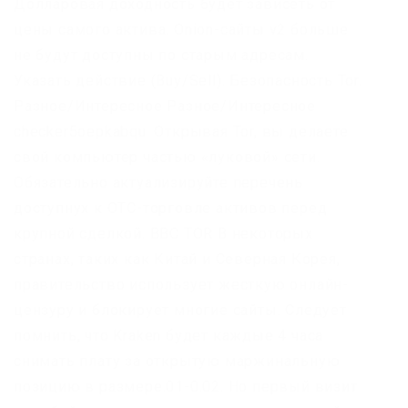
Долларовая доходность будет зависеть от
цены самого актива. Onion-сайты v2 больше
не будут доступны по старым адресам.
Указать действие (Buy/Sell). Безопасность Tor.
Разное/Интересное Разное/Интересное
checker5oepkabqu. Открывая Tor, вы делаете
свой компьютер частью «луковой» сети.
Обязательно актуализируйте перечень
доступнух к OTC-торговле активов перед
крупной сделкой. BBC TOR В некоторых
странах, таких как Китай и Северная Корея,
правительство использует жесткую онлайн-
цензуру и блокирует многие сайты. Следует
помнить, что Kraken будет каждые 4 часа
снимать плату за открытую маржинальную
позицию в размере.01-0.02. Но первый визит