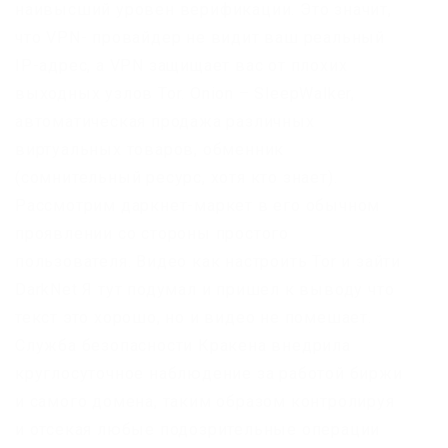
наивысший уровен верификации. Это значит,
что VPN- провайдер не видит ваш реальный
IP-адрес, а VPN защищает вас от плохих
выходных узлов Tor. Onion – SleepWalker,
автоматическая продажа различных
виртуальных товаров, обменник
(сомнительный ресурс, хотя кто знает).
Рассмотрим даркнет-маркет в его обычном
проявлении со стороны простого
пользователя. Видео как настроить Tor и зайти
DarkNet Я тут подумал и пришел к выводу что
текст это хорошо, но и видео не помешает.
Служба безопасности Кракена внедрила
круглосуточное наблюдение за работой биржи
и самого домена, таким образом контролируя
и отсекая любые подозрительные операции