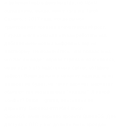
и релевантность результатов, по моим
ощущениям, выше, чем у того же Torch.
Однако, с 2017 года, когда рынок
криптовалют показал впечатляющий рост,
Пауэлл и его команда начали работать над
добавлением новых цифровых пар на
платформу. Не пользуйтесь, чем попало и на
что Вас выведет первая строка в поисковике,
чаще всего это подставные сайты, которые
заберут Ваши деньги и никаких надежд на их
возврат не будет, на таких даркнет-маркетах
обитают так называемые “кидалы”. А какой
конфиг? Onion – grams, поисковик по
даркнету. Qubesos4rrrrz6n4.onion –
QubesOS,.onion-зеркало проекта QubesOS. Для
доступа к OTC у вас должен быть пройден