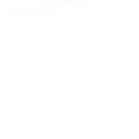
тут
kramp.host
Http krmp.cc
Площадка постоянно подвергается атаке,
возможны долгие подключения и лаги.
Выбирайте любое KRAKEN зеркало, не
останавливайтесь только на одном.
KRAKEN БОТ Telegram