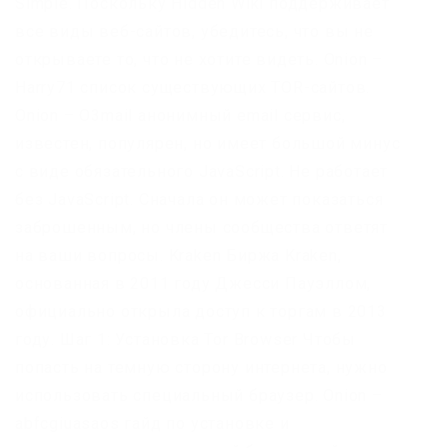
Simple. Поскольку Hidden Wiki поддерживает
все виды веб-сайтов, убедитесь, что вы не
открываете то, что не хотите видеть. Onion –
Harry71 список существующих TOR-сайтов.
Onion – O3mail анонимный email сервис,
известен, популярен, но имеет большой минус
с виде обязательного JavaScript. Не работает
без JavaScript. Сначала он может показаться
заброшенным, но члены сообщества ответят
на ваши вопросы. Kraken Биржа Kraken,
основанная в 2011 году Джесси Пауэллом,
официально открыла доступ к торгам в 2013
году. Шаг 1: Установка Tor Browser Чтобы
попасть на темную сторону интернета, нужно
использовать специальный браузер. Onion –
abfcgiuasaos гайд по установке и