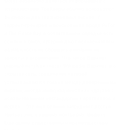
могут безопасно делиться информацией с
журналистами. Трейдеры обычно используют
фьючерсы для хеджирования рисков. У
торрент-трекеров и поисковиков вроде RuTor
и The Pirate Bay в обязательном порядке есть
ссылки в onion, которые дают пользователям
возможность не обращать внимания на
запреты и ограничения. Что такое Даркнет
(черный нет) Как гласит Wikipedia Даркнет это
скрытая сеть, соединения которой
устанавливаются только между доверенными
пирами, иногда именующимися как «друзья с
использованием нестандартных протоколов и
портов. . Это еще больше затрудняет доступ
третьих лиц к вашему почтовому трафику.
Еще одним существенным преимуществом