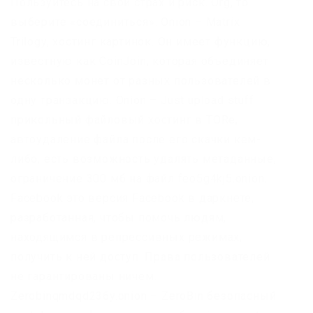
Пользуйтесь на свой страх и риск. Org, то
выберите «соединиться». Onion – Matrix
Trilogy, хостинг картинок. Он имеет функцию,
известную как CoinJoin, которая объединяет
несколько монет от разных пользователей в
одну транзакцию. Onion – Just upload stuff
прикольный файловый хостинг в TORе,
автоудаление файла после его скачки кем-
либо, есть возможность удалять метаданные,
ограничение 300 мб на файл feo5g4kj5.onion.
Facebook это версия Facebook в даркнете,
разработанная, чтобы помочь людям,
находящимся в репрессивных режимах,
получить к ней доступ. Права пользователей
не гарантированы ничем.
Zerobinqmdqd236y.onion – ZeroBin безопасный