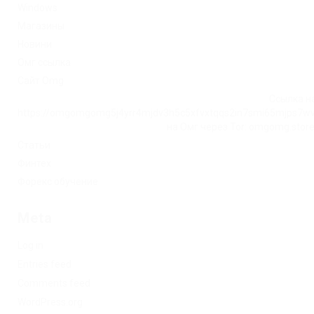
Windows
Магазины
Новини
Омг ссылка
Сайт Omg
Ссылка на
https://omgomgomg5j4yrr4mjdv3h5c5xfvxtqqs2in7smi65mjps7w
на Омг через Tor: omgomg.stor
Статьи
Финтех
Форекс обучение
Meta
Log in
Entries feed
Comments feed
WordPress.org