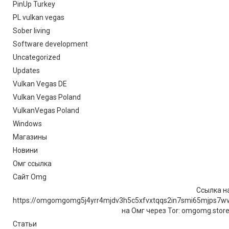
PinUp Turkey
PL vulkan vegas
Sober living
Software development
Uncategorized
Updates
Vulkan Vegas DE
Vulkan Vegas Poland
VulkanVegas Poland
Windows
Магазины
Новини
Омг ссылка
Сайт Omg
Ссылка на
https://omgomgomg5j4yrr4mjdv3h5c5xfvxtqqs2in7smi65mjps7w
на Омг через Tor: omgomg.stor
Статьи