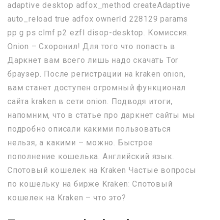
adaptive desktop adfox_method createAdaptive
auto_reload true adfox ownerId 228129 params
pp g ps clmf p2 ezfl disop-desktop. Комиссия.
Onion – Схоронил! Для того что попасть в
Даркнет вам всего лишь надо скачать Tor
браузер. После регистрации на kraken onion,
вам станет доступен огромный функционал
сайта kraken в сети onion. Подводя итоги,
напомним, что в статье про даркнет сайты мы
подробно описали какими пользоваться
нельзя, а какими – можно. Быстрое
пополнение кошелька. Английский язык.
Спотовый кошелек на Kraken Частые вопросы
по кошельку на бирже Kraken: Спотовый
кошелек на Kraken – что это?