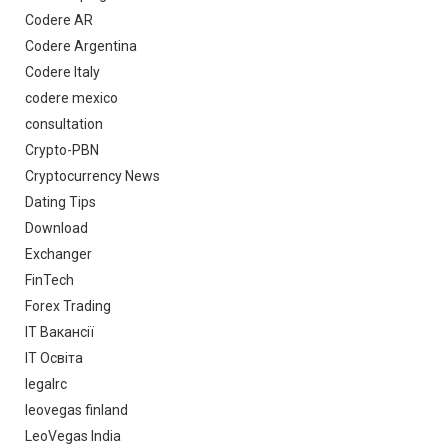
Codere AR
Codere Argentina
Codere Italy
codere mexico
consultation
Crypto-PBN
Cryptocurrency News
Dating Tips
Download
Exchanger
FinTech
Forex Trading
IT Вакансії
IT Освіта
legalrc
leovegas finland
LeoVegas India