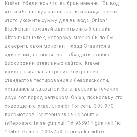
Kraken Убедитесь что выбран именно “Вывод
что выбрана нужная сеть для вывода, после
этого укажите сумму для вывода. Onion/ –
Blockchain пожалуй единственный онлайн
bitcoin-кошелек, которому можно было бы
доверить свои монетки. Назад Ставится в
один клик, но позволяет обходить только
блокировки отдельных сайтов. Kraken
придерживалась строгих внутренних
стандартов тестирования и безопасности,
оставаясь в закрытой бета-версии в течение
двух лет перед запуском. Onion, поскольку это
совершенно отдельная от Tor сеть. 393 370
просмотров “contentId 965914 count 2
isReposted false gtm null “id 965914 gtm null “id
1 label Header, 100×250: D provider adfox