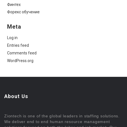
Финтех
Форекс обучение
Meta
Log in
Entries feed
Comments feed
WordPress.org
About Us
Ziontech is one of the global leaders in staffing solutions.
We deliver end to end human resource management