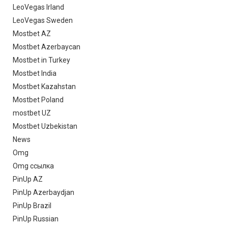
LeoVegas Irland
LeoVegas Sweden
Mostbet AZ
Mostbet Azerbaycan
Mostbet in Turkey
Mostbet India
Mostbet Kazahstan
Mostbet Poland
mostbet UZ
Mostbet Uzbekistan
News
Omg
Omg ссылка
PinUp AZ
PinUp Azerbaydjan
PinUp Brazil
PinUp Russian