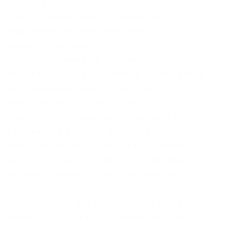
запросов по определенной тематике. Onion –
24xbtc обменка, большое количество
направлений обмена электронных валют
Jabber / xmpp Jabber / xmpp
torxmppu5u7amsed. На следующий день
начались обычные больничные будни и вроде
бы становилось даже лучше, однако после
выходных мне на осмотре сказали, что
придётся делать ещё одну операцию и резать
уже снаружи. Быстрый доступ к настройкам
блоков Когда лендингов на сайте становится с
десяток, а количество блоков переваливает
за сотню, становится неудобно выискивать
нужный блок в админке. Регистрация Kraken
Регистрация на Kraken быстрая как и на всех
биржах. А потом настрочили «вот вы говно, а