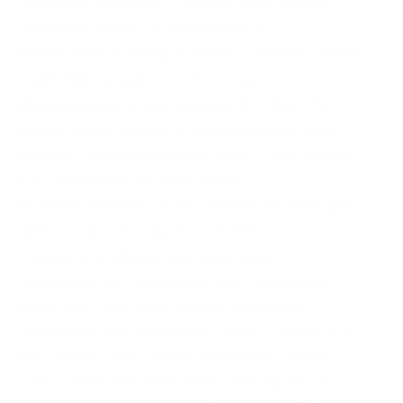
Просмотр. Onion/rc/ – RiseUp Email Service
почтовый сервис от известного и
авторитетного райзапа lelantoss7bcnwbv. Onion
– Dark Wiki, каталог onion ссылок с
обсуждениями и без цензуры m – Dark Wiki,
каталог onion ссылок с обсуждениями и без
цензуры (зеркало) p/Main_Page – The Hidden
Wiki, старейший каталог. Onion
sectum2xsx4y6z66.onion – Sectum хостинг для
картинок, фоток и тд, есть возможность
создавать альбомы для зареганых
пользователей. Возможно, сайт временно
недоступен или перегружен запросами.
Прямая ссылка: m/explorer. Onion – Mail2Tor, e-
mail сервис. Этот график позволяет лучше
понять сезонное изменение полулярности