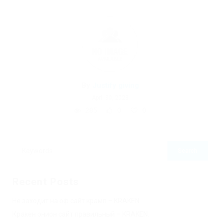
By
Justify giving
April 30, 2023
285
0
0
Recent Posts
Не заходит на оф сайт крамп – KRAKEN.
Кракен онион сайт правильный – KRAKEN.