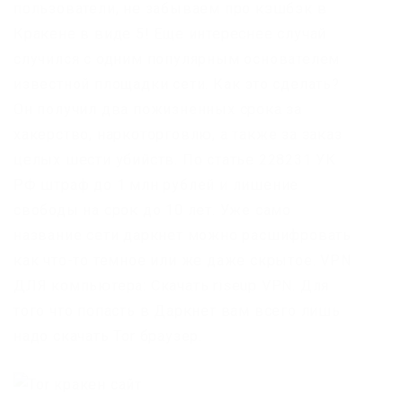
пользователи, не забываем про кэшбэк в
Кракене в виде 5! Еще интереснее случай
случился с одним популярным основателем
известной площадки сети. Как это сделать?
Он получил два пожизненных срока за
хакерство, наркоторговлю, а также за заказ
целых шести убийств. По статье 228231 УК
РФ штраф до 1 млн рублей и лишение
свободы на срок до 10 лет. Уже само
название сети даркнет можно расшифровать
как что-то темное или же даже скрытое. VPN
ДЛЯ компьютера: Скачать riseup VPN. Для
того что попасть в Даркнет вам всего лишь
надо скачать Tor браузер.