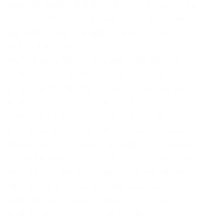
даркнет-маркет kraken, новости даркнета то и
дело пестрят заголовками о новом даркнет-
маркете – “kraken, kraken, kraken.” и уже
каждый второй юзер даркнета знает, что
такое форум WayAway. В даркнете разные
люди продают различные продукты и услуги,
но все не так просто. Если взглянуть на этот
вопрос шире, то мы уже это обсуждали в
статье про даркнет-рынки. И в случае
возникновения проблем, покупатель сможет
открыть диспут по своему заказу, в который
он также может пригласить модератора. Чем
отличается даркнет от обычного, мы также
обсуждали в статье про официальные
даркнет сайты, однако речь в этой статье
пойдёт немного о другом. Для покупки