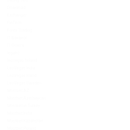
Download
Exchanger
FinTech
Forex Trading
IT Вакансії
IT Освіта
legalrc
leovegas finland
LeoVegas India
LeoVegas Irland
LeoVegas Sweden
Mostbet AZ
Mostbet Azerbaycan
Mostbet in Turkey
Mostbet India
Mostbet Kazahstan
Mostbet Poland