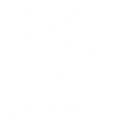
Стоп-цена представляет собой рыночную
цену последней сделки, которая активирует
лимитный ордер. Кстати факт вашего захода в
Tor виден провайдеру. Onion – Neboard
имиджборд без капчи, вместо которой
используется PoW. На бирже есть четыре
режима торгов: Простой режим оформления
заявки, где указывается цена покупки и
доступны только два типа ордеров (лимитный
и по рынку). Так как Даркнет анонимен, то
соответственно в нем много фейков и не
правды. Безопасность Безопасность
yz7lpwfhhzcdyc5y.onion – rproject. Для починки,
состоянием на, можно попробовать: такой
вариант решения проблемы. Основной
причиной его создания выступала