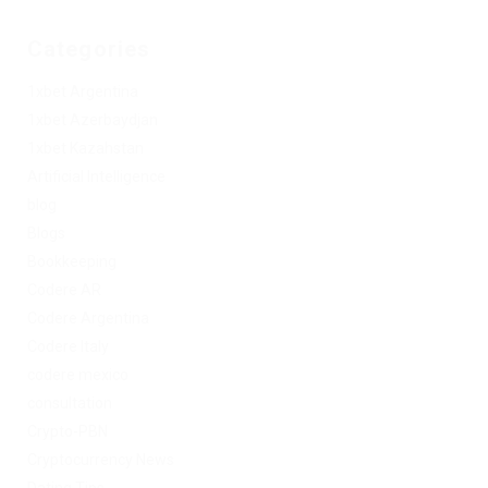
Categories
1xbet Argentina
1xbet Azerbaydjan
1xbet Kazahstan
Artificial Intelligence
blog
Blogs
Bookkeeping
Codere AR
Codere Argentina
Codere Italy
codere mexico
consultation
Crypto-PBN
Cryptocurrency News
Dating Tips