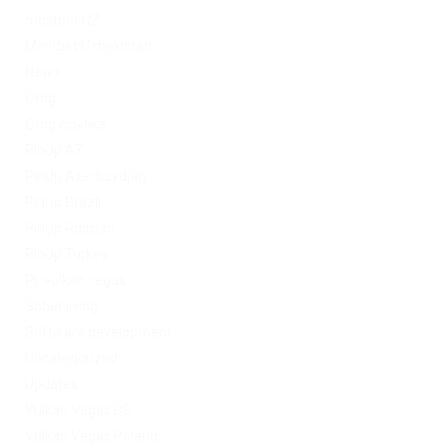
mostbet UZ
Mostbet Uzbekistan
News
Omg
Omg ссылка
PinUp AZ
PinUp Azerbaydjan
PinUp Brazil
PinUp Russian
PinUp Turkey
PL vulkan vegas
Sober living
Software development
Uncategorized
Updates
Vulkan Vegas DE
Vulkan Vegas Poland