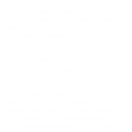
закладки используется Тор-браузер данная
программа защищает IP-адрес клиентов от
стороннего внимания «луковичной» системой
шифрования Не требуется вводить. Как уже
писали ранее, на официальный сайтах даркнет
можно было найти что угодно, но даже на
самых крупных даркнет-маркетах, включая
Гидру, была запрещена продажа оружия и
таких явно аморальных вещей как заказные
убийства. Статья 327 УК РФ лишение свободы
на срок до двух лет. Предложения можете
присылать @KrakenSupportBot. Последствия
продажи и покупки услуг и товаров на
даркнете. Предоставление соответствующих
услуг в даркнет Здесь также пользователь
может приобрести различные услуги. А также