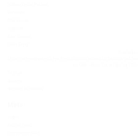
VulkanVegas Poland
Windows
Магазины
Новини
Омг ссылка
Сайт Omg
Ссылка на
https://omgomgomg5j4yrr4mjdv3h5c5xfvxtqqs2in7smi65mjps7w
на Омг через Tor: omgomg.stor
Статьи
Финтех
Форекс обучение
Meta
Log in
Entries feed
Comments feed