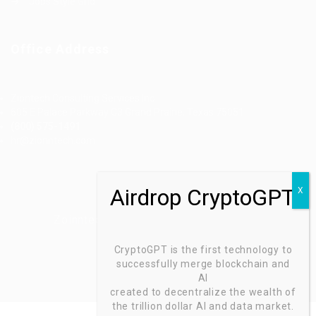
Jobs Style Grid
Office Address
Ziontech Consulting Services Inc
605 E Palace Parkway C3 Grand Prairie, Texas 75051
(800) 575-1491
hr@zionntech.com
Zoinntech © 2022, All Right Reserved.
CryptoGPT is the first technology to
successfully merge blockchain and
AI
created to decentralize the wealth of
the trillion dollar AI and data market.