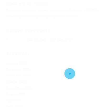
Кракен сеть тор – KRAKEN.
Кракен официальный сайт зеркало тор браузер – KRAKEN.
Новая ссылка на kraken 2022 август – KRAKEN.
Recent Comments
Херомант
on
Омг ссылка – сайт Omg в Tor
Archives
January 2024
December 2023
November 2023
October 2023
September 2023
August 2023
July 2023
June 2023