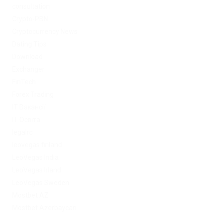
consultation
Crypto-PBN
Cryptocurrency News
Dating Tips
Download
Exchanger
FinTech
Forex Trading
IT Вакансії
IT Освіта
legalrc
leovegas finland
LeoVegas India
LeoVegas Irland
LeoVegas Sweden
Mostbet AZ
Mostbet Azerbaycan