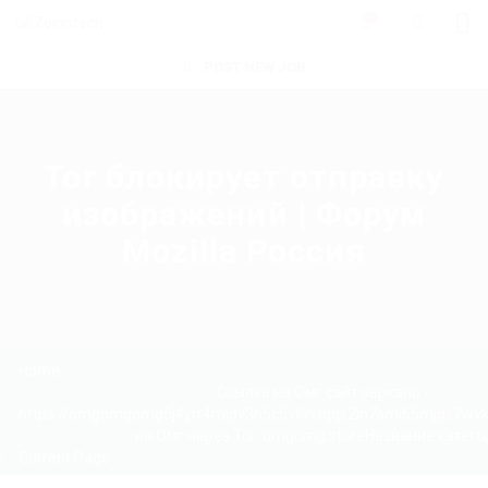
0
POST NEW JOB
Tor блокирует отправку
изображений | Форум
Mozilla Россия
Home
Ссылка на Омг сайт зеркало -
https://omgomgomg5j4yrr4mjdv3h5c5xfvxtqqs2in7smi65mjps7wv
на Омг через Tor: omgomg.storeНазвание катего
Current Page