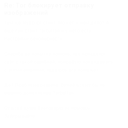
Re: Tor блокирует отправку
изображений
Там же NoScript стоит. Может в нем дело? А
еще там стоит Torbutton и у него есть
Настройки безопасности.
Спасибо за попытку помочь, как попадется
сайт с такой ошибкой, попробую поколдовать
с этими опциями, надеюсь это поможет.
Да ! Проблема решена. Виной всему было
именно дополнение Torbutton.
От всей души благодарю за помощь.
Зайкрывайте.