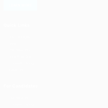
LEARN MORE
Quick Links
Job Packages
Jobs
Post New Job
Jobs Style Grid
Employer Listing
Industries
For Candidates
Post New Job
Employer Listing