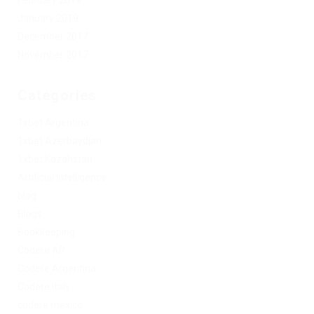
February 2019
January 2019
December 2017
November 2017
Categories
1xbet Argentina
1xbet Azerbaydjan
1xbet Kazahstan
Artificial Intelligence
blog
Blogs
Bookkeeping
Codere AR
Codere Argentina
Codere Italy
codere mexico