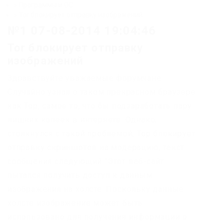
» Программы и ОС
» Tor блокирует отправку изображений
№1 07-08-2014 19:04:46
Tor блокирует отправку
изображений
Здравствуйте уважаемые форумчане.
Случайно узнал о таком прекрасном браузере
как Тор, самое то, что бы подзаработать пару
лишних копеек в интернете. Однако,
столкнулся с такой проблемой, Тор блокирует
отправку скриншотов на модерацию, текст
сообщения следующий “Этот веб-сайт
пытался получить доступ к данным
изображения на холсте. Поскольку данные
холсте изображение может быть
использовано для получения информации о