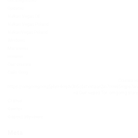
Uncategorized
Updates
Vulkan Vegas DE
Vulkan Vegas Poland
VulkanVegas Poland
Windows
Магазины
Новини
Омг ссылка
Сайт Omg
Ссылка на
https://omgomgomg5j4yrr4mjdv3h5c5xfvxtqqs2in7smi65mjps7w
на Омг через Tor: omgomg.stor
Статьи
Финтех
Форекс обучение
Meta