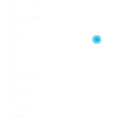
Mostbet in Turkey
Mostbet India
Mostbet Kazahstan
Mostbet Poland
mostbet UZ
Mostbet Uzbekistan
News
Omg
Omg ссылка
PinUp AZ
PinUp Azerbaydjan
PinUp Brazil
PinUp Russian
PinUp Turkey
PL vulkan vegas
Sober living
Software development