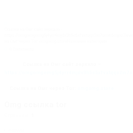
Ссылка на Омг сайт зеркало -
https://omgomgomg5j4yrr4mjdv3h5c5xfvxtqqs2in7smi65mjps7wv
на Омг через Tor: omgomg.storeНазвание категории
0 Comments
Ссылка на Омг сайт зеркало –
https://omgomgomg5j4yrr4mjdv3h5c5xfvxtqqs2in7
Ссылка на Омг через Tor:
omgomg.store
Omg ссылка tor
Страницы:
1
Форумы