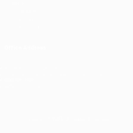
Industries
Job Packages
Jobs Listing
Jobs Style Grid
Office Address
Ziontech Consulting Services Inc
605 E Palace Parkway C3 Grand Prairie, Texas 75051
(800) 575-1491
hr@zionntech.com
Zoinntech © 2022, All Right Reserved.