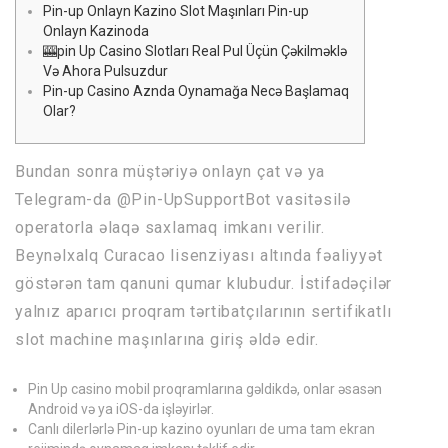
Pin-up Onlayn Kazino Slot Maşınları Pin-up
Onlayn Kazinoda
🎰pin Up Casino Slotları Real Pul Üçün Çəkilməklə
Və Ahora Pulsuzdur
Pin-up Casino Aznda Oynamağa Necə Başlamaq
Olar?
Bundan sonra müştəriyə onlayn çat və ya
Telegram-da @Pin-UpSupportBot vasitəsilə
operatorla əlaqə saxlamaq imkanı verilir.
Beynəlxalq Curacao lisenziyası altında fəaliyyət
göstərən tam qanuni qumar klubudur. İstifadəçilər
yalnız aparıcı proqram tərtibatçılarının sertifikatlı
slot machine maşınlarına giriş əldə edir.
Pin Up casino mobil proqramlarına gəldikdə, onlar əsasən
Android və ya iOS-da işləyirlər.
Canlı dilerlərlə Pin-up kazino oyunları de uma tam ekran