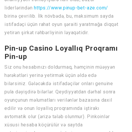
liderlərindən
https://www.pinup-bet-aze.com/
birinə çevrilib. İlk növbədə, bu, maksimum sayda
istifadəçi üçün rahat oyun şəraiti yaratmağa diqqət
yetirən şirkət rəhbərliyinin ləyaqətidir.
Pin-up Casino Loyallıq Proqramı
Pin-up
Siz onu hesabınızı doldurmaq, həmçinin müəyyən
hərəkətləri yerinə yetirmək üçün əldə edə
bilərsiniz. Gələcəkdə istifadəçilər onları genuine
pula dəyişdirə bilərlər. Qeydiyyatdan dərhal sonra
oyunçunun məlumatları verilənlər bazasına daxil
edilir və onun loyallıq proqramında iştirakı
avtomatik olur (ərizə tələb olunmur). Pinkoinlər
xüsusi hesaba köçürülür və saytda