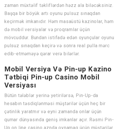
zaman müxtəlif təkliflərdən həzz ala biləcəksiniz.
Başqa bir böyük artı oyunu pulsuz sınaqdan
keçirmək imkanıdır. Həm masaüstü kazinolar, həm
də mobil versiyalar və proqramlar üçün
mövcuddur. Bundan istifadə edən oyunçular oyunu
pulsuz sınaqdan keçirə və sonra real pulla mərc
edib-etməməyə qərar verə bilərlər.
Mobil Versiya Və Pin-up Kazino
Tətbiqi Pin-up Casino Mobil
Versiyası
Bütün tələblər yerinə yetirilərsə, Pin-Up-da
hesabın təsdiqlənməsi müştərilər üçün heç bir
çətinlik yaratmır və eyni zamanda onlar üçün
qumar dünyasında geniş imkanlar açır. Rəsmi Pin-
Up on line casino aznda oynamaq üçün müştərilər