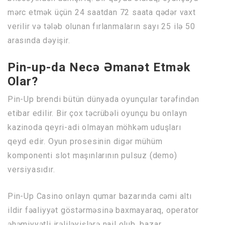
mərc etmək üçün 24 saatdan 72 saata qədər vaxt
verilir və tələb olunan fırlanmaların sayı 25 ilə 50
arasında dəyişir.
Pin-up-da Necə Əmanət Etmək
Olar?
Pin-Up brendi bütün dünyada oyunçular tərəfindən
etibar edilir. Bir çox təcrübəli oyunçu bu onlayn
kazinoda qeyri-adi olmayan möhkəm uduşları
qeyd edir. Oyun prosesinin digər mühüm
komponenti slot maşınlarının pulsuz (demo)
versiyasıdır.
Pin-Up Casino onlayn qumar bazarında cəmi altı
ildir fəaliyyət göstərməsinə baxmayaraq, operator
əhəmiyyətli irəliləyişlərə nail olub, bazar