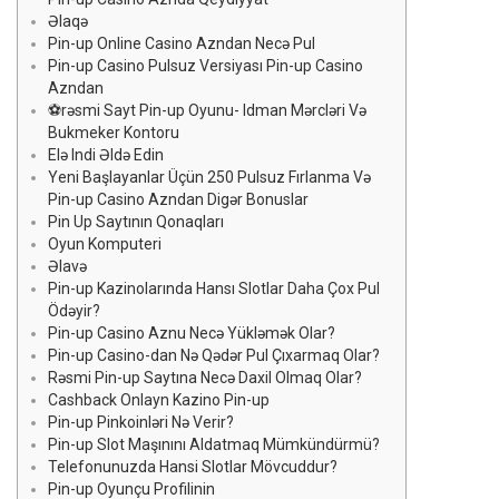
Əlaqə
Pin-up Online Casino Azndan Necə Pul
Pin-up Casino Pulsuz Versiyası Pin-up Casino
Azndan
⚽rəsmi Sayt Pin-up Oyunu- Idman Mərcləri Və
Bukmeker Kontoru
Elə Indi Əldə Edin
Yeni Başlayanlar Üçün 250 Pulsuz Fırlanma Və
Pin-up Casino Azndan Digər Bonuslar
Pin Up Saytının Qonaqları
Oyun Komputeri
Əlavə
Pin-up Kazinolarında Hansı Slotlar Daha Çox Pul
Ödəyir?
Pin-up Casino Aznu Necə Yükləmək Olar?
Pin-up Casino-dan Nə Qədər Pul Çıxarmaq Olar?
Rəsmi Pin-up Saytına Necə Daxil Olmaq Olar?
Cashback Onlayn Kazino Pin-up
Pin-up Pinkoinləri Nə Verir?
Pin-up Slot Maşınını Aldatmaq Mümkündürmü?
Telefonunuzda Hansi Slotlar Mövcuddur?
Pin-up Oyunçu Profilinin