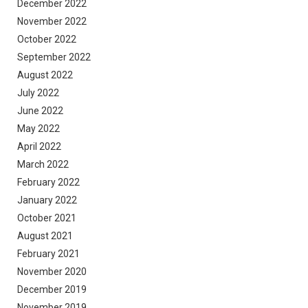
December 2022
November 2022
October 2022
September 2022
August 2022
July 2022
June 2022
May 2022
April 2022
March 2022
February 2022
January 2022
October 2021
August 2021
February 2021
November 2020
December 2019
November 2019