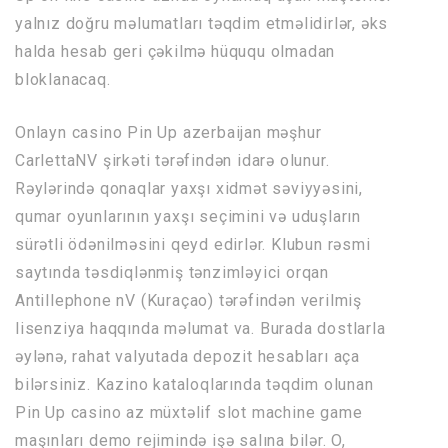
yalnız doğru məlumatları təqdim etməlidirlər, əks
halda hesab geri çəkilmə hüququ olmadan
bloklanacaq.
Onlayn casino Pin Up azerbaijan məşhur
CarlettaNV şirkəti tərəfindən idarə olunur.
Rəylərində qonaqlar yaxşı xidmət səviyyəsini,
qumar oyunlarının yaxşı seçimini və uduşların
sürətli ödənilməsini qeyd edirlər. Klubun rəsmi
saytında təsdiqlənmiş tənzimləyici orqan
Antillephone nV (Kuraçao) tərəfindən verilmiş
lisenziya haqqında məlumat va. Burada dostlarla
əylənə, rahat valyutada depozit hesabları aça
bilərsiniz. Kazino kataloqlarında təqdim olunan
Pin Up casino az müxtəlif slot machine game
maşınları demo rejimində işə salına bilər. O,