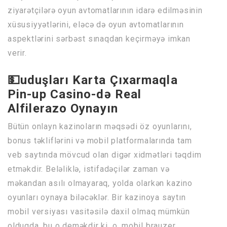
ziyarətçilərə oyun avtomatlarının idarə edilməsinin
xüsusiyyətlərini, eləcə də oyun avtomatlarının
aspektlərini sərbəst sınaqdan keçirməyə imkan
verir.
💵uduşları Karta Çıxarmaqla
Pin-up Casino-də Real
Alfilerazo Oynayın
Bütün onlayn kazinoların məqsədi öz oyunlarını,
bonus təkliflərini və mobil platformalarında tam
veb saytında mövcud olan digər xidmətləri təqdim
etməkdir. Beləliklə, istifadəçilər zaman və
məkandan asılı olmayaraq, yolda olarkən kazino
oyunları oynaya biləcəklər. Bir kazinoya saytın
mobil versiyası vasitəsilə daxil olmaq mümkün
olduqda, bu o deməkdir ki, o, mobil brauzer