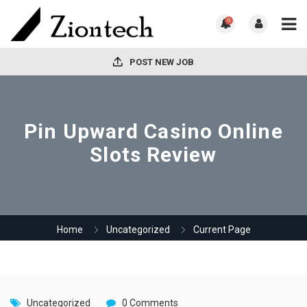
0
POST NEW JOB
Pin Upward Casino Online
Slots Review
Home
Uncategorized
Current Page
Uncategorized
0 Comments