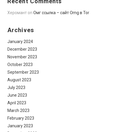
Recent Comments
Херомант
on
Омг ссылка – сайт Omg в Tor
Archives
January 2024
December 2023
November 2023
October 2023
September 2023
August 2023
July 2023
June 2023
April 2023
March 2023
February 2023
January 2023