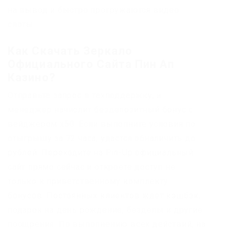
на вывод и быстро прогружаются видео
слоты.
Как Скачать Зеркало
Официального Сайта Пин Ап
Казино?
Отправьте запрос в техподдержку, и
менеджер начислит бездепозитный бонус с
вейджером х50. Если выполните условия по
отыгрышу за 72 часа, удастся обналичить до
рублей. Переходите на Pin-Up официальный
сайт прямо сейчас и откроете доступ не
только к приветственному комплекту
бонусов. Постоянных клиентов ждёт кэшбэк,
подарок на день рождение, бездепы и другие
поощрения. По выполнению всех действий, на