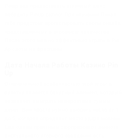
Pinap рад предоставить отличный шанс
победить PinUp cazino! При изучении Пинап
тебе предстоит протестировать слоты онлайн,
представленных в огромном количестве.
После этого можно эффективно играть в Pin
Ap слоты на фриспины.
Дата Начала Работы Казино Pin
Up
Отличительной особенностью этой игры в
рулетку является бонусный элемент, который
позволяет выиграть невероятные суммы
денег. Вам просто нужно выбрать число от 1
до 5, которое определит место удара молнии.
Еще одним приятным сюрпризом от данного
виртуального игорного заведения есть