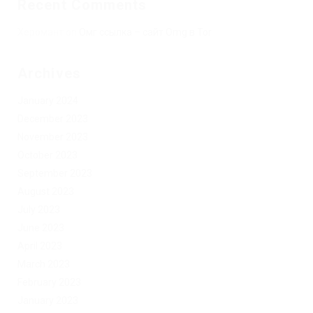
Recent Comments
Херомант
on
Омг ссылка – сайт Omg в Tor
Archives
January 2024
December 2023
November 2023
October 2023
September 2023
August 2023
July 2023
June 2023
April 2023
March 2023
February 2023
January 2023