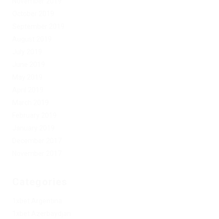
November 2019
October 2019
September 2019
August 2019
July 2019
June 2019
May 2019
April 2019
March 2019
February 2019
January 2019
December 2017
November 2017
Categories
1xbet Argentina
1xbet Azerbaydjan