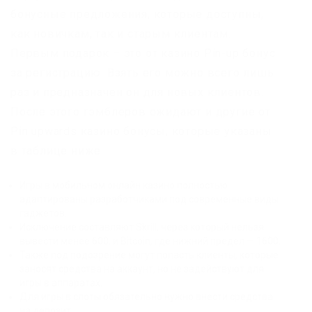
бонусные предложения, которые доступны,
как новичкам, так и старым клиентам.
Первым подарок – это от казино Pin-up бонус
за регистрацию. Взять его можно всего лишь
раз и предназначен он для новых клиентов.
После этого гэмблеров ожидают и другие от
Pin upwards казино бонусы, которые указаны
в таблице ниже.
Игры в мобильном онлайн казино полностью
адаптированы разработчиками под современные виды
гаджетов.
Исключение составляют Skrill, через который нельзя
вывести менее 600, и Bitcoin, где нижний предел — 1600.
Также под подозрение могут попасть клиенты, которые
заносят средства на аккаунт, но не задействуют для
игры в аппаратах.
Для игры в слоты обязательно нужно внести средства
на депозит.