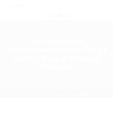
0
POST NEW JOB
Пин Ап Казино
Официальный Сайт Pin Up
Casino: Вход В Личный
Кабинет
Home
Uncategorized
Current Page