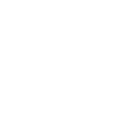
IT Вакансії
IT Освіта
legalrc
leovegas finland
LeoVegas India
LeoVegas Irland
LeoVegas Sweden
Mostbet AZ
Mostbet Azerbaycan
Mostbet in Turkey
Mostbet India
Mostbet Kazahstan
Mostbet Poland
mostbet UZ
Mostbet Uzbekistan
News
Omg