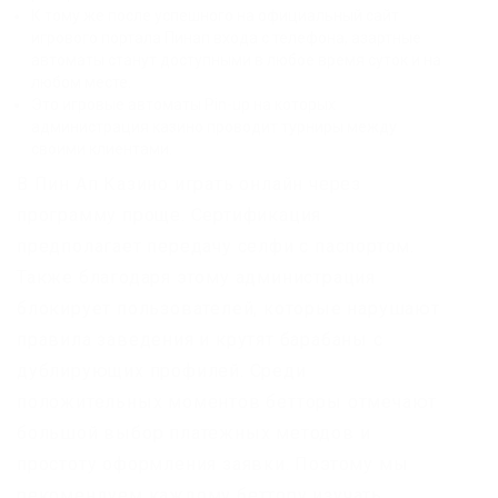
К тому же после успешного на официальный сайт
игрового портала Пинап входа с телефона, азартные
автоматы станут доступными в любое время суток и на
любом месте.
Это игровые автоматы Pin-up на которых
администрация казино проводит турниры между
своими клиентами.
В Пин Ап Казино играть онлайн через
программу проще. Сертификация
предполагает передачу селфи с паспортом.
Также благодаря этому администрация
блокирует пользователей, которые нарушают
правила заведения и крутят барабаны с
дублирующих профилей. Среди
положительных моментов бетторы отмечают
большой выбор платежных методов и
простоту оформления заявки. Поэтому мы
рекомендуем каждому беттору изучать