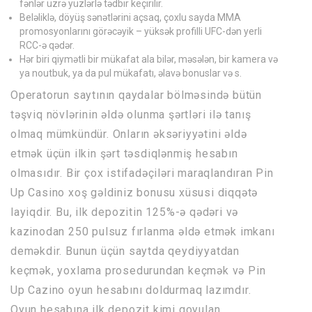
fənlər üzrə yüzlərlə tədbir keçirilir.
Beləliklə, döyüş sənətlərini açsaq, çoxlu sayda MMA
promosyonlarını görəcəyik – yüksək profilli UFC-dən yerli
RCC-ə qədər.
Hər biri qiymətli bir mükafat ala bilər, məsələn, bir kamera və
ya noutbuk, ya da pul mükafatı, əlavə bonuslar və s.
Operatorun saytının qaydalar bölməsində bütün
təşviq növlərinin əldə olunma şərtləri ilə tanış
olmaq mümkündür. Onların əksəriyyətini əldə
etmək üçün ilkin şərt təsdiqlənmiş hesabın
olmasıdır. Bir çox istifadəçiləri maraqlandıran Pin
Up Casino xoş gəldiniz bonusu xüsusi diqqətə
layiqdir. Bu, ilk depozitin 125%-ə qədəri və
kazinodan 250 pulsuz fırlanma əldə etmək imkanı
deməkdir. Bunun üçün saytda qeydiyyatdan
keçmək, yoxlama prosedurundan keçmək və Pin
Up Cazino oyun hesabını doldurmaq lazımdır.
Oyun hesabına ilk depozit kimi qoyulan