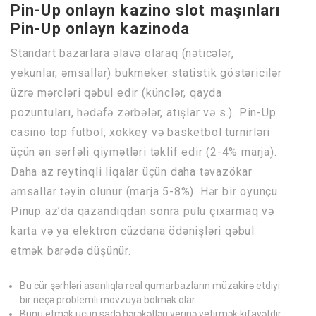
Pin-Up onlayn kazino slot maşınları
Pin-Up onlayn kazinoda
Standart bazarlara əlavə olaraq (nəticələr,
yekunlar, əmsallar) bukmeker statistik göstəricilər
üzrə mərcləri qəbul edir (künclər, qayda
pozuntuları, hədəfə zərbələr, atışlar və s.). Pin-Up
casino top futbol, ​​xokkey və basketbol turnirləri
üçün ən sərfəli qiymətləri təklif edir (2-4% marja).
Daha az reytinqli liqalar üçün daha təvazökar
əmsallar təyin olunur (marja 5-8%). Hər bir oyunçu
Pinup az’da qazandıqdan sonra pulu çıxarmaq və
karta və ya elektron cüzdana ödənişləri qəbul
etmək barədə düşünür.
Bu cür şərhləri asanlıqla real qumarbazların müzakirə etdiyi
bir neçə problemli mövzuya bölmək olar.
Bunu etmək üçün sadə hərəkətləri yerinə yetirmək kifayətdir,