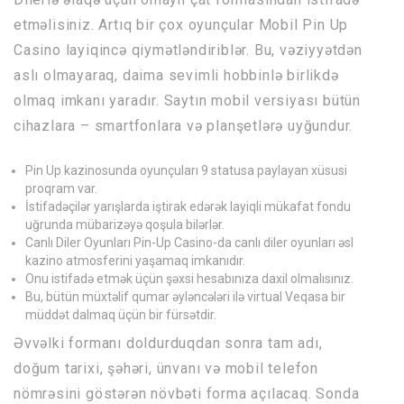
etməlisiniz. Artıq bir çox oyunçular Mobil Pin Up
Casino layiqincə qiymətləndiriblər. Bu, vəziyyətdən
aslı olmayaraq, daima sevimli hobbinlə birlikdə
olmaq imkanı yaradır. Saytın mobil versiyası bütün
cihazlara – smartfonlara və planşetlərə uyğundur.
Pin Up kazinosunda oyunçuları 9 statusa paylayan xüsusi
proqram var.
İstifadəçilər yarışlarda iştirak edərək layiqli mükafat fondu
uğrunda mübarizəyə qoşula bilərlər.
Canlı Diler Oyunları Pin-Up Casino-da canlı diler oyunları əsl
kazino atmosferini yaşamaq imkanıdır.
Onu istifadə etmək üçün şəxsi hesabınıza daxil olmalısınız.
Bu, bütün müxtəlif qumar əyləncələri ilə virtual Veqasa bir
müddət dalmaq üçün bir fürsətdir.
Əvvəlki formanı doldurduqdan sonra tam adı,
doğum tarixi, şəhəri, ünvanı və mobil telefon
nömrəsini göstərən növbəti forma açılacaq. Sonda