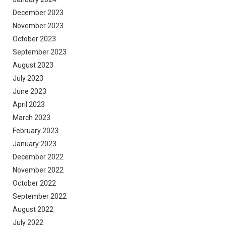
December 2023
November 2023
October 2023
September 2023
August 2023
July 2023
June 2023
April 2023
March 2023
February 2023
January 2023
December 2022
November 2022
October 2022
September 2022
August 2022
July 2022