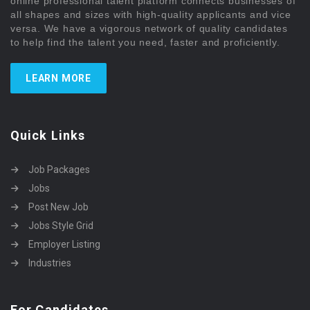
online professional talent platform connects businesses of
all shapes and sizes with high-quality applicants and vice
versa. We have a vigorous network of quality candidates
to help find the talent you need, faster and proficiently.
LEARN MORE
Quick Links
Job Packages
Jobs
Post New Job
Jobs Style Grid
Employer Listing
Industries
For Candidates