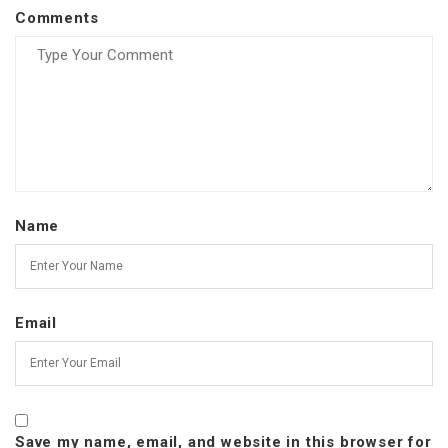
Comments
Name
Email
Save my name, email, and website in this browser for