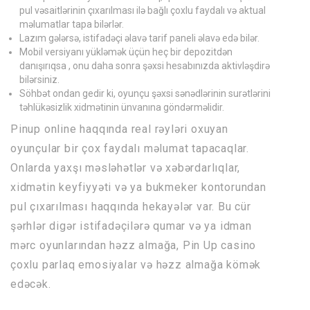
pul vəsaitlərinin çıxarılması ilə bağlı çoxlu faydalı və aktual
məlumatlar tapa bilərlər.
Lazım gələrsə, istifadəçi əlavə tarif paneli əlavə edə bilər.
Mobil versiyanı yükləmək üçün heç bir depozitdən
danışırıqsa , onu daha sonra şəxsi hesabınızda aktivləşdirə
bilərsiniz.
Söhbət ondan gedir ki, oyunçu şəxsi sənədlərinin surətlərini
təhlükəsizlik xidmətinin ünvanına göndərməlidir.
Pinup online haqqında real rəyləri oxuyan
oyunçular bir çox faydalı məlumat tapacaqlar.
Onlarda yaxşı məsləhətlər və xəbərdarlıqlar,
xidmətin keyfiyyəti və ya bukmeker kontorundan
pul çıxarılması haqqında hekayələr var. Bu cür
şərhlər digər istifadəçilərə qumar və ya idman
mərc oyunlarından həzz almağa, Pin Up casino
çoxlu parlaq emosiyalar və həzz almağa kömək
edəcək.