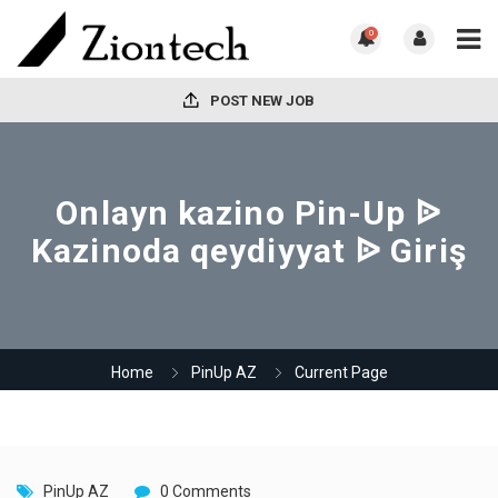
0
POST NEW JOB
Onlayn kazino Pin-Up ᐉ
Kazinoda qeydiyyat ᐉ Giriş
Home
PinUp AZ
Current Page
PinUp AZ
0 Comments