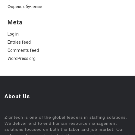
Форекс обучение
Meta
Log in
Entries feed
Comments feed
WordPress.org
About Us
Ziontech is one of the global leaders in staffing solutions.
We deliver end to end human resource management
solutions focused on both the labor and job market. Our