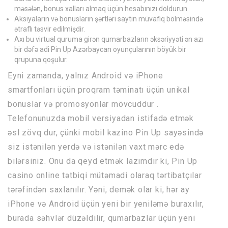
məsələn, bonus xalları almaq üçün hesabınızı doldurun.
Aksiyaların və bonusların şərtləri saytın müvafiq bölməsində
ətraflı təsvir edilmişdir.
Axı bu virtual quruma girən qumarbazların əksəriyyəti ən azı
bir dəfə adi Pin Up Azərbaycan oyunçularının böyük bir
qrupuna qoşulur.
Eyni zamanda, yalnız Android və iPhone
smartfonları üçün proqram təminatı üçün unikal
bonuslar və promosyonlar mövcuddur .
Telefonunuzda mobil versiyadan istifadə etmək
əsl zövq dur, çünki mobil kazino Pin Up sayəsində
siz istənilən yerdə və istənilən vaxt mərc edə
bilərsiniz. Onu da qeyd etmək lazımdır ki, Pin Up
casino online tətbiqi mütəmadi olaraq tərtibatçılar
tərəfindən saxlanılır. Yəni, demək olar ki, hər ay
iPhone və Android üçün yeni bir yeniləmə buraxılır,
burada səhvlər düzəldilir, qumarbazlar üçün yeni