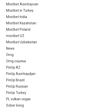
Mostbet Azerbaycan
Mostbet in Turkey
Mostbet India
Mostbet Kazahstan
Mostbet Poland
mostbet UZ
Mostbet Uzbekistan
News
Omg
Omg ссылка
PinUp AZ
PinUp Azerbaydjan
PinUp Brazil
PinUp Russian
PinUp Turkey
PL vulkan vegas
Sober living