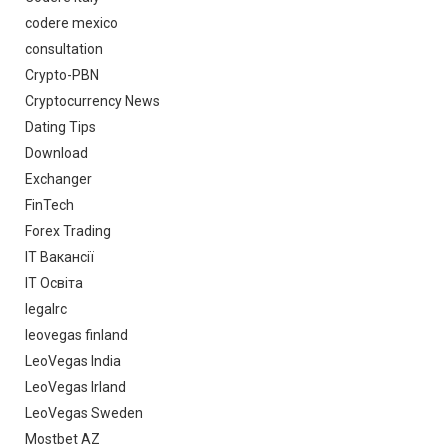
codere mexico
consultation
Crypto-PBN
Cryptocurrency News
Dating Tips
Download
Exchanger
FinTech
Forex Trading
IT Вакансії
IT Освіта
legalrc
leovegas finland
LeoVegas India
LeoVegas Irland
LeoVegas Sweden
Mostbet AZ