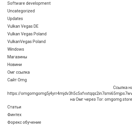
Software development
Uncategorized
Updates
Vulkan Vegas DE
Vulkan Vegas Poland
VulkanVegas Poland
Windows
Магазины
Новини
Омг ссылка
Сайт Omg
Ссылка на
https://omgomgomg5j4yrr4mjdv3h5c5xfvxtqqs2in7smi65mjps7w
на Омг через Tor: omgomg.stor
Статьи
Финтех
Форекс обучение