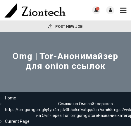
0
POST NEW JOB
Omg | Tor-Анонимайзер
для onion ссылок
Home
Ссылка на Омг сайт зеркало -
https://omgomgomg5j4yrr4mjdv3h5c5xfvxtqqs2in7smi65mjps7wv
на Омг через Tor: omgomg.storeНазвание катего
Current Page