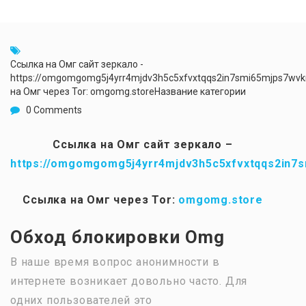
Ссылка на Омг сайт зеркало -
https://omgomgomg5j4yrr4mjdv3h5c5xfvxtqqs2in7smi65mjps7wv
на Омг через Tor: omgomg.storeНазвание категории
0 Comments
Ссылка на Омг сайт зеркало –
https://omgomgomg5j4yrr4mjdv3h5c5xfvxtqqs2in7
Ссылка на Омг через Tor:
omgomg.store
Обход блокировки Omg
В наше время вопрос анонимности в
интернете возникает довольно часто. Для
одних пользователей это