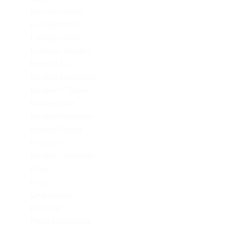
leovegas finland
LeoVegas India
LeoVegas Irland
LeoVegas Sweden
Mostbet AZ
Mostbet Azerbaycan
Mostbet in Turkey
Mostbet India
Mostbet Kazahstan
Mostbet Poland
mostbet UZ
Mostbet Uzbekistan
News
Omg
Omg ссылка
PinUp AZ
PinUp Azerbaydjan