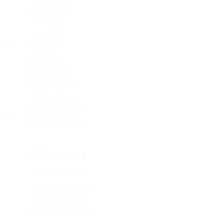
August 2019
July 2019
June 2019
ных
May 2019
April 2019
March 2019
February 2019
January 2019
December 2017
ния
November 2017
Categories
1xbet Argentina
1xbet Azerbaydjan
1xbet Kazahstan
Artificial Intelligence