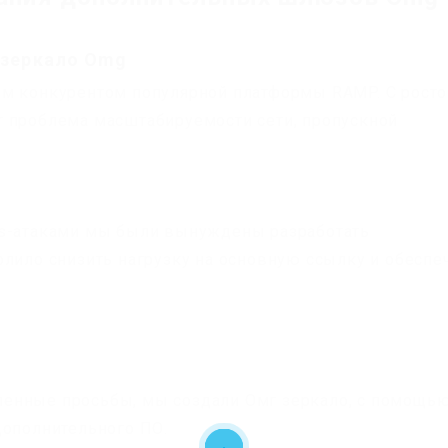
 зеркало Omg
ым конкурентом популярной платформы RAMP. С рост
т проблема масштабируемости сети, пропускной
os-атаками мы были вынуждены разработать
олило снизить нагрузку на основную ссылку и обеспе
енные просьбы, мы создали Омг зеркало, с помощь
дополнительного ПО.