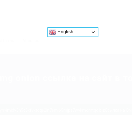
English
atforms
About us
mg onion ссылка на сайт в т
4yrr4mjdv3h5c5xfvxtqqs2in7smi65mjps7wvkmqmtqd.bizСсылка на Омг