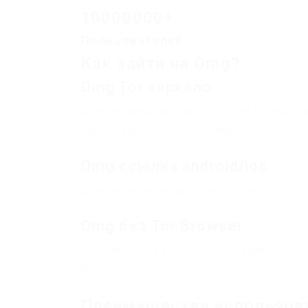
10000000+
Пользователей
Как зайти на Omg?
Omg Tor зеркало
Данное зеркало доступно для посещения 
персонального компьютера
Omg ссылка android/ios
Данное зеркало предназначено для по
Omg без Tor Browser
Данная ссылка Омг обеспечивает досту
ПО
Преимущества использов