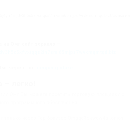
g5j4yrr4mjdv3h5c5xfvxtqqs2in7smi65mjps7wvkmqmtqd.bizСсылка на
 на Омг сайт зеркало –
dv3h5c5xfvxtqqs2in7smi65mjps7wvkmqmtqd.biz
Омг через Tor:
omgomg.store
 – легко!
калу Омг Вы можете посетить торговую площадку с
ного программного обеспечения.
ет только через Тор браузер Omgqe3pkwqw4af.onion