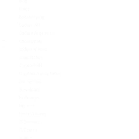
blog
Blogs
Bookkeeping
Codere AR
Codere Argentina
–...
Codere Italy
Post
codere mexico
consultation
Crypto-PBN
Cryptocurrency News
Dating Tips
Download
Exchanger
FinTech
Forex Trading
IT Вакансії
IT Освіта
legalrc