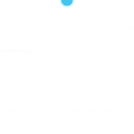
ем работоспособности нашей площадки, даже при
жете посетить любой магазин Омг с помощью актуаль
калами Omg?
ов более комфортным и удобным, команда
льные зеркала, применяя самые технологичные реше
 обеспечить максимальный уровень безопасности
более удобный доступ к торговой площадке с
на Omg из стандартного браузера и оставаться в