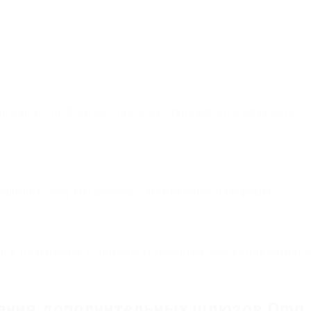
как в Tor Browser, так и из стандартного браузера
сещения Omg магазинов с мобильных платформ
п к платформе с любого устройства без дополнитель
ания дополнительных шлюзов Omg