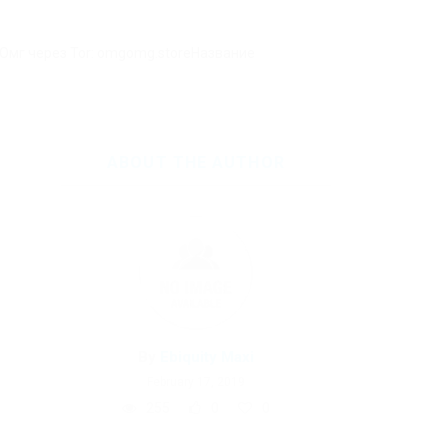
 Омг через Tor: omgomg.storeНазвание
ABOUT THE AUTHOR
By
Ebiquity Maxi
February 17, 2019
255
0
0