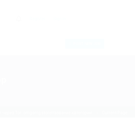
0
Register
Sign In
POST NEW JOB
ор
 через Tor: omgomg.storeНазвание категории
Current Page