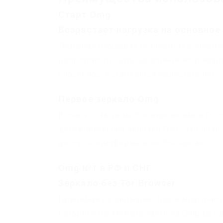
Старт Omg
Возрастает нагрузка на основное
Торговая площадка становится основн
популярности Omg магазинов возникае
способности становится недостаточно.
Первое зеркало Omg
В связи с частыми блокировками и Dd
дополнительное зеркало Омг. Это позв
доступ к платформе в любое время.
Omg №1 в РФ и СНГ
Зеркало без Tor Browser
Принимая во внимание Ваши многочисл
которого Вы можете зайти на Omg без 