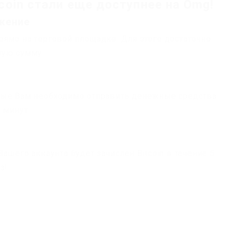
coin стали еще доступнее на Omg!
жение
ямо на торговой площадке. Для этого достаточно
мую сумму.
рые Вам необходимо отправить денежные средства.
 минут.
ашего аккаунта будет зачислен Bitcoin в течение 5
з!