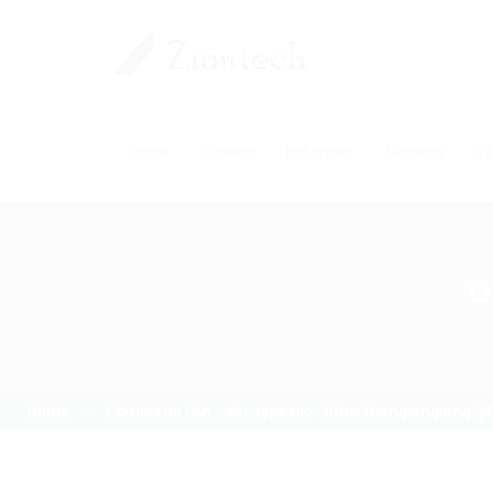
Home
Careers
Industries
Services
Pl
O
Home
Ссылка на Омг сайт зеркало - https://omgomgomg5j