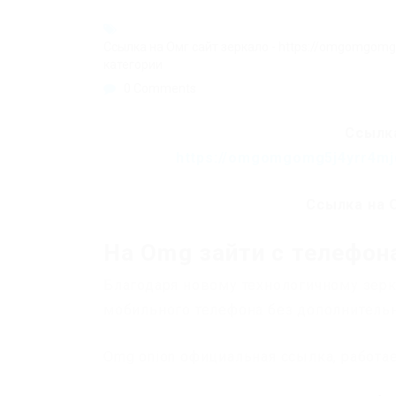
Ссылка на Омг сайт зеркало - https://omgomgom
категории
0 Comments
Ссылка
https://omgomgomg5j4yrr4mj
Ссылка на 
На Omg зайти с телефона
Благодаря новому технологичному зер
мобильного телефона без дополнитель
Omg onion официальная ссылка, работа