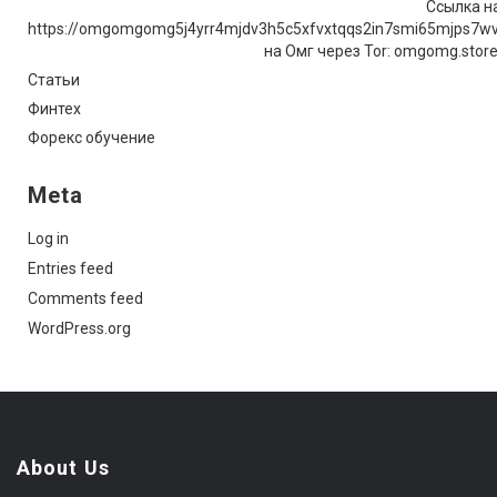
Ссылка на
https://omgomgomg5j4yrr4mjdv3h5c5xfvxtqqs2in7smi65mjps7w
на Омг через Tor: omgomg.stor
Статьи
Финтех
Форекс обучение
Meta
Log in
Entries feed
Comments feed
WordPress.org
About Us