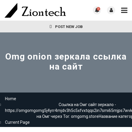
0
POST NEW JOB
Omg onion зеркала ссылка
на сайт
Home
Ссылка на Омг сайт зеркало -
https://omgomgomg5j4yrr4mjdv3h5c5xfvxtqqs2in7smi65mjps7wv
на Омг через Tor: omgomg.storeНазвание катего
Current Page