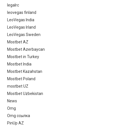
legalrc
leovegas finland
LeoVegas India
LeoVegas Irland
LeoVegas Sweden
Mostbet AZ
Mostbet Azerbaycan
Mostbet in Turkey
Mostbet India
Mostbet Kazahstan
Mostbet Poland
mostbet UZ
Mostbet Uzbekistan
News
Omg
Omg ссылка
PinUp AZ