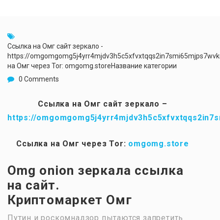
Ссылка на Омг сайт зеркало -
https://omgomgomg5j4yrr4mjdv3h5c5xfvxtqqs2in7smi65mjps7wv
на Омг через Tor: omgomg.storeНазвание категории
0 Comments
Ссылка на Омг сайт зеркало –
https://omgomgomg5j4yrr4mjdv3h5c5xfvxtqqs2in7
Ссылка на Омг через Tor:
omgomg.store
Omg onion зеркала ссылка
на сайт.
Криптомаркет Омг
Путин и роскомнадзор пытаются запретить