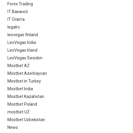
Forex Trading
IT Вакансії
IT Освіта
legalrc
leovegas finland
LeoVegas India
LeoVegas Irland
LeoVegas Sweden
Mostbet AZ
Mostbet Azerbaycan
Mostbet in Turkey
Mostbet India
Mostbet Kazahstan
Mostbet Poland
mostbet UZ
Mostbet Uzbekistan
News