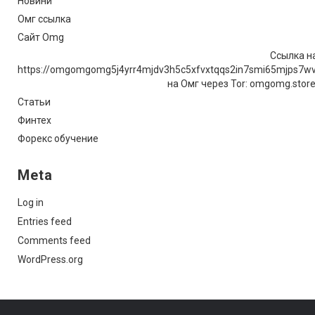
Новини
Омг ссылка
Сайт Omg
Ссылка на
https://omgomgomg5j4yrr4mjdv3h5c5xfvxtqqs2in7smi65mjps7w
на Омг через Tor: omgomg.stor
Статьи
Финтех
Форекс обучение
Meta
Log in
Entries feed
Comments feed
WordPress.org