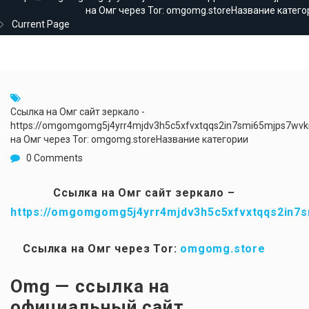
на Омг через Tor: omgomg.storeНазвание катего
Current Page
Ссылка на Омг сайт зеркало -
https://omgomgomg5j4yrr4mjdv3h5c5xfvxtqqs2in7smi65mjps7wv
на Омг через Tor: omgomg.storeНазвание категории
0 Comments
Ссылка на Омг сайт зеркало –
https://omgomgomg5j4yrr4mjdv3h5c5xfvxtqqs2in7
Ссылка на Омг через Tor:
omgomg.store
Omg — ссылка на
официальный сайт