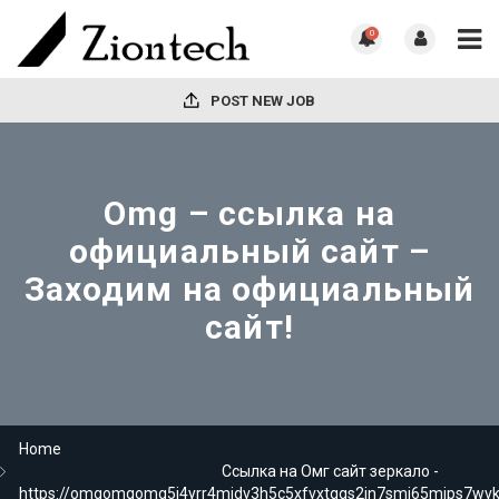
0
POST NEW JOB
Omg – ссылка на
официальный сайт –
Заходим на официальный
сайт!
Home
Ссылка на Омг сайт зеркало -
https://omgomgomg5j4yrr4mjdv3h5c5xfvxtqqs2in7smi65mjps7wv