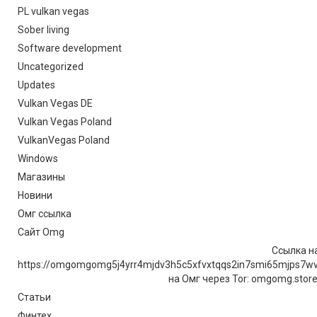
PL vulkan vegas
Sober living
Software development
Uncategorized
Updates
Vulkan Vegas DE
Vulkan Vegas Poland
VulkanVegas Poland
Windows
Магазины
Новини
Омг ссылка
Сайт Omg
Ссылка на
https://omgomgomg5j4yrr4mjdv3h5c5xfvxtqqs2in7smi65mjps7w
на Омг через Tor: omgomg.stor
Статьи
Финтех