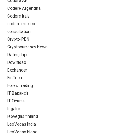
Codere AR
Codere Argentina
Codere Italy
codere mexico
consultation
Crypto-PBN
Cryptocurrency News
Dating Tips
Download
Exchanger
FinTech
Forex Trading
IT Вакансії
IT Освіта
legalrc
leovegas finland
LeoVegas India
LeoVegas Irland