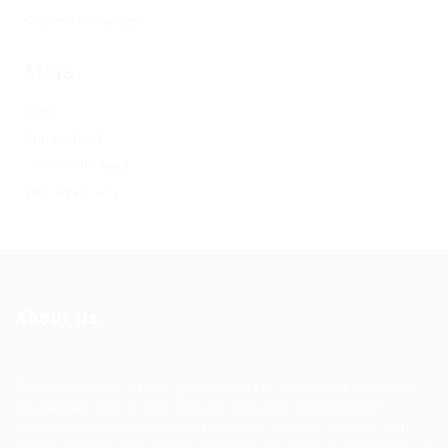
Форекс обучение
Meta
Log in
Entries feed
Comments feed
WordPress.org
About Us
Ziontech is one of the global leaders in staffing solutions.
We deliver end to end human resource management
solutions focused on both the labor and job market. Our
online professional talent platform connects businesses of