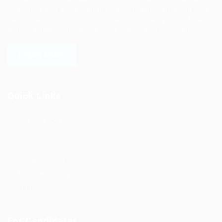
all shapes and sizes with high-quality applicants and vice
versa. We have a vigorous network of quality candidates
to help find the talent you need, faster and proficiently.
LEARN MORE
Quick Links
Job Packages
Jobs
Post New Job
Jobs Style Grid
Employer Listing
Industries
For Candidates