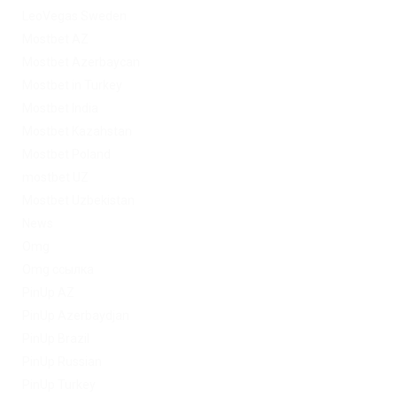
LeoVegas Sweden
Mostbet AZ
Mostbet Azerbaycan
Mostbet in Turkey
Mostbet India
Mostbet Kazahstan
Mostbet Poland
mostbet UZ
Mostbet Uzbekistan
News
Omg
Omg ссылка
PinUp AZ
PinUp Azerbaydjan
PinUp Brazil
PinUp Russian
PinUp Turkey