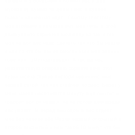
капаем в 5 бонусный я Колян гибс и два
мусора ну думаю че делатт вес в кулаке
сказать нашел нах надо . Самому толстому
мол отойдем и намазал ему мол типы в этой
движухеьпо серьезке мол веду их так и так
мол на вот вес надо сделать так что бы нашли
и как то что бы вы не смогли кши мол звякни
тому или тому подтвердят. А так ща нас
увезете такую операцию сорвете наче этот
пузан молча схавав хистори навееную мне
первой сигой .так как стафчик космос. Берет у
меня мазел наклоняется минуту ещё пыхтит и
говорит вот он нашел.. на чё потом шли вроде
как увозят . И перед выходом в лес отдает
мне без палева оба Мазла первый открытый и
второй закрытый и нам такой 10 минут что бы