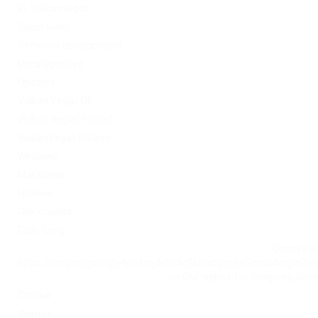
PL vulkan vegas
Sober living
Software development
Uncategorized
Updates
Vulkan Vegas DE
Vulkan Vegas Poland
VulkanVegas Poland
Windows
Магазины
Новини
Омг ссылка
Сайт Omg
Ссылка на
https://omgomgomg5j4yrr4mjdv3h5c5xfvxtqqs2in7smi65mjps7w
на Омг через Tor: omgomg.stor
Статьи
Финтех