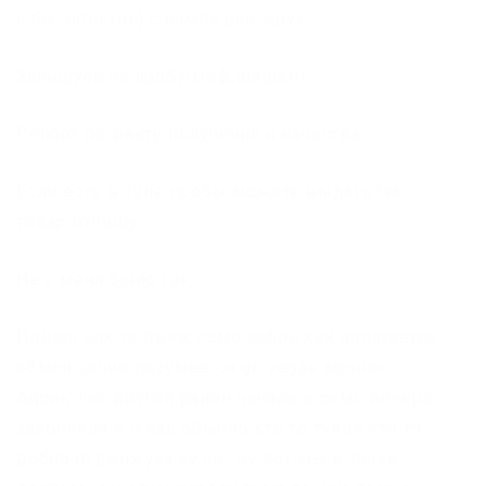
я бы затестил) с рампа все жру)
Запишусь на пробу(меф,шишки)
Репорт по факту получения и качества
Если есть в Туле пробы можете выдать?за
товар отпишу
Не у меня было так..
Пошел как то движ само собой как полагается
обмен залив разумеется go vegas мучная.
Адрик лес другой район начали в семь вечера
закончили к 9 как обычно кто то тупил кто то
добирал движуха ху.ли.. ну вот мы в тачке