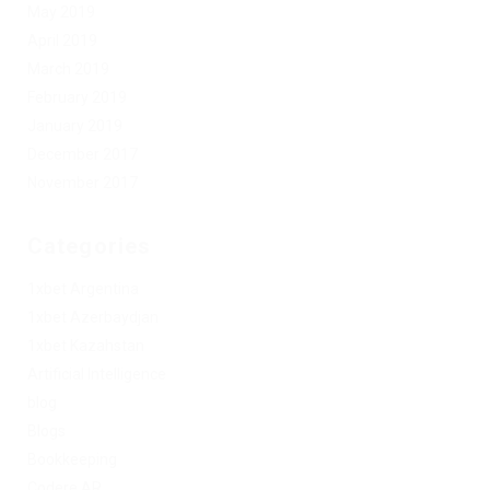
May 2019
April 2019
March 2019
February 2019
January 2019
December 2017
November 2017
Categories
1xbet Argentina
1xbet Azerbaydjan
1xbet Kazahstan
Artificial Intelligence
blog
Blogs
Bookkeeping
Codere AR