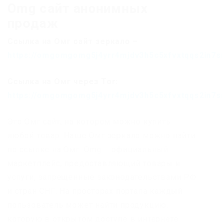
Omg сайт анонимных
продаж
Ссылка на Омг сайт зеркало –
https://omgomgomg5j4yrr4mjdv3h5c5xfvxtqqs2in7
Ссылка на Омг через Tor:
https://omgomgomg5j4yrr4mjdv3h5c5xfvxtqqs2in7
Это Омг сайт, на котором можно купить
любой товар. Наше Омг зеркало можно найти
по ссылке на Омг. Omg – официальный
маркетплейс, предоставляющий товары и
услуги, запрещенные законодательствами РФ
и стран СНГ. На просторах портала каждый
пользователь может найти продукцию,
которую в открытом доступе в интернете