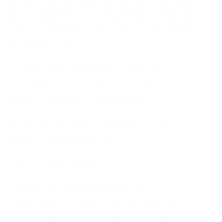
вас не было типо смотрите мы за по второму
кругу пойдем ещё раз увидим мол пизда нам
… Вот что значит go vegas crazy staff братва и
мусора не по чем
Великий Орден написал: ↑Если ацетон
хороший, то все потери будут только
примеси.Нажмите, чтобы раскрыть…
Актуальные конкурсы, акции и бонусы от
команды Luxembourg Lab.
Конкурсы. Все города РФ:
Условия постоянно обновляются.
Подписывайтесь на эту тему и следите за
сообщениями от нашей команды. За месяц