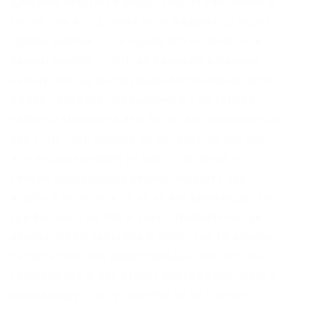
двигаем захотим нороду тьма по уже темно и
так чё там все делали хз ну видемо go vegas
правит миром … Сто пудов это были боты в
нашем квесте … Чуть не наложив в парики
наткнулись на экспозицию Биткойна на петли
ввиде человека повешенного а на голове
набитый мишок на нем битки вы прикиньте да
как у нас чуть сердце не съ…лось ну так вот
все подъем ровняк ну как пологается по
скидке раскурились решил показать как
играть в рулетку и чё аа чё вы думали дуплю
три фишки и из 100 и заказ оформлен и так
ахуели что не забетили в лесу сука 10 вечера
патруль хотя зуб давал пальцы гнул что эти
толстяки хуй в лес зайдут всегда если посут у
выхода ждут .. и тут на тебе ну чё в итоге