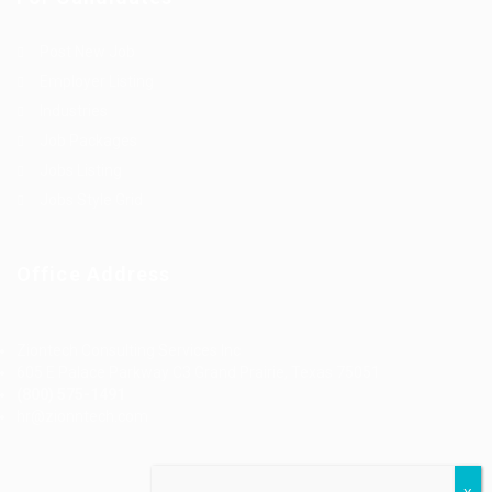
Post New Job
Employer Listing
Industries
Job Packages
Jobs Listing
Jobs Style Grid
Office Address
Ziontech Consulting Services Inc
605 E Palace Parkway C3 Grand Prairie, Texas 75051
(800) 575-1491
hr@zionntech.com