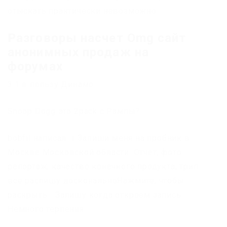
отыскать практически невозможно.
Разговоры насчет Omg сайт
анонимных продаж на
форумах
3:1 в пользу Динамо
Snoop Dogg это 2pack с Рампы?
bobfil написал: ↑ Запиши меня на пробник в
Москве Московской области. Отчёт, фото
репортаж, качество конечного продукта, трип
всё распишу доскональноНажмите, чтобы
раскрыть… Запишу когда откроем запись.
Немного терпения.