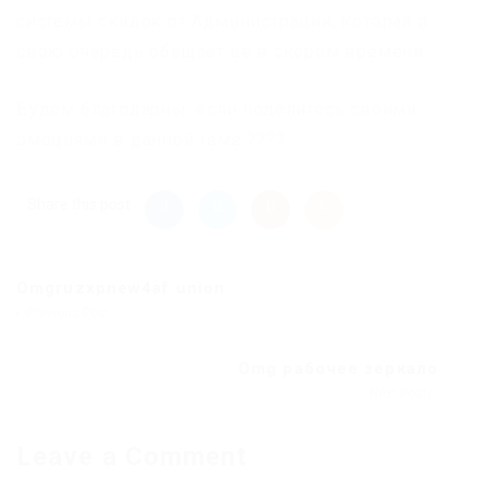
системы скидок от Администрации, которая в
свою очередь обещает ее в скором времени.
Будем благодарны, если поделитесь своими
эмоциями в данной теме ????
Share this post
Omgruzxpnew4af union
Previous Post
Omg рабочее зеркало
Next Post
Leave a Comment