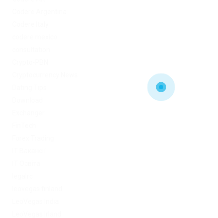
Codere Argentina
Codere Italy
codere mexico
consultation
Crypto-PBN
Cryptocurrency News
Dating Tips
Download
Exchanger
FinTech
Forex Trading
IT Вакансії
IT Освіта
legalrc
leovegas finland
LeoVegas India
LeoVegas Irland