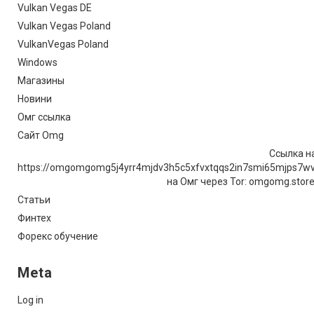
Vulkan Vegas DE
Vulkan Vegas Poland
VulkanVegas Poland
Windows
Магазины
Новини
Омг ссылка
Сайт Omg
Ссылка на
https://omgomgomg5j4yrr4mjdv3h5c5xfvxtqqs2in7smi65mjps7w
на Омг через Tor: omgomg.stor
Статьи
Финтех
Форекс обучение
Meta
Log in