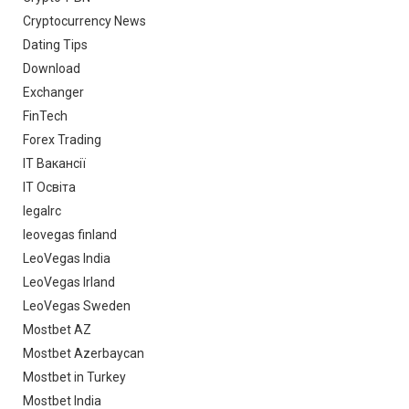
Cryptocurrency News
Dating Tips
Download
Exchanger
FinTech
Forex Trading
IT Вакансії
IT Освіта
legalrc
leovegas finland
LeoVegas India
LeoVegas Irland
LeoVegas Sweden
Mostbet AZ
Mostbet Azerbaycan
Mostbet in Turkey
Mostbet India