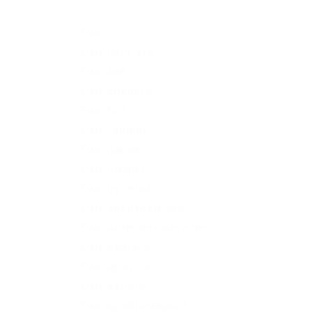
Омг
Омг сайт это
Омг анб
Омг аналоги
Омг бот
Омг гашиш
Омг даркач
Омг диспут
Омг рулетка
Омг закладки спб
Омг интернет магазин
Омг ижевск
Омг иркутск
Омг купить
Омг криптомаркет