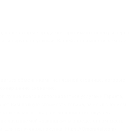
йн, но некоторые продавцы принимают оплату и через
латы нарушает условия Вашей анонимности, чем так
ваться обменниками на главной странице, которые
 совершенно анонимно.
ion лучше всего воспользоваться услугами Гаранта,
рнет Вам полную стоимость товара, за исключением
авка же самого товара в большинстве случаев
так называемой «закладки» в определенном месте,
 для полученияьпокупки. https://Omgru4af.com/