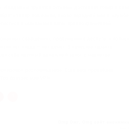
. Кладмены трудятся сутками, доставляя товар в са
абрать товар под елкой, около парадной или в клумбе
опасться в шакальные лапы правоохранителей.
ованных сообщениях, продуманные деспуты и полна
ция нет клада — нет денег. В качестве гаранта
шая себе крупный денежный залог с маркетов.
локировок роскомнадзора. Если ваш провайдер
 Тор браузер или VPN.
Omg Омг; Omg сайт анонимны
Next 