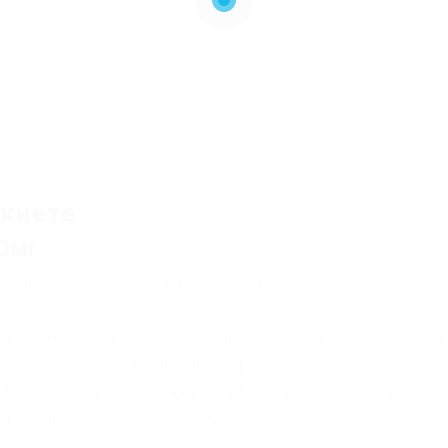
ркнете
 Омг
рещенных товаров в глубокой паутине.
едших на смену старого нарко форума Рамп. Создат
 концепцию и технологии шифрования и анонимности.
ого покупателя даркнета, а биржа localbitcoins
рт и киви на биткоины, и совершенно анонимно.