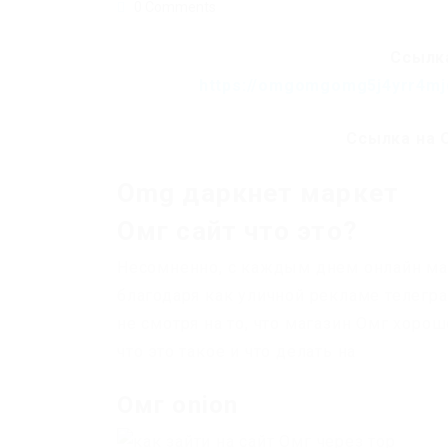
0 Comments
Ссылка
https://omgomgomg5j4yrr4mj
Ссылка на 
Omg даркнет маркет
Омг сайт что это?
Несомненно, с каждым днем онлайн маг
благодаря как уличной рекламе телегра
не смотря на то, что магазин Омг хоро
что это такое и что делать на
Омг onion