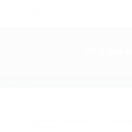
Home
Careers
Industries
Omg даркн
Home
Ссылка на Омг сайт зеркало - https://omgomgomg5j
Ссылка на Омг сайт зеркало - https://omgomgom
категории