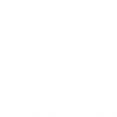
http://Omggev4jmae4af.onion/
https://Omg-site-tor.com/
https://Omgruxzpnew4af.com/
http://Omgzxda3h7qxng.onion/
Основная валюта на Омг onion – битко
Qiwi кошелек,только данный способ оп
гордится магазин Омг.
https://Omgru4af.com/
Вданном случае лучше всего воспользо
позволяют пополнить счет безопасно и
При покупке и оплате товара на Омг on
который в случае неудачной сделки ве
процента стоимости своих услуг. Дост
осуществляется курьером при помощи 
координаты которой будут высланы Вам,