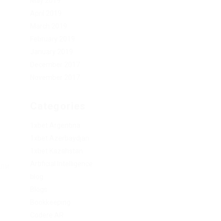
May 2019
April 2019
March 2019
February 2019
January 2019
December 2017
November 2017
Categories
1xbet Argentina
1xbet Azerbaydjan
1xbet Kazahstan
Artificial Intelligence
ели
blog
Blogs
Bookkeeping
Codere AR