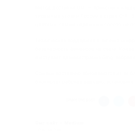
Метод доставки Омг — прикопы и клады
укромные уголки России и стран СНГ. З
цветами, самый надежный способ не п
Техническая поддержка в личных шифр
безопасность финансов на счете. Концеп
выступает администрация Omg, забрав
Ссылки постоянно обновляются из за б
блокирует рабочее зеркало, установите
Share this post
Омг сайт – Medium
Previous Post