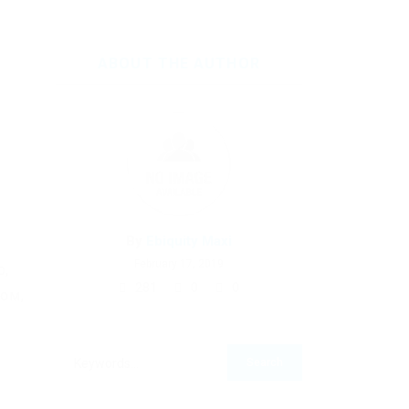
ABOUT THE AUTHOR
By
Ebiquity Maxi
February 17, 2019
о,
281
0
0
том,