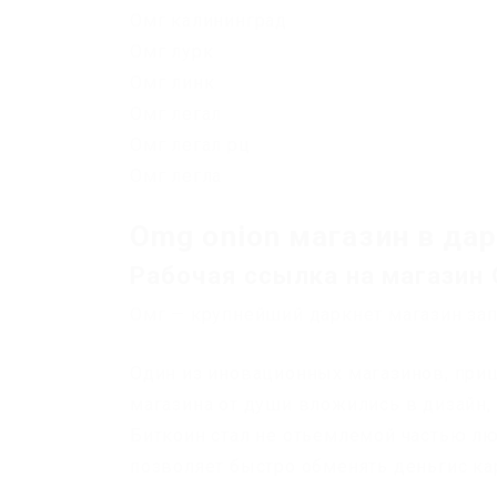
Омг калининград
Омг лурк
Омг линк
Омг легал
Омг легал рц
Омг легла
Omg onion магазин в да
Рабочая ссылка на магазин
Омг — крупнейший даркнет магазин зап
Один из иновационных магазинов, приш
магазина от души вложились в дизайн,
Биткоин стал не отьемлемой частью люб
позволяет быстро обменять деньгис ка