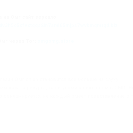
 на Омг сайт зеркало –
dv3h5c5xfvxtqqs2in7smi65mjps7wvkmqmtqd.biz
Омг через Tor:
omgomg.store
азин Омг onion становится все больше на слуху,
мм канала ресурса, так и упоминанию о нем в СМИ. Н
шо рекламируется, не каждый имеет представление о 