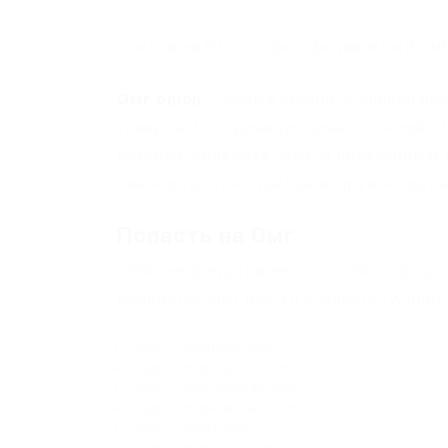
ссылка на Омг в торе официальный сай
Омг onion
– самый крупный онлайн рес
товаров. На страницах данного онлайн 
которые являются самым популярным 
сим карты, огнестрельное оружие, ден
Попасть на Омг
onion не представляется особого труда
предоставляет доступ к Даркнету, либ
https://Omgru4af.com/
https://Omg-site-tor.com/
https://Omg-telegram.com/
https://Omg-kak-zaiti.com/
https://Omgch.com/
https://Omgru4af.com/