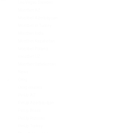
LeoVegas Sweden
Mostbet AZ
Mostbet Azerbaycan
Mostbet in Turkey
Mostbet India
Mostbet Kazahstan
Mostbet Poland
mostbet UZ
Mostbet Uzbekistan
News
Omg
Omg ссылка
PinUp AZ
PinUp Azerbaydjan
PinUp Brazil
PinUp Russian
PinUp Turkey