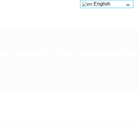
English
Services
Platforms
About us
ет маркет | Омг официальн
4yrr4mjdv3h5c5xfvxtqqs2in7smi65mjps7wvkmqmtqd.bizСсылка на Омг
g5j4yrr4mjdv3h5c5xfvxtqqs2in7smi65mjps7wvkmqmtqd.bizСсылка на