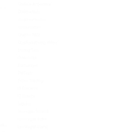
Codere Argentina
мые
Codere Italy
 с
codere mexico
consultation
Crypto-PBN
я
Cryptocurrency News
Dating Tips
Download
Exchanger
FinTech
Forex Trading
IT Вакансії
IT Освіта
legalrc
leovegas finland
LeoVegas India
х...
LeoVegas Irland
Post