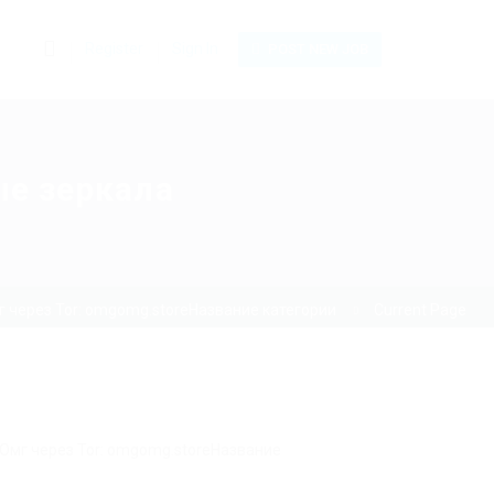
0
Register
Sign In
POST NEW JOB
ые зеркала
 через Tor: omgomg.storeНазвание категории
Current Page
 Омг через Tor: omgomg.storeНазвание