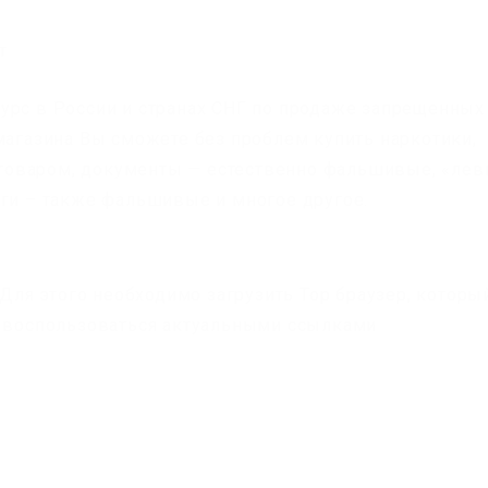
т
урс в России и странах СНГ по продаже запрещенных
магазина Вы сможете без проблем купить наркотики,
товаром, документы — естественно фальшивые, «ле
ьги – также фальшивые и многое другое.
. Для этого необходимо загрузить Тор браузер, которы
о воспользоваться актуальными ссылками