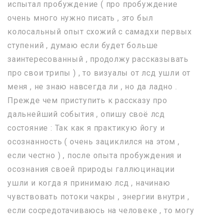
испытал пробуждение ( про пробуждение
очень много нужно писать , это был
колосальный опыт схожий с самадхи первых
ступений , думаю если будет больше
заинтересованный , продолжу рассказывать
про свои трипы ) , то визуалы от лсд ушли от
меня , не знаю навсегда ли , но да ладно .
Прежде чем приступить к рассказу про
дальнейший события , опишу своё лсд
состояние : Так как я практикую йогу и
осознанность ( очень зациклился на этом ,
если честно ) , после опыта пробуждения и
осознания своей природы галлюцинации
ушли и когда я принимаю лсд , начинаю
чувствовать потоки чакры , энергии внутри ,
если сосредотачиваюсь на человеке , то могу