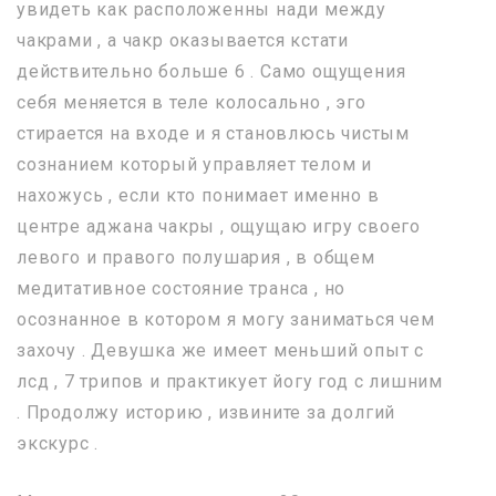
увидеть как расположенны нади между
чакрами , а чакр оказывается кстати
действительно больше 6 . Само ощущения
себя меняется в теле колосально , эго
стирается на входе и я становлюсь чистым
сознанием который управляет телом и
нахожусь , если кто понимает именно в
центре аджана чакры , ощущаю игру своего
левого и правого полушария , в общем
медитативное состояние транса , но
осознанное в котором я могу заниматься чем
захочу . Девушка же имеет меньший опыт с
лсд , 7 трипов и практикует йогу год с лишним
. Продолжу историю , извините за долгий
экскурс .