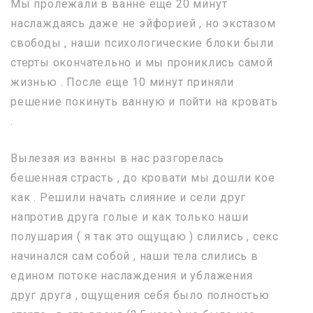
Мы пролежали в ванне еще 20 минут
наслаждаясь даже не эйфорией , но экстазом
свободы , наши психологические блоки были
стерты окончательно и мы прониклись самой
жизнью . После еще 10 минут приняли
решение покинуть ванную и пойти на кровать
.
Вылезая из ванны в нас разгорелась
бешенная страсть , до кровати мы дошли кое
как . Решили начать слияние и сели друг
напротив друга голые и как только наши
полушария ( я так это ощущаю ) слились , секс
начинался сам собой , наши тела слились в
едином потоке наслаждения и ублажения
друг друга , ощущения себя было полностью