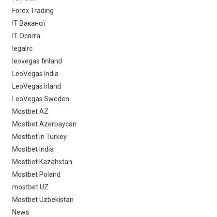
Forex Trading
IT Вакансії
IT Освіта
legalrc
leovegas finland
LeoVegas India
LeoVegas Irland
LeoVegas Sweden
Mostbet AZ
Mostbet Azerbaycan
Mostbet in Turkey
Mostbet India
Mostbet Kazahstan
Mostbet Poland
mostbet UZ
Mostbet Uzbekistan
News