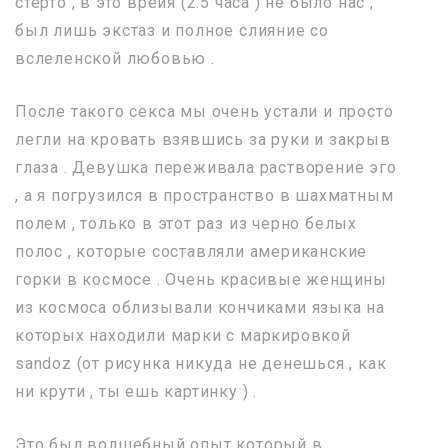
стерто , в это вреия (2.5 часа ) не было нас ,
был лишь экстаз и полное слияние со
вслеленской любовью .
После такого секса мы очень устали и просто
легли на кровать взявшись за руки и закрыв
глаза . Девушка переживала растворение эго
, а я погрузился в пространство в шахматным
полем , только в этот раз из черно белых
полос , которые составляли американские
горки в космосе . Очень красивые женщины
из космоса облизывали кончиками языка на
которых находили марки с маркировкой
sandoz (от рисунка никуда не денешься , как
ни крути , ты ешь картинку ) .
Это был волшебный опыт который в