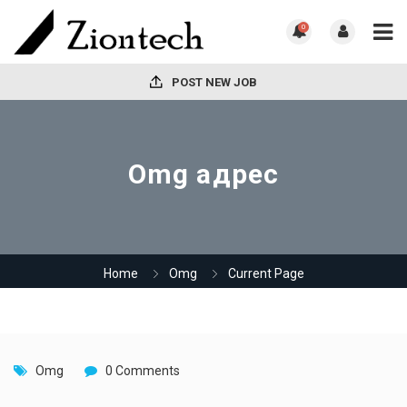
0
POST NEW JOB
Omg адрес
Home
Omg
Current Page
Omg
0 Comments