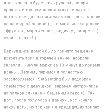
и так конечно будет течь ручьем , но при
продолжительном половом акте и накале
похоти всегда пригодится смазка , желательно
не на водной основе ) , а в магазине зацепили
: фруктов , мороженное , водичку , сигареты (
курить плохо ! ) .
Вернувшись домой было принято решение
встретить трип в горячей ванне , набрали ,
залезли . Кинули марки за 10 минут до приема
ванны . Лежим , паримся и полностью
расслабляемся . Set&setting был подобран
совместно с девушкой , заранее настроились
на полное слияние и бешенный секс =) . Так
вот , после полу часа в ванной , нас начало
накрывать , но так как я в предидущих трипах