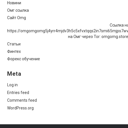
Новини
Омг ссылка
Сайт Omg
Ссылка на
https://omgomgomg5j4yrr4mjdv3h5c5xfvxtqqs2in7smi65mjps7w
на Омг через Tor: omgomg.stor
Статьи
Финтех
Форекс обучение
Meta
Log in
Entries feed
Comments feed
WordPress.org