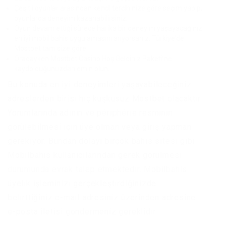
Çeşitli oyunlar arasından kendi tercihinize göre seçim yapıp,
oyunlarda deneyim kazanabilirsiniz.
Oyun devam ettiği sürece harika bir deneyim yaşayacağınız
en iyi mobil bahis uygulamasını arıyorsanız, Türkiye’de
Mostbet tam size göre.
Oradayken Mostbet Casino Hoş Geldiniz Paketi’ne
kaydolduğunuzdan emin olun.
Bu konuda en iyi deneyimleri yaşayabileceğiniz
adreslerden birisi hiç kuşkusuz Mostbet olacaktır.
Yorumlarında adının ve périphérie resminin
görülebilmesi için üye olman veya giriş yapman
gerekiyor. Bundan dolayı birçok bahis sitesi gibi
Mobilbahis kullanıcılarından gerek görülmesi
durumunda evrak talep etmektedir. Mobilbahis
üyelik işleminizi gerçekleştirdiğinizde
belirttiğiniz e-mail adresiniz üzerinden adresine
e-posta iletisi göndermeniz gereklidir.