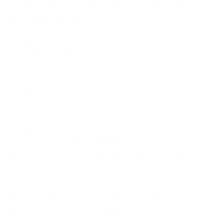
dünyanın dört bir yanından onbinlerce canlı bahis
pazarı bulunmaktadır.
Ancak türk kullanıcılara tamamen etme konusunda flooring
kendi dillerinde hale danışmanlık hizmeti tarafından
verdiğini belirtmek önemlidir.
Bu casino oyunları basit, eğlencelidir empieza büyük ödüller
kazanmanıza yardımcı olabilir.
Ortaklık programı, on-line bahis oynamaya başlamak için
mükemmel bir yoldur.
Bahsetmiş olduğumuz gibi firmaya kayıt olmanız ile oyun
dünyasına da hızlı şekilde giriş yapabiliyorsunuz.
Bu sayede tombala ve yüzlerce oyun çeşidi arasından sizler
için en cazip seçenekleri yakalayabilirsiniz.
Mostbet, akıllı telefondan bahis yapmayı tercih
edenler için mükemmel çözüm sunuyor. MostBet
Sportsbook, the woman hafta 15. 000’den fazla
oyun, boy derece yüksek oranlar ve tüm büyük
sporlar için ücretsiz canlı akış sunuyor.