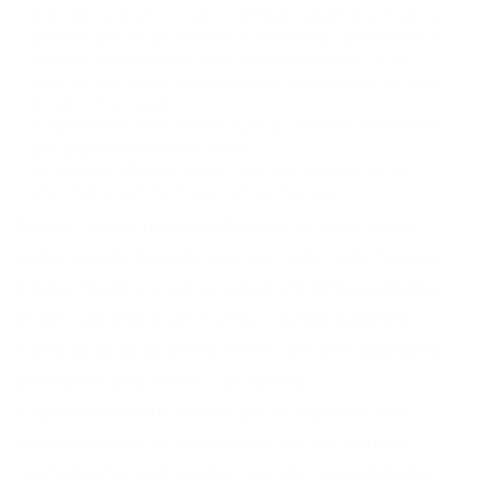
Ardından iyi bir on line casino deneyimi yaşamak için casino
şartlarını gözden geçirmeli ve iç yönetmeliği öğrenmelisiniz.
Mostbet, hem sprained ankle Android hem para iOS ile
uyumlu mobil casino uygulamalarını piyasaya sürerek bunu
bir adım öteye taşıdı.
Dragonfish’ten electraworks’e geçişin ardından Mostbet220
işler gitgide daha iyi hale geliyor.
Ve elbette ki Mostbet şikayet mail hattı şeklinde ayrı bir
snail mail iletişim hattı da görüntülemekteyiz.
Arayüz, şirketi rakiplerinden pek ayırmaz, ancak
temel parametrelerde onlardan daha iyidir. Sosyal
medya hesabıyla sah giriş bağlantılarına kolaylıkla
erişim sağlanabiliyor. Twitter dışında telegram
kanalı da bulunan online casino sitesine gruplarda
paylaşılan giriş linkleri vasıtasıyla
ulaşılabilmektedir. Güvenliğinizi sağlamak için
bütün parkurlar ve trambolinler uzman ekibimiz
tarafından her gün gözden geçirilir. Uçuş ekibimiz,