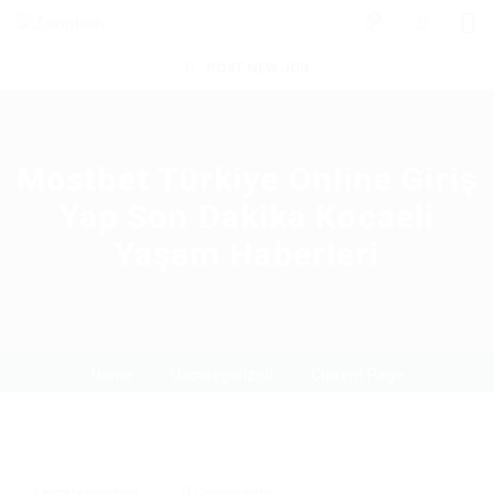
0
POST NEW JOB
Mostbet Türkiye Online Giriş
Yap Son Dakika Kocaeli
Yaşam Haberleri
Home
Uncategorized
Current Page
Uncategorized
0 Comments