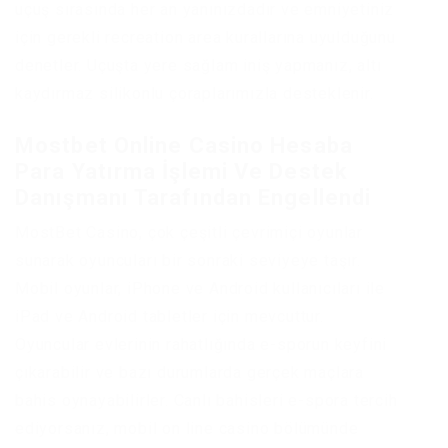
uçuş sırasında her an yanınızdadır ve emniyetiniz
için gerekli recreation area kurallarına uyulduğunu
denetler. Uçuşta yere sağlam iniş yapmanız, altı
kaydırmaz silikonlu çoraplarımızla desteklenir.
Mostbet Online Casino Hesaba
Para Yatırma İşlemi Ve Destek
Danışmanı Tarafından Engellendi
MostBet Casino, çok çeşitli çevrimiçi oyunlar
sunarak oyuncuları bir sonraki seviyeye taşır.
Mobil oyunlar, iPhone ve Android kullanıcıları ile
iPad ve Android tabletler için mevcuttur.
Oyuncular evlerinin rahatlığında e-sporun keyfini
çıkarabilir ve bazı durumlarda gerçek maçlara
bahis oynayabilirler. Canlı bahisleri e-spora tercih
ediyorsanız, mobil on line casino bölümünde