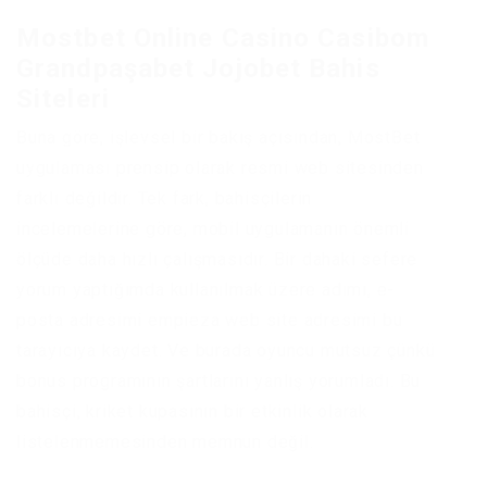
Mostbet Online Casino Casibom
Grandpaşabet Jojobet Bahis
Siteleri
Buna göre, işlevsel bir bakış açısından, MostBet
uygulaması prensip olarak resmi web sitesinden
farklı değildir. Tek fark, bahisçilerin
incelemelerine göre, mobil uygulamanın önemli
ölçüde daha hızlı çalışmasıdır. Bir dahaki sefere
yorum yaptığımda kullanılmak üzere adımı, e-
posta adresimi empieza web site adresimi bu
tarayıcıya kaydet. Ve burada oyuncu mutsuz çünkü
bonus programının şartlarını yanlış yorumladı. Bu
bahisçi, kriket kupasının bir etkinlik olarak
listelenmemesinden memnun değil.