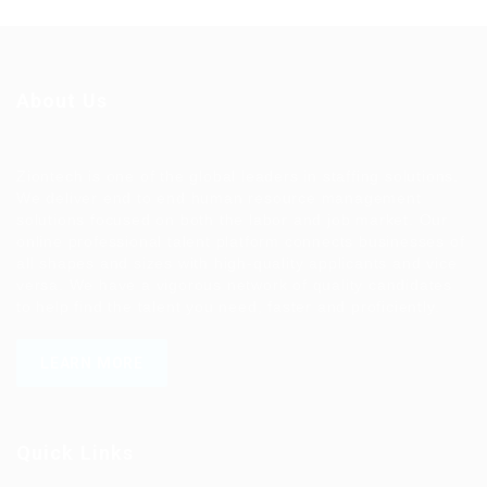
About Us
Ziontech is one of the global leaders in staffing solutions.
We deliver end to end human resource management
solutions focused on both the labor and job market. Our
online professional talent platform connects businesses of
all shapes and sizes with high-quality applicants and vice
versa. We have a vigorous network of quality candidates
to help find the talent you need, faster and proficiently.
LEARN MORE
Quick Links