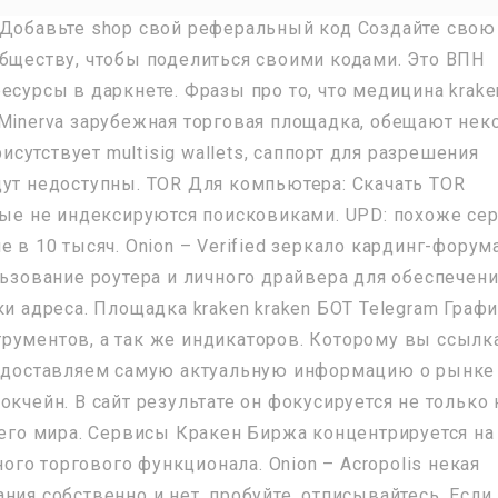
 Добавьте shop свой реферальный код Создайте свою
обществу, чтобы поделиться своими кодами. Это ВПН
есурсы в даркнете. Фразы про то, что медицина krake
 Minerva зарубежная торговая площадка, обещают нек
утствует multisig wallets, саппорт для разрешения
дут недоступны. TOR Для компьютера: Скачать TOR
орые не индексируются поисковиками. UPD: похоже се
 в 10 тысяч. Onion – Verified зеркало кардинг-форум
льзование роутера и личного драйвера для обеспечен
ки адреса. Площадка kraken kraken БОТ Telegram Граф
рументов, а так же индикаторов. Которому вы ссылк
предоставляем самую актуальную информацию о рынке
окчейн. В сайт результате он фокусируется не только 
сего мира. Сервисы Кракен Биржа концентрируется на
го торгового функционала. Onion – Acropolis некая
ния собственно и нет, пробуйте, отписывайтесь. Если