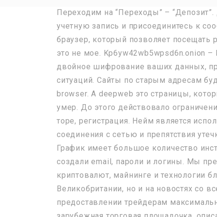
Переходим на “Переходы” – “Депозит”.
учетную запись и присоединитесь к со
браузер, который позволяет посещать р
это не мое. Kp6yw42wb5wpsd6n.onion –
двойное шифрование ваших данных, прис
ситуаций. Сайты по старым адресам бу
browser. А deepweb это страницы, кот
умер. До этого действовало ограничение
торе, регистрация. Нейм является испо
соединения с сетью и препятствия утеч
График имеет большое количество инст
создали email, пароли и логины. Мы 
криптовалют, майнинге и технологии бл
Великобритании, но и на новостях со в
предоставлении трейдерам максимально
зарубежная торговая площадочка, описа