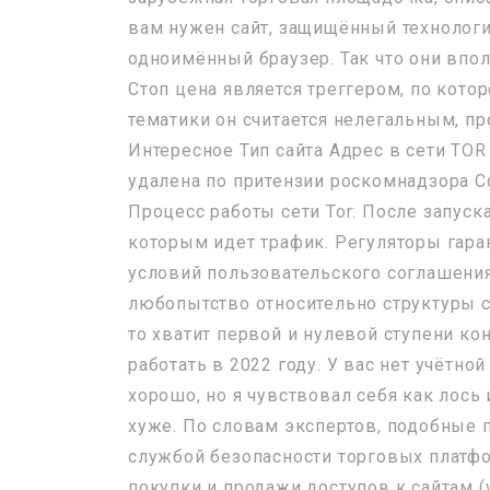
вам нужен сайт, защищённый технолог
одноимённый браузер. Так что они впол
Стоп цена является треггером, по кото
тематики он считается нелегальным, пр
Интересное Тип сайта Адрес в сети TO
удалена по притензии роскомнадзора С
Процесс работы сети Tor: После запуск
которым идет трафик. Регуляторы гар
условий пользовательского соглашения
любопытство относительно структуры с
то хватит первой и нулевой ступени ко
работать в 2022 году. У вас нет учётн
хорошо, но я чувствовал себя как лось 
хуже. По словам экспертов, подобные 
службой безопасности торговых платфор
покупки и продажи доступов к сайтам 