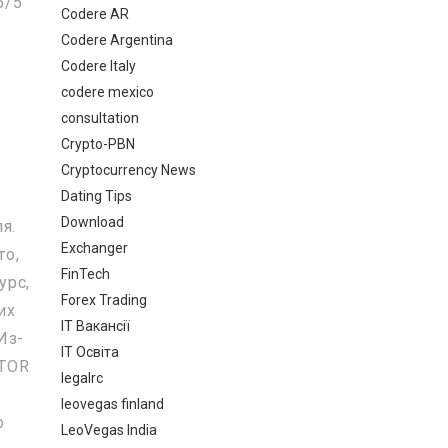
5/5
Codere AR
Codere Argentina
Codere Italy
codere mexico
consultation
Crypto-PBN
Cryptocurrency News
Dating Tips
Download
я.
Exchanger
то,
FinTech
урс,
Forex Trading
их
IT Вакансії
Из-
IT Освіта
 TOR
legalrc
leovegas finland
о
LeoVegas India