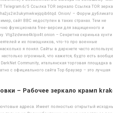
ОТ Telegram.6/5 Ссылка TOR зеркало Ссылка TOR зерк
ha2js2in3ukymwkwjqqib6tqd. Onion/ – Форум дубликат
имер, сайт BBC недоступен в таких странах. Тем не
чно функционала free-версии для защищенного и
. Vtg3zdwwe4klpx4t.onion – Секретна скринька хунти
еятелей и их помощников, что-то про военные
насколько я понял. Сайты в даркнете часто использу
 настолько огромный, что кажется, будто есть вообщ
an DarkNet Community, итальянская торговая площадка в
латно с официального сайта Тор браузер – это лучшая
ровки – Рабочее зеркало крамп krak
 почтовые адреса. Имеет полностью открытый исходн