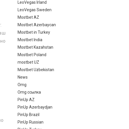
LeoVegas Irland
LeoVegas Sweden
Mostbet AZ
:
Mostbet Azerbaycan
Mostbet in Turkey
ваш
Mostbet India
мно
Mostbet Kazahstan
Mostbet Poland
mostbet UZ
,
Mostbet Uzbekistan
News
Omg
Omg ссылка
PinUp AZ
PinUp Azerbaydjan
а
PinUp Brazil
но
PinUp Russian