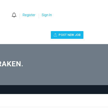
0
Register
Sign In
POST NEW JOB
KRAKEN.