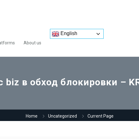
English
atforms
About us
c biz в обход блокировки – 
Home
Uncategorized
Current Page