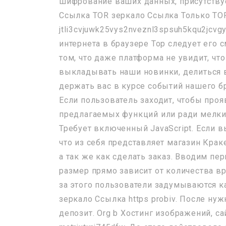
шифрование ваших данных, присутствует
Ссылка TOR зеркало Ссылка Только TO
jtli3cvjuwk25vys2nveznl3spsuh5kqu2jcvg
интернета в браузере Тор следует его 
том, что даже платформа не увидит, чт
выкладывать наши новинки, делиться
держать вас в курсе событий нашего брен
Если пользователь заходит, чтобы про
предлагаемых функций или ради мелких 
Требует включенный JavaScript. Если вы
что из себя представляет магазин Краке
а так же как сделать заказ. Вводим п
размер прямо зависит от количества в
за этого пользователи задумываются ка
зеркало Ссылка https probiv. После ну
депозит. Org b Хостинг изображений, с