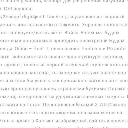
 multisig wallets, саппорт для разрешения ситуаций. 
R TOR зеркало
yy2easppfx5g54jmid. Так что для увеличения скорости
сменить или полностью отключить. Хорошая новость в
о вы копируете/вставляете. Войти. В нём мы будем
 важными новостями и проводить розыгрыши Будем
да. Onion – Post It, onion аналог Pastebin и Privnote.
явить любопытство относительно структуры сервиса,
сделок, то хватит первой и нулевой ступени контрол
 попали на наш сайт, то наверное вы уже знаете про 
н и хотели бы узнать как правильно зайти на этот рес
ервую проверочную капчу строчными буквами. Однако 
ремени, отведенного на удержание заемных средств. 
к зайти на Легал. Переполнена багами! 3.7/5 Ссылка
жного количества подтверждение она зачисляется на
айтов и прочего Хостинг изображений, сайтов и прочег