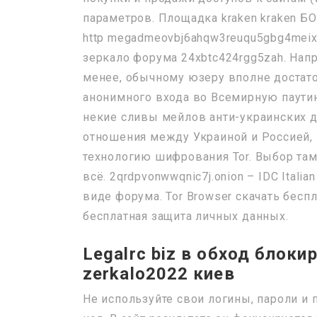
параметров. Площадка kraken kraken Б
http megadmeovbj6ahqw3reuqu5gbg4meix
зеркало форума 24xbtc424rgg5zah. Напр
менее, обычному юзеру вполне достато
анонимного входа во Всемирную паутину
некие сливы мейлов анти-украинских д
отношения между Украиной и Россией, 
технологию шифрования Tor. Выбор там
всё. 2qrdpvonwwqnic7j.onion – IDC Itali
виде форума. Tor Browser скачать бесп
бесплатная защита личных данных.
Legalrc biz в обход блоки
zerkalo2022 киев
Не используйте свои логины, пароли и