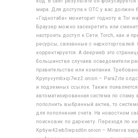
код. В сайт результате он фокусируется
мира. Для доступа к OTC у вас должен
«Годнотаба» мониторит годноту в Tor w
Браузер можно засекретить или сменит
настроить доступ к Сети. Torch, как и 
ресурсы, связанные с наркоторговлей. 
корректируется. А deepweb это страни
большинстве случаев осведомители р
правительстве или компании. Требовани
Kpynyvym6xqi7wz2.onion – ParaZite ол
и подземных ссылок. Также появляетс
автоматизированная система по спаму 
пополнить выбранный актив, то систем
для пополнения счета. На новостном сай
поисковик по даркнету. Переходя по ни
Kp6yw42wb5wpsd6n.onion – Minerva зар