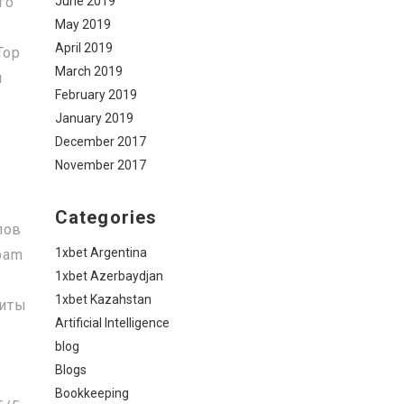
June 2019
го
May 2019
April 2019
Тор
March 2019
и
February 2019
January 2019
December 2017
November 2017
Categories
лов
1xbet Argentina
pam
1xbet Azerbaydjan
1xbet Kazahstan
зиты
Artificial Intelligence
blog
Blogs
Bookkeeping