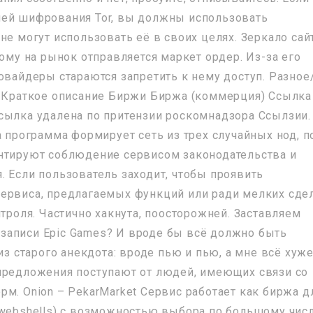
ией шифрования Tor, вы должны использовать
не могут использовать её в своих целях. Зеркало сайт
рому на рынок отправляется маркет ордер. Из-за его
овайдеры стараются запретить к нему доступ. Разное
R Краткое описание Биржи Биржа (коммерция) Ссылка
сылка удалена по притензии роскомнадзора Ссылзии.
а программа формирует сеть из трех случайных нод, п
антируют соблюдение сервисом законодательства и
. Если пользователь заходит, чтобы проявить
ервиса, предлагаемых функций или ради мелких сдел
нтроля. Частично хакнута, поосторожней. Заставляем
ой записи Epic Games? И вроде бы всё должно быть
из старого анекдота: вроде пью и пью, а мне всё хуже
предложения поступают от людей, имеющих связи со
м. Onion – PekarMarket Сервис работает как биржа д
(webshells) с возможностью выбора по большому чис