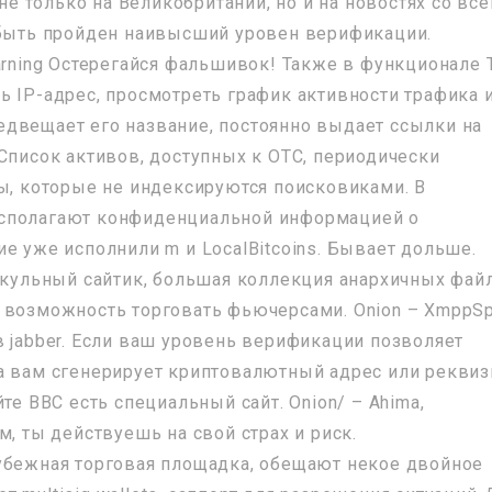
 не только на Великобритании, но и на новостях со все
 быть пройден наивысший уровен верификации.
arning Остерегайся фальшивок! Также в функционале 
ь IP-адрес, просмотреть график активности трафика 
предвещает его название, постоянно выдает ссылки на
Список активов, доступных к OTC, периодически
цы, которые не индексируются поисковиками. В
асполагают конфиденциальной информацией о
е уже исполнили m и LocalBitcoins. Бывает дольше.
дскульный сайтик, большая коллекция анархичных фай
я возможность торговать фьючерсами. Onion – XmppS
в jabber. Если ваш уровень верификации позволяет
а вам сгенерирует криптовалютный адрес или рекви
те BBC есть специальный сайт. Onion/ – Ahima,
м, ты действуешь на свой страх и риск.
убежная торговая площадка, обещают некое двойное