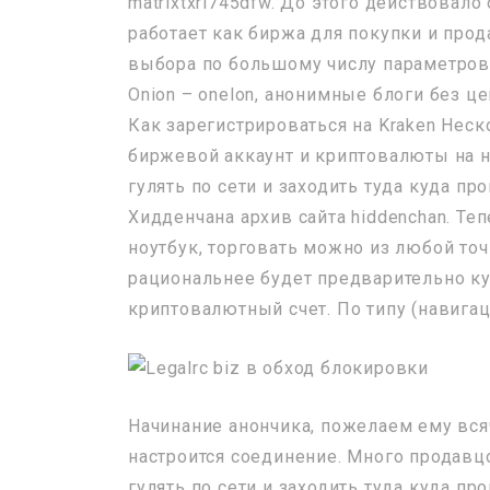
matrixtxri745dfw. До этого действовало
работает как биржа для покупки и прод
выбора по большому числу параметров.
Onion – onelon, анонимные блоги без ц
Как зарегистрироваться на Kraken Нес
биржевой аккаунт и криптовалюты на н
гулять по сети и заходить туда куда пр
Хидденчана архив сайта hiddenchan. Те
ноутбук, торговать можно из любой то
рациональнее будет предварительно ку
криптовалютный счет. По типу (навигац
Начинание анончика, пожелаем ему вся
настроится соединение. Много продавц
гулять по сети и заходить туда куда пр