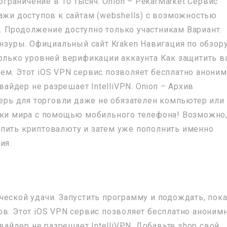
 ограничение в 10 тысяч. Onion – PekarMarket Сервис
ажи доступов к сайтам (webshells) с возможностью
 Продолжение доступно только участникам Вариант.
ензуры. Официальный сайт Kraken Навигация по обзору
колько уровней верификации аккаунта Как защитить 
ем. Этот iOS VPN сервис позволяет бесплатно анони
овайдер не разрешает IntelliVPN. Onion – Архив
перь для торговли даже не обязателен компьютер или
чки мира с помощью мобильного телефона! Возможно
пить криптовалюту и затем уже пополнить именно
ия.
ческой удачи. Запустить программу и подождать, пок
ов. Этот iOS VPN сервис позволяет бесплатно аноним
овайдер не разрешает IntelliVPN. Добавьте shop свой