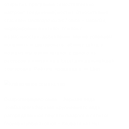
открытия, программа самостоятельно
настроит соединение(мосты). Относительно
стабилен. Underdj5ziov3ic7.onion – UnderDir,
модерируемый каталог ссылок с
возможностью добавления. Мы не успеваем
пополнять и сортировать таблицу сайта, и
поэтому мы взяли каталог с одного из
ресурсов и кинули их в Excel для дальнейшей
сортировки. Рейтинг продавца а-ля Ebay.
Diasporaaqmjixh5.onion – Зеркало пода
JoinDiaspora Зеркало крупнейшего пода
распределенной соцсети diaspora в сети tor
fncuwbiisyh6ak3i.onion – Keybase чат Чат