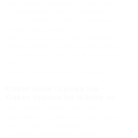
криптографии и анонимности в сети. Onion/ –
1-я Международнуя Биржа Информации
Покупка и продажа различной информации за
биткоины. Внутри ничего нет. Onion – Tor
Metrics статистика всего TORа, посещение по
странам, траффик, количество onion-сервисов
wrhsa3z4n24yw7e2.onion – Tor Warehouse Как
утверждают авторы – магазин купленного на
доходы от кардинга и просто краденое.
Kraken union ссылка тор –
Kraken ссылка tor in.krmp.cc
Onion – MultiVPN платный vpn-сервис, по их
заявлению не ведущий логов. Биржи. Кардинг
/ Хаккинг. Onion – SleepWalker,
автоматическая продажа различных