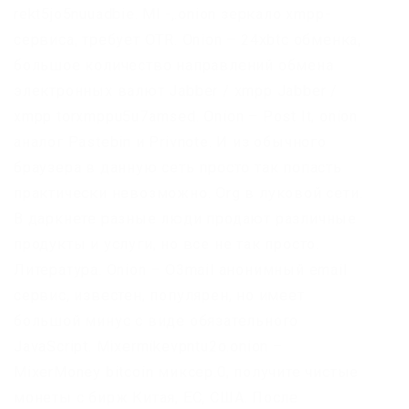
rekt5jo5nuuadbie. Ml -,.onion зеркало xmpp-
сервиса, требует OTR. Onion – 24xbtc обменка,
большое количество направлений обмена
электронных валют Jabber / xmpp Jabber /
xmpp torxmppu5u7amsed. Onion – Post It, onion
аналог Pastebin и Privnote. И из обычного
браузера в данную сеть просто так попасть
практически невозможно. Org в луковой сети.
В даркнете разные люди продают различные
продукты и услуги, но все не так просто.
Литература. Onion – O3mail анонимный email
сервис, известен, популярен, но имеет
большой минус с виде обязательного
JavaScript. Mixermikevpntu2o.onion –
MixerMoney bitcoin миксер.0, получите чистые
монеты с бирж Китая, ЕС, США. После