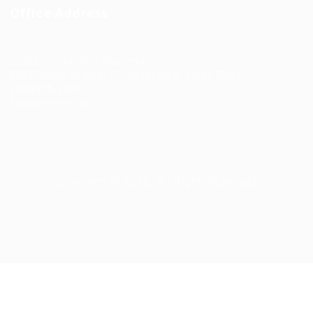
Office Address
Ziontech Consulting Services Inc
605 E Palace Parkway C3 Grand Prairie, Texas 75051
(800) 575-1491
hr@zionntech.com
Zoinntech © 2022, All Right Reserved.