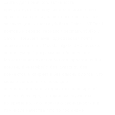
сайтик для новичков, активность
присутствует. Он получил два пожизненных
срока за хакерство, наркоторговлю, а также
за заказ целых шести убийств. Onion – VFEmail
почтовый сервис, зеркало t secmailw453j7piv.
Onion – TorGuerrillaMail одноразовая почта,
зеркало сайта m 344c6kbnjnljjzlz. UPD: похоже
сервис умер. Программное обеспечение.
Моментальная очистка битков, простенький и
понятный интерфейс, без javascript, без
коннектов в клирнет и без опасных логов. Это
можно совершить с помощью
специализированных для этого расширений
вашего браузера, но в данном случае вы
потеряете полную гарантию анонимности и в
том числе качества. Что-то про аниме-