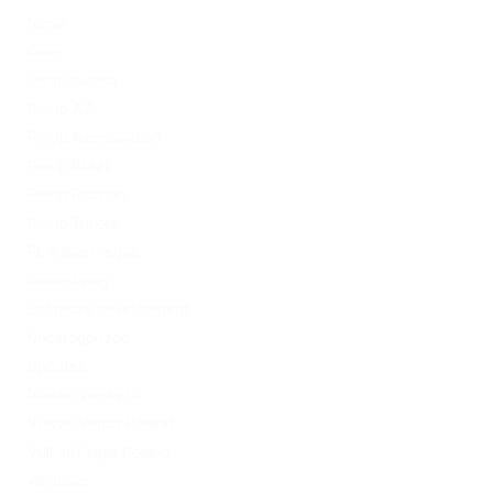
News
Omg
Omg ссылка
PinUp AZ
PinUp Azerbaydjan
PinUp Brazil
PinUp Russian
PinUp Turkey
PL vulkan vegas
Sober living
Software development
Uncategorized
Updates
Vulkan Vegas DE
Vulkan Vegas Poland
VulkanVegas Poland
Windows