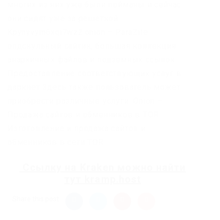
многих из них уже были пойманы и сейчас
они сидят уже за решеткой.
Kpynyvym6xqi7wz2.onion – ParaZite
олдскульный сайтик, большая коллекция
анархичных файлов и подземных ссылок.
Предоставление соответствующих услуг в
даркнет Здесь также пользователь может
приобрести различные услуги. Onion –
Продажа сайтов и обменников в TOR
Изготовление и продажа сайтов и
обменников в сети TOR.
Ссылку на
Kraken
можно найти
тут
kramp.host
Share this post