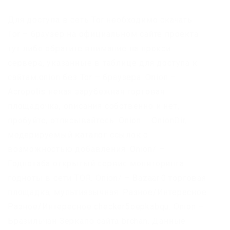
Для доступа в сеть Tor необходимо скачать
Tor – браузер на официальном сайте проекта
тут либо обратите внимание на прокси
сервера, указанные в таблице для доступа к
сайтам.onion без Tor – браузера. Onion –
Acropolis некая зарубежная торговая
площадочка, описания собственно и нет,
пробуйте, отписывайтесь. Onion – OnionDir,
модерируемый каталог ссылок с
возможностью добавления. Onion/ –
Годнотаба открытый сервис мониторинга
годноты в сети TOR. Onion/ – Bazaar.0 торговая
площадка, мультиязычная. Разное/Интересное
Разное/Интересное checker5oepkabqu. Onion –
Бразильчан Зеркало сайта brchan. Данные