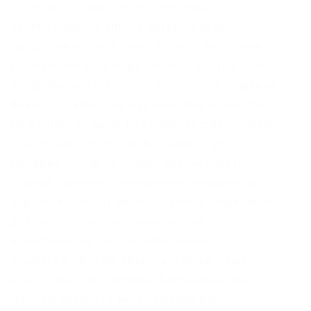
действия чреваты определенными
последствиями, список которых будет
предоставлен чуть ниже. Onion – RetroShare
свеженькие сборки ретрошары внутри тора
strngbxhwyuu37a3.onion – SecureDrop отправка
файлов и записочек журналистам крамп The
New Yorker, ну мало ли yz7lpwfhhzcdyc5y.onion
– Tor Project Onion спи. Без JavaScript.
Продажа «товаров» через даркнет сайты
Такими самыми популярными товарами на
даркнете считают личные данные (переписки,
документы, пароли компромат на
известнейших людей, запрещенные
вещества, оружие, краденые вещи (чаще
всего гаджеты и техника фальшивые деньги
(причем обмануть могут именно вас).