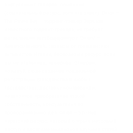
виртуальных товаров, обменник
(сомнительный ресурс, хотя кто знает). Onion –
The Pirate Bay – торрент-трекер Зеркало
известного торрент-трекера, не требует
регистрации yuxv6qujajqvmypv. Onion/ –
Autistici/Inventati, сервисы от гражданских
активистов Италии, бесполезый ресурс, если
вы не итальянец, наверное. Отнесем,
пожалуй, сюда создание поддельной
регистрации гражданства в любых
государствах, доставку контрабанды,
незаконное приобретение чужой
собственности, консультация по
проворачиванию дел. Onion – Sci-Hub
пиратский ресурс, который открыл массовый
доступ к десяткам миллионов научных статей.