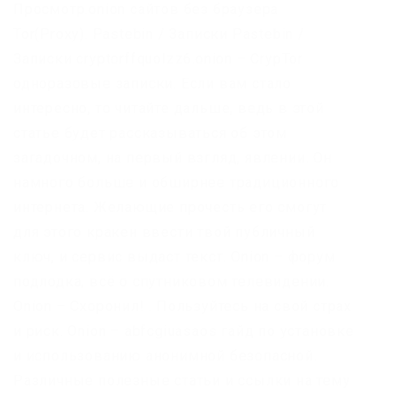
Просмотр.onion сайтов без браузера
Tor(Proxy). Pastebin / Записки Pastebin /
Записки cryptorffquolzz6.onion – CrypTor
одноразовые записки. Если вам стало
интересно, то читайте дальше, ведь в этой
статье будет рассказываться об этом
загадочном, на первый взгляд, явлении. Он
намного больше и обширнее традиционного
интернета. Желающие прочесть его смогут
для этого кракен ввести твой публичный
ключ, и сервис выдаст текст. Onion – форум
подлодка, всё о спутниковом телевидении.
Onion – Схоронил! . Пользуйтесь на свой страх
и риск. Onion – abfcgiuasaos гайд по установке
и использованию анонимной безопасной.
Различные полезные статьи и ссылки на тему