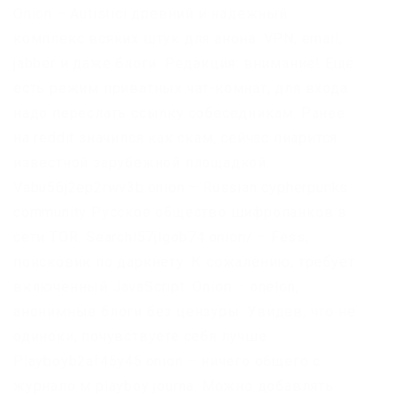
Onion – Autistici древний и надежный
комплекс всяких штук для анона: VPN, email,
jabber и даже блоги. Редакция: внимание! Ещё
есть режим приватных чат-комнат, для входа
надо переслать ссылку собеседникам. Ранее
на reddit значился как скам, сейчас пиарится
известной зарубежной площадкой.
Vabu56j2ep2rwv3b.onion – Russian cypherpunks
community Русское общество шифропанков в
сети TOR. Searchl57jlgob74.onion/ – Fess,
поисковик по даркнету. К сожалению, требует
включенный JavaScript. Onion – onelon,
анонимные блоги без цензуры. Увидев, что не
одиноки, почувствуете себя лучше.
Playboyb2af45y45.onion – ничего общего с
журнало м playboy journa. Можно добавлять