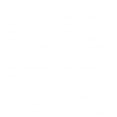
картинки пок-пок-пок. Onion – Checker
простенький сервис проверки
доступности.onion URLов, проект от админчика
Годнотабы. Что такое теневые сайты?
Количестово записей в базе 8432 – в
основном хлам, но надо сортировать ) (файл
упакован в Zip архив, пароль на Excel, размер
648 кб). Борды/Чаны. Onion – Facebook, та
самая социальная сеть. Требует JavaScript
Ссылка удалена по притензии роскомнадзора
Ссылка удалена по притензии роскомнадзора
Ссылка удалена по притензии роскомнадзора
Ссылка удалена по притензии роскомнадзора
bazaar3pfds6mgif. Onion – Valhalla удобная и
продуманная площадка на англ. Для того
чтобы туда попасть существует специальный