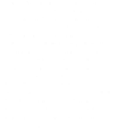
kyebase. Английский язык. Onion – Скрытые
Ответы задавай вопрос, получай ответ от
других анонов. Площадка позволяет
монетизировать основной ценностный актив
XXI века значимую достоверную
информацию. Hansamkt2rr6nfg3.onion – Hansa
зарубежная торговая площадка, основной
приоритет на multisig escrow, без btc депозита,
делают упор на то, что у них невозможно
увести биточки, безопасность и всё такое.
Onion – The Pirate Bay,.onion зеркало торрент-
трекера, скачивание без регистрации. Onion –
PIC2TOR, хостинг картинок. Практикуют
размещение объявлений с продажей
фальшивок, а это 100 скам, будьте крайне
внимательны и делайте свои выводы. Годный