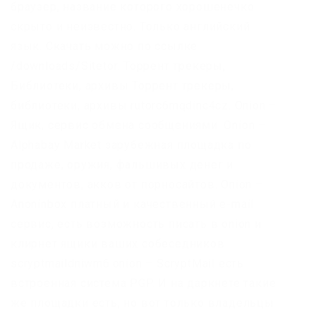
браузер, название которого хорошенечко
скрыто и неизвестно. Только английский
язык. Скачать можно по ссылке
/downloads/Sitetor. Торрент трекеры,
Библиотеки, архивы Торрент трекеры,
библиотеки, архивы rutorc6mqdinc4cz. Onion –
Ящик, сервис обмена сообщениями. Onion –
Alphabay Market зарубежная площадка по
продаже, оружия, фальшивых денег и
документов, акков от порносайтов. Onion –
Anoninbox платный и качественный e-mail
сервис, есть возможность писать в onion и
клирнет ящики ваших собеседников
scryptmaildniwm6.onion – ScryptMail есть
встроенная система PGP. И на даркнете такие
же площадки есть, но вот только владельцы