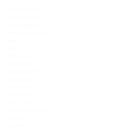
1xbet Argentina
1xbet Azerbaydjan
1xbet Kazahstan
Artificial Intelligence
blog
Blogs
Bookkeeping
Codere AR
Codere Argentina
Codere Italy
codere mexico
consultation
Crypto-PBN
Cryptocurrency News
Dating Tips
Download