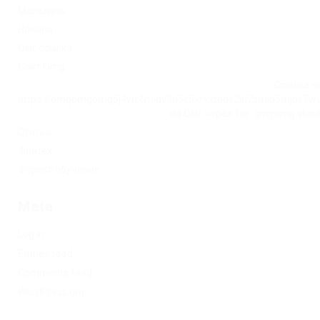
Магазины
Новини
Омг ссылка
Сайт Omg
Ссылка на
https://omgomgomg5j4yrr4mjdv3h5c5xfvxtqqs2in7smi65mjps7w
на Омг через Tor: omgomg.stor
Статьи
Финтех
Форекс обучение
Meta
Log in
Entries feed
Comments feed
WordPress.org