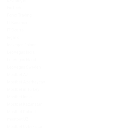
Exchanger
FinTech
Forex Trading
IT Вакансії
IT Освіта
legalrc
leovegas finland
LeoVegas India
LeoVegas Irland
LeoVegas Sweden
Mostbet AZ
Mostbet Azerbaycan
Mostbet in Turkey
Mostbet India
Mostbet Kazahstan
Mostbet Poland
mostbet UZ
Mostbet Uzbekistan