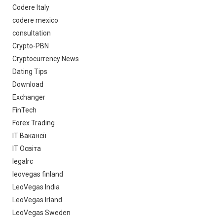
Codere Italy
codere mexico
consultation
Crypto-PBN
Cryptocurrency News
Dating Tips
Download
Exchanger
FinTech
Forex Trading
IT Вакансії
IT Освіта
legalrc
leovegas finland
LeoVegas India
LeoVegas Irland
LeoVegas Sweden