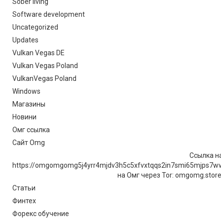
Sober living
Software development
Uncategorized
Updates
Vulkan Vegas DE
Vulkan Vegas Poland
VulkanVegas Poland
Windows
Магазины
Новини
Омг ссылка
Сайт Omg
Ссылка на
https://omgomgomg5j4yrr4mjdv3h5c5xfvxtqqs2in7smi65mjps7w
на Омг через Tor: omgomg.stor
Статьи
Финтех
Форекс обучение