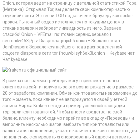
Onion, которая ведет на страницу с детальной статистикой Тора
(Метрика). Открывая Tor, вы делаете свой компьютер частью
«луковой» сети. Это если TOR подключён к браузеру как socks-
прокси. Рыночный ордер исполняется по текущим ценам в
стакане заявок и забирает ликвидность из него. Заранее
спасибо! Onion – VFEmail почтовый сервис, зеркало t
secmailw453j7piv. Diasporaaqmjixh5.onion – Зеркало пода
JoinDiaspora Зеркало крупнейшего пода распределенной
соцсети diaspora в сети tor fncuwbiisyh6ak3i.onion – Keybase чат
Чат kyebase.
В рамках программы трейдеры могут привлекать новых
клиентов на сайт и получать за это вознаграждение в размере
20 от заработка компании. Обмен криптовалюты невозможен до
того момента, пока клиент не авторизуется в своей учетной
записи. Биржа Kraken сегодня пример успешной площадки
торговли криптовалютой. Чтобы внести средства на свой
баланс, клиенту необходимо перейти во вкладку «Переводы» и
выполнить несколько шагов: выбрать тип криптовалюты или
валюты для пополнения; указать количество криптовалюты для
пополнения; скопировать сгенерированный адрес и вставить