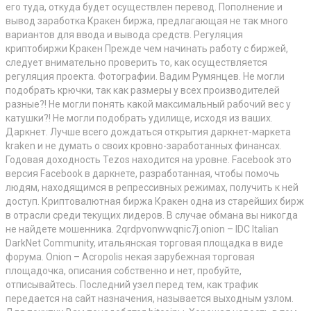
его туда, откуда будет осуществлен перевод. Пополнение и
вывод заработка Кракен биржа, предлагающая не так много
вариантов для ввода и вывода средств. Регуляция
криптобиржи Кракен Прежде чем начинать работу с биржей,
следует внимательно проверить то, как осуществляется
регуляция проекта. Фотографии. Вадим Румянцев. Не могли
подобрать крючки, так как размеры у всех производителей
разные?! Не могли понять какой максимальный рабочий вес у
катушки?! Не могли подобрать удилище, исходя из ваших.
Даркнет. Лучше всего дождаться открытия даркнет-маркета
kraken и не думать о своих кровно-заработанных финансах.
Годовая доходность Tezos находится на уровне. Facebook это
версия Facebook в даркнете, разработанная, чтобы помочь
людям, находящимся в репрессивных режимах, получить к ней
доступ. Криптовалютная биржа Кракен одна из старейших бирж
в отрасли среди текущих лидеров. В случае обмана вы никогда
не найдете мошенника. 2qrdpvonwwqnic7j.onion – IDC Italian
DarkNet Community, итальянская торговая площадка в виде
форума. Onion – Acropolis некая зарубежная торговая
площадочка, описания собственно и нет, пробуйте,
отписывайтесь. Последний узел перед тем, как трафик
передается на сайт назначения, называется выходным узлом.