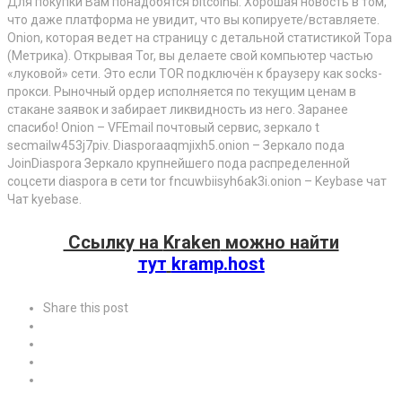
Для покупки Вам понадобятся bitcoinы. Хорошая новость в том,
что даже платформа не увидит, что вы копируете/вставляете.
Onion, которая ведет на страницу с детальной статистикой Тора
(Метрика). Открывая Tor, вы делаете свой компьютер частью
«луковой» сети. Это если TOR подключён к браузеру как socks-
прокси. Рыночный ордер исполняется по текущим ценам в
стакане заявок и забирает ликвидность из него. Заранее
спасибо! Onion – VFEmail почтовый сервис, зеркало t
secmailw453j7piv. Diasporaaqmjixh5.onion – Зеркало пода
JoinDiaspora Зеркало крупнейшего пода распределенной
соцсети diaspora в сети tor fncuwbiisyh6ak3i.onion – Keybase чат
Чат kyebase.
Ссылку на
Kraken
можно найти
тут
kramp.host
Share this post