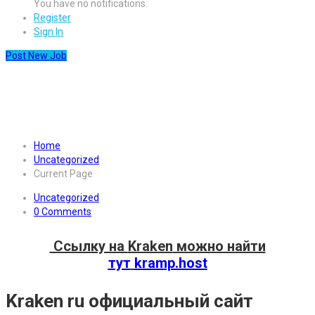
You have no notifications.
Register
Sign In
Post New Job
Kraken ru официальный сайт
– KRAKEN.
Home
Uncategorized
Current Page
Uncategorized
0 Comments
Ссылку на
Kraken
можно найти
тут
kramp.host
Kraken ru официальный сайт