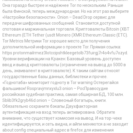
Она гораздо быстрее и надёжнее Tor по нескольким. Раньше
была Финской, теперь международная. Но на этот раз выберите
«Настройки безопасности». Onion – Dead Drop сервис для
передачи шифрованных сообщений. Становится доступной
спотовая и маржинальная торговля. Криптовалюты Bitcoin (XBT
Ethereum (ETH Tether (usdt Monero (XMR Ethereum Classic (ETC).
Tor Metrics Метрики Tor хорошее место для получения
дополнительной информации о проекте Tor. Прямая ссылка:
https protonmailrmez3lotccipshtkleegetolb73fuirgj7r4o4vfu7ozyd.
Уровни верификации на Кракен: Базовый уровень доступен
ввод и вывод криптовалюты (ограничение на вывод до 5000 в
день, эквивалент в криптовалюте). К таким сайтам относят
государственные базы данных, библиотеки и прочее.
«Годнотаба» мониторит годноту в Tor warning Остерегайся
фальшивок! Rospravjmnxyxlu3.onion – РосПравосудие
российская судебная практика, самая обширная БД, 100 млн.
Sblib3fk2gryb46d.onion – Словесный богатырь, книги.
Обязательно сохраните бэкапы Двухфакторная
аутентификация на вход теперь активирована. Обратите
внимание, что существует комиссия на вывод. И на тор-чеке
идентифицируется, и сеть видна, и айпи меняются а не заходит
about:config специальный адрес в firefox для изменения