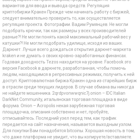
вариантов для ввода и вывода средств. Регуляция
криптобиржи Кракен Прежде чем начинать работу с биржей,
следует внимательно проверить то, как осуществляется
регуляция проекта. Фотографии. Вадим Румянцев. Не могли
подобрать крючки, так как размеры у всех производителей
разные?! Не могли понять какой максимальный рабочий вес у
катушки?! Не могли подобрать удилище, исходя из ваших.
Даркнет. Лучше всего дождаться открытия даркнет-маркета
kraken и не думать о своих кровно-заработанных финансах.
Годовая доходность Tezos находится на уровне. Facebook это
версия Facebook в даркнете, разработанная, чтобы помочь
людям, находящимся в репрессивных режимах, получить к ней
доступ. Криптовалютная биржа Кракен одна из старейших бирж
в отрасли среди текущих лидеров. В случае обмана вы никогда
не найдете мошенника. 2qrdpvonwwqnic7j.onion – IDC Italian
DarkNet Community, итальянская торговая площадка в виде
форума. Onion – Acropolis некая зарубежная торговая
площадочка, описания собственно и нет, пробуйте,
отписывайтесь. Последний узел перед тем, как трафик
передается на сайт назначения, называется выходным узлом.
Для покупки Вам понадобятся bitcoinы. Хорошая новость в том,
что даже платформа не увидит, что вы копируете/вставляете.