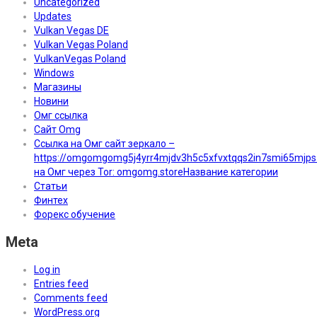
Uncategorized
Updates
Vulkan Vegas DE
Vulkan Vegas Poland
VulkanVegas Poland
Windows
Магазины
Новини
Омг ссылка
Сайт Omg
Ссылка на Омг сайт зеркало –
https://omgomgomg5j4yrr4mjdv3h5c5xfvxtqqs2in7smi65mjp
на Омг через Tor: omgomg.storeНазвание категории
Статьи
Финтех
Форекс обучение
Meta
Log in
Entries feed
Comments feed
WordPress.org