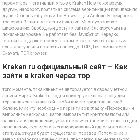
параметров. Негативный отзыв о Kraken Но в то же время,
другим, наоборот, поэтапная система верификации пришлась по
душе. Основные функции Tor Browser для Android: Блокировка
трекеров; Защита от идентификации; Многоуровневое
шифрование; Свободный доступ к сайтам, блокируемым на
локальном уровне. Не работает без JavaScript. Нередко
страницы в даркнете могут на какое-то время пропадать из
зоны доступа или исчезать навсегда. TOR Для компьютера:
Скачать TOR browser.
Kraken ru официальный сайт – Как
зайти в kraken через тор
того момента, пока клиент не авторизуется в своей учетной
записи. Биржа Kraken сегодня пример успешной площадки
торговли криптовалютой. Чтобы внести средства на свой
баланс, клиенту необходимо перейти во вкладку «Переводы» и
выполнить несколько шагов: выбрать тип криптовалюты или
валюты для пополнения; указать количество криптовалюты для
пополнения; скопировать сгенерированный адрес и вставить
его туда, откуда будет осуществлен перевод. Пополнение и
вывод заработка Кракен биржа, предлагающая не так много