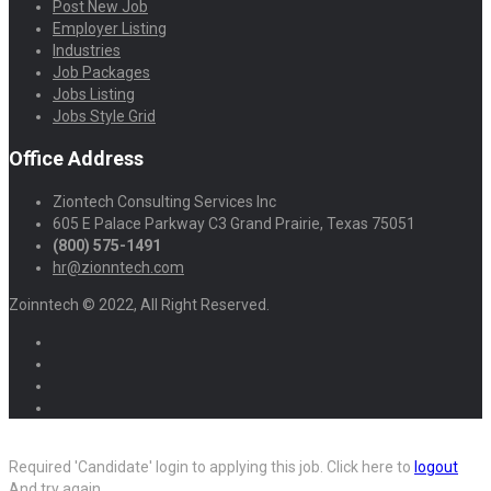
Post New Job
Employer Listing
Industries
Job Packages
Jobs Listing
Jobs Style Grid
Office Address
Ziontech Consulting Services Inc
605 E Palace Parkway C3 Grand Prairie, Texas 75051
(800) 575-1491
hr@zionntech.com
Zoinntech © 2022, All Right Reserved.
Required 'Candidate' login to applying this job.
Click here to
logout
And try again