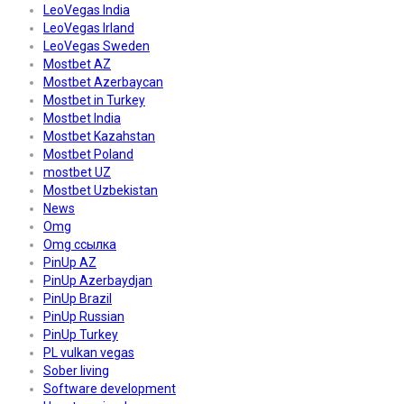
LeoVegas India
LeoVegas Irland
LeoVegas Sweden
Mostbet AZ
Mostbet Azerbaycan
Mostbet in Turkey
Mostbet India
Mostbet Kazahstan
Mostbet Poland
mostbet UZ
Mostbet Uzbekistan
News
Omg
Omg ссылка
PinUp AZ
PinUp Azerbaydjan
PinUp Brazil
PinUp Russian
PinUp Turkey
PL vulkan vegas
Sober living
Software development