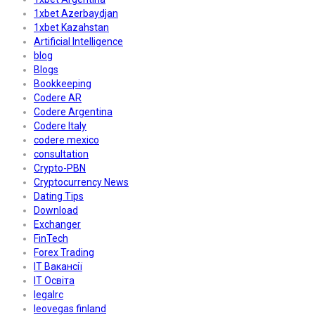
1xbet Azerbaydjan
1xbet Kazahstan
Artificial Intelligence
blog
Blogs
Bookkeeping
Codere AR
Codere Argentina
Codere Italy
codere mexico
consultation
Crypto-PBN
Cryptocurrency News
Dating Tips
Download
Exchanger
FinTech
Forex Trading
IT Вакансії
IT Освіта
legalrc
leovegas finland