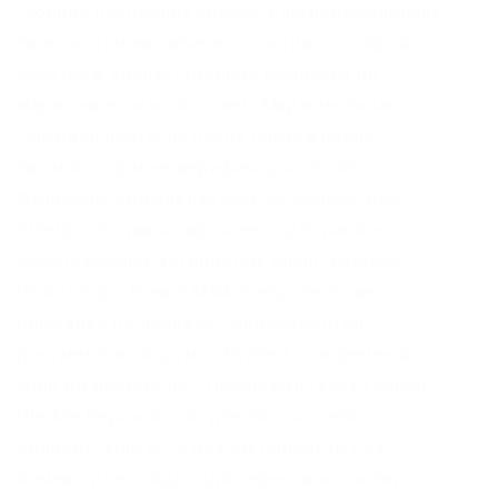
таблица последних сделок и информационная
панель. Ставка зависит от актива, который
берется в кредит: Таблица комиссий по
маржинальным позициям Маржинальная
торговля доступна после прохождения
базового уровня верификации. Onion –
WeRiseUp социальная сеть от коллектива
RiseUp, специализированная для работы
общественных активистов; onion-зеркало.
Onion/ top – Dream Market европейская
площадка по продаже, медикаментов,
документов. Форумы. Рублей и тюремный
срок до восьми лет. Hiremew3tryzea3d.onion/ –
HireMe Первый сайт для поиска работы в
дипвебе. Ещё есть режим приватных чат-
комнат, для входа надо переслать ссылку