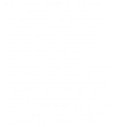
многие ресурсы посвящены правдивым
политическим обзорам. Kraken на бэкэнде
делигирует монеты в ноды и делится частью
полученных вознаграждений. Торговая
платформа нацелена как на розничных
инвесторов, так и на институциональных
трейдеров. Темная паутина это часть
Интернета, в которую вы входите только с
помощью крамп определенного инструмента.
Onion – TorSearch, поиск внутри.onion.
Сложный режим оформления ордера Kraken
Pro режим торговли для трейдеров, где
помимо оформления ордеров есть график
цены (по умолчанию в виде японских свечей)
и технические индикаторы, книга заявок с
визуальным представлением глубины,