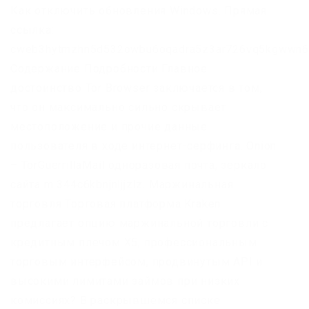
Как отключить обновления Windows. Прямая
ссылка:
cweb3hytmzhn5d532owbu6oqadra5z3ar726vq5kgwwn6a
Содержание Подробности Главное
достоинство Tor Browser заключается в том,
что он максимально сильно скрывает
местоположение и прочие данные
пользователя в ходе интернет-серфинга. Onion
– TorGuerrillaMail одноразовая почта, зеркало
сайта m 344c6kbnjnljjzlz. Маржинальная
торговля Торговая платформа Kraken
предлагает опцию маржинальной торговли с
кредитным плечом Х5, профессиональным
торговым интерфейсом, продвинутым API и
высокими лимитами займов при низких
комиссиях? В раскрывшемся списке