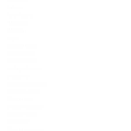
Exchanger
FinTech
Forex Trading
IT Вакансії
IT Освіта
legalrc
leovegas finland
LeoVegas India
LeoVegas Irland
LeoVegas Sweden
Mostbet AZ
Mostbet Azerbaycan
Mostbet in Turkey
Mostbet India
Mostbet Kazahstan
Mostbet Poland
mostbet UZ
Mostbet Uzbekistan