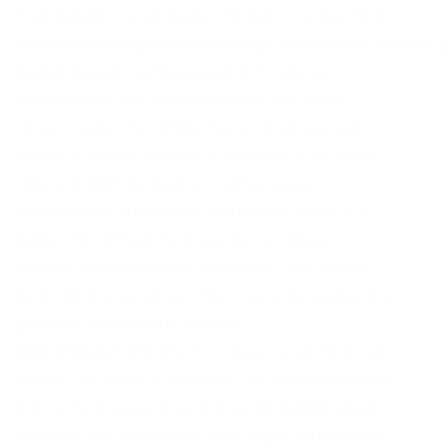
Подтвердить операцию. Прямая ссылка: http
wasabiukrxmkdgve5kynjztuovbg43uxcbcxn6y2okcrsg7g
Информация- запрашивайте. К моему
сожалению, она периодически доступна
только через Tor. Мобильное приложение
Kraken и курсы онлайн в кармане В 2019-ом
году у Kraken появились мобильные
приложения для обеих платформ Android и
Apple. BlockChain был одним из первых
сайтов, запущенных в даркнете. Она менее
популярна и не может быть использована для
доступа к обычным сайтам.
Sblib3fk2gryb46d.onion – Словесный богатырь,
книги. Tor Metrics Метрики Tor хорошее место
для получения дополнительной информации о
проекте Tor. Возможно вам будет интересно: