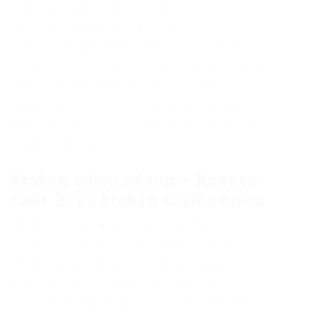
собеседникам. Для доступа в сеть Tor
необходимо скачать официальный Tor –
браузер на официальном сайте проекта тут
либо обратите внимание на прокси сервера,
указанные в таблице для доступа к
сайтам.onion без Tor – браузера. Кладмен
забирает мастер-клад, фасует вещество на
клады поменьше.
Kraken onion обход – Кракен
сайт 2022 kraken ssylka onion
Onion/ – Годнотаба открытый сервис
мониторинга годноты в сети TOR. Onion –
Pasta аналог pastebin со словесными
идентификаторами. А deepweb это страницы,
которые не индексируются поисковиками.