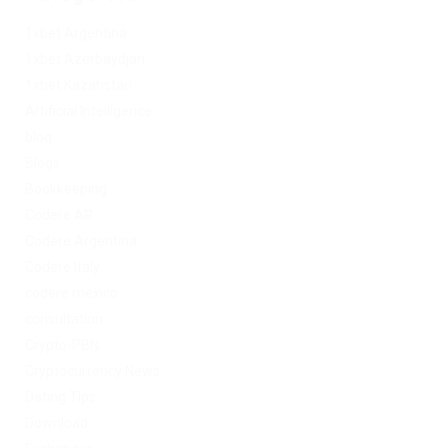
1xbet Argentina
1xbet Azerbaydjan
1xbet Kazahstan
Artificial Intelligence
blog
Blogs
Bookkeeping
Codere AR
Codere Argentina
Codere Italy
codere mexico
consultation
Crypto-PBN
Cryptocurrency News
Dating Tips
Download