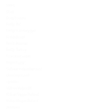
News
Omg
Omg ссылка
PinUp AZ
PinUp Azerbaydjan
PinUp Brazil
PinUp Russian
PinUp Turkey
PL vulkan vegas
Sober living
Software development
Uncategorized
Updates
Vulkan Vegas DE
Vulkan Vegas Poland
VulkanVegas Poland
Windows