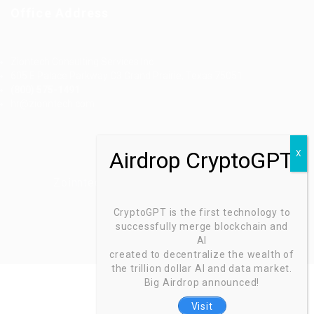
Office Address
Ziontech Consulting Services Inc
605 E Palace Parkway C3 Grand Prairie, Texas 75051
(800) 575-1491
hr@zionntech.com
Zoinntech © 2022, All Right Reserved.
CryptoGPT is the first technology to
successfully merge blockchain and
AI
created to decentralize the wealth of
the trillion dollar AI and data market.
Big Airdrop announced!
Visit