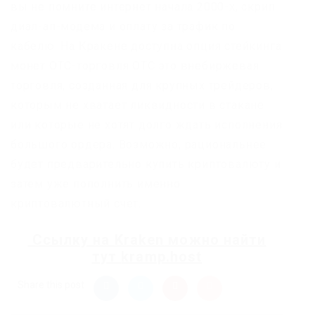
вы не помните интернет начала 2000-х, скрип
диал-ап-модема и оплату за трафик по
кабелю. На Кракене доступна опция стейкинга
монет OTC-торговля OTC это внебиржевая
торговля, созданная для крупных трейдеров,
которым не хватает ликвидности в стакане
или которые не хотят долго ждать исполнения
большого ордера. Возможно, рациональнее
будет предварительно купить криптовалюту и
затем уже пополнить именно
криптовалютный счет.
Ссылку на
Kraken
можно найти
тут
kramp.host
Share this post