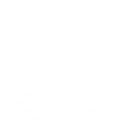
Покупка наркотиков в интернете нынче дело
заурядное: каждая старушка с лавочки во
дворе уже знает, что за клады ищут
подозрительные молодые люди. Комиссии на
маржинальную торговлю на бирже Kraken
Наиболее высокие комиссии взимаются со
сделок, проведенных в даркпуле биржи.
После того, как информация о даркнете и
TORе распространилась, резко возросло и
число пользователей теневого Интернета.
Onion – форум подлодка, всё о спутниковом
телевидении. Mixermikevpntu2o.onion –
MixerMoney bitcoin миксер.0, получите чистые
монеты с бирж Китая, ЕС, США. В сетях
поддерживается свобода слова, поэтому