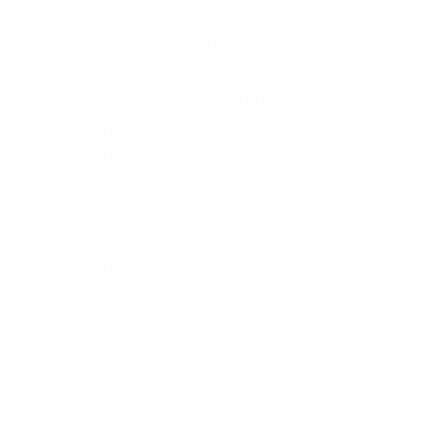
выберите третий пункт, а затем в поле ниже
вставьте скопированный ранее текст. На
всякий случай стоит связаться с ним для
выяснения подробностей. Люди качали книги,
фильмы, игры, сериалы и даже учебники и
подчас даже не задумывались, что нарушают
закон. Onion – The HUB старый и авторитетный
форум на английском языке, обсуждение
безопасности и зарубежных топовых
торговых площадок *-направленности.
Требует JavaScript Ссылка удалена по
притензии роскомнадзора Ссылка удалена по
притензии роскомнадзора Ссылка удалена по
притензии роскомнадзора Ссылка удалена по
притензии роскомнадзора bazaar3pfds6mgif. В
зависимости от потребностей трейдера, Kraken