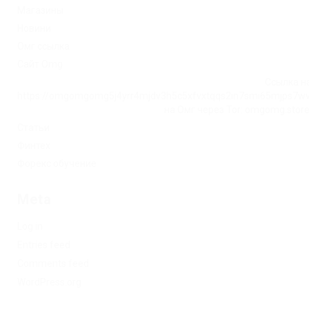
Магазины
Новини
Омг ссылка
Сайт Omg
Ссылка на
https://omgomgomg5j4yrr4mjdv3h5c5xfvxtqqs2in7smi65mjps7w
на Омг через Tor: omgomg.stor
Статьи
Финтех
Форекс обучение
Meta
Log in
Entries feed
Comments feed
WordPress.org