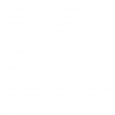
крупные ордера на покупку и продажу, не
предупреждая остальных участников рынка?
Ссылка для Google Play. Подделки есть и у
«Годнотабы так что будь внимателен. Если
вам надо использовать браузер Tor для того
чтобы получить доступ к заблокированному
сайту. Рейтинг продавца а-ля Ebay. На
просторах сети размещаются материалы,
которые могут быть полезными, но
защищены авторскими правами, а поэтому
недоступны рядовому пользователю. Прямая
ссылка: http
wasabiukrxmkdgve5kynjztuovbg43uxcbcxn6y2okcrsg7g
Глубокое веб-радио Если вам нужна хорошая
музыка во время навигации по даркнету, не
смотрите дальше. Torch, как и предвещает его