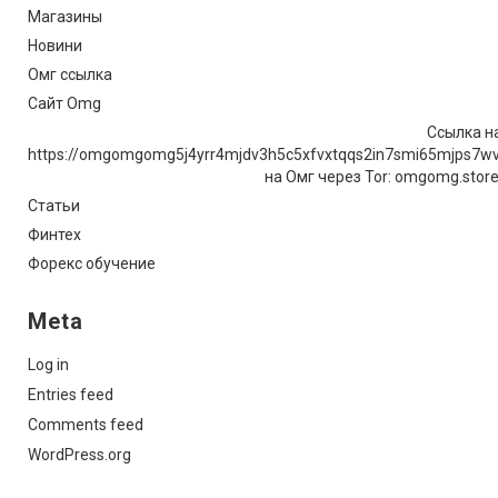
Магазины
Новини
Омг ссылка
Сайт Omg
Ссылка на
https://omgomgomg5j4yrr4mjdv3h5c5xfvxtqqs2in7smi65mjps7w
на Омг через Tor: omgomg.stor
Статьи
Финтех
Форекс обучение
Meta
Log in
Entries feed
Comments feed
WordPress.org