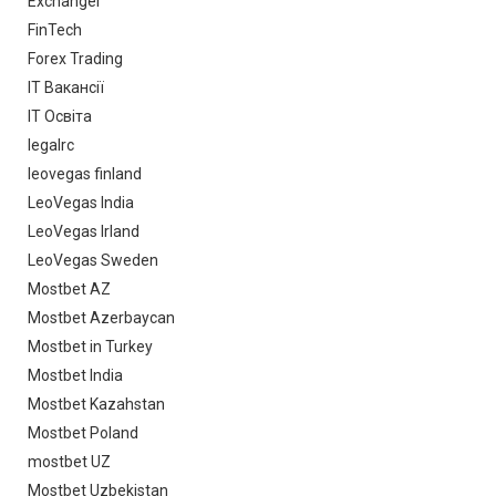
Exchanger
FinTech
Forex Trading
IT Вакансії
IT Освіта
legalrc
leovegas finland
LeoVegas India
LeoVegas Irland
LeoVegas Sweden
Mostbet AZ
Mostbet Azerbaycan
Mostbet in Turkey
Mostbet India
Mostbet Kazahstan
Mostbet Poland
mostbet UZ
Mostbet Uzbekistan