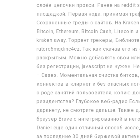
слоёв цепочки прокси. Ранее на reddit 
площадкой. Первая нода, принимая тра
Сохраненные треды с сайтов. На Krak
Bitcoin, Ethereum, Bitcoin Cash, Litecoin
kraken away. Торрент трекеры, Библиот
rutorc6mqdinc4cz. Так как скачав его и
раскрытым. Можно добавлять свои или
без регистрации, javascript не нужен.
– Cases. Моментальная очистка битков, 
коннектов в клирнет и без опасных лог
о роде занятий пользователя, копию д
резидентства? Глубокое веб-радио Есл
даркнету, не смотрите дальше. Также д
браузер Brave с интегрированной в нег
Daniel еще один отличный способ иссле
за последние 30 дней биржевой активн