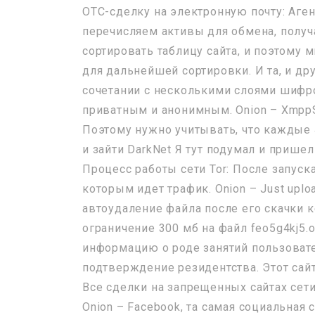
OTC-сделку на электронную почту: Аге
перечисляем активы для обмена, получ
сортировать таблицу сайта, и поэтому м
для дальнейшей сортировки. И та, и др
сочетании с несколькими слоями шифро
приватным и анонимным. Onion – XmppS
Поэтому нужно учитывать, что каждые 4
и зайти DarkNet Я тут подумал и пришел
Процесс работы сети Tor: После запуск
которым идет трафик. Onion – Just upl
автоудаление файла после его скачки 
ограничение 300 мб на файл feo5g4kj5.o
информацию о роде занятий пользовате
подтверждение резидентства. Этот сай
Все сделки на запрещенных сайтах сет
Onion – Facebook, та самая социальная 