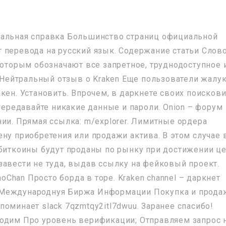
иальная справка Большинство страниц официальной
 перевода на русский язык. Содержание статьи Слов
которым обозначают все запретное, труднодоступное 
. Нейтральный отзыв о Kraken Еще пользователи жалу
кен. Установить. Впрочем, в даркнете своих поисков
 передавайте никакие данные и пароли. Onion – форум
ии. Прямая ссылка: m/explorer. Лимитные ордера
ену приобретения или продажи актива. В этом случае
 биткоины будут проданы по рынку при достижении ц
завести не туда, выдав ссылку на фейковый проект.
noChan Просто борда в торе. Kraken channel – даркнет
1-я Международнуя Биржа Информации Покупка и прода
оминает slack 7qzmtqy2itl7dwuu. Заранее спасибо!
ходим Про уровень верификации; Отправляем запрос 