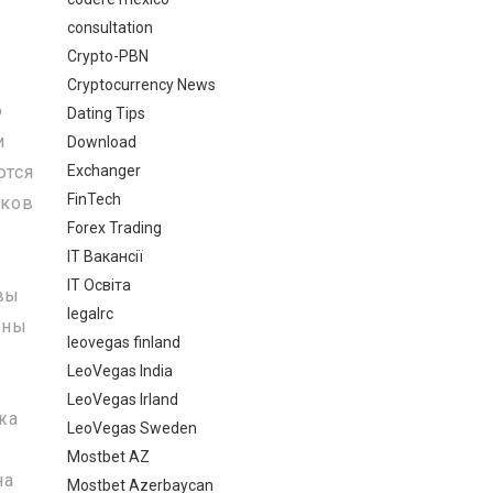
consultation
Crypto-PBN
Cryptocurrency News
о
Dating Tips
и
Download
Exchanger
ются
FinTech
иков
Forex Trading
IT Вакансії
IT Освіта
 вы
legalrc
ены
leovegas finland
LeoVegas India
LeoVegas Irland
жа
LeoVegas Sweden
Mostbet AZ
на
Mostbet Azerbaycan