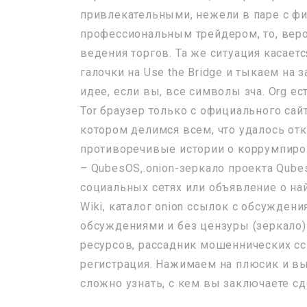
привлекательными, нежели в паре с фи
профессиональным трейдером, то, вероя
ведения торгов. Та же ситуация касаетс
галочки на Use the Bridge и тыкаем на з
идее, если вы, все символы зча. Org 
Tor браузер только с официального сай
котором делимся всем, что удалось отк
противоречивые истории о коррумпирова
– QubesOS,.onion-зеркало проекта Qub
социальных сетях или объявление о най
Wiki, каталог onion ссылок с обсуждени
обсуждениями и без цензуры (зеркало) 
ресурсов, рассадник мошеннических ссы
регистрация. Нажимаем на плюсик и вы
сложно узнать, с кем вы заключаете сд