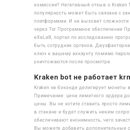
комиссии? Негативный отзыв о Kraken Т
популярность может быть связана с з
платформами. И не вызовет сложности д
через Tor Программное обеспечение Пр
eXeLaB, портал по исследованию програ
быть сотрудник органов. Двухфакторн
ключ к вашему аккаунту помимо пароля.
уничтожаются после просмотра.
Kraken bot не работает kr
Kraken на бэкэнде делигирует монеты 
Примечание: цена лимитного ордера до
цены. Вы не хотите ставить просто лими
в стакане и будет служить неким сопр
обеспечивают анонимность, чего зача
Вы можете добавить дополнительные ст