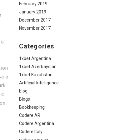
February 2019
January 2019
я
December 2017
November 2017
о
ть
Categories
1xbet Argentina
1xbet Azerbaydjan
ion
1xbet Kazahstan
ва в
Artificial Intelligence
ark
blog
 с
Blogs
on-
Bookkeeping
,
Codere AR
Codere Argentina
Codere Italy
codere mexico