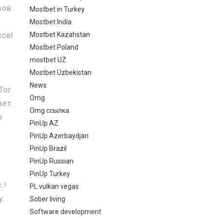
вов:
Mostbet in Turkey
Mostbet India
Mostbet Kazahstan
xcel
Mostbet Poland
mostbet UZ
Mostbet Uzbekistan
News
Tor
Omg
ает.
Omg ссылка
о
PinUp AZ
PinUp Azerbaydjan
PinUp Brazil
PinUp Russian
PinUp Turkey
.!
PL vulkan vegas
у.
Sober living
Software development