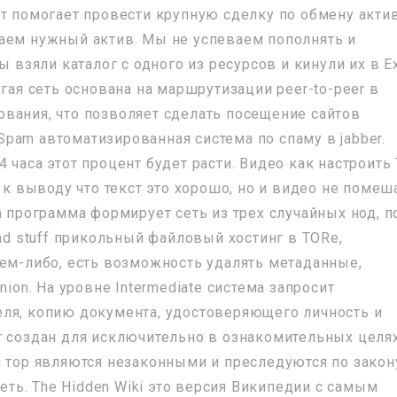
нт помогает провести крупную сделку по обмену акти
аем нужный актив. Мы не успеваем пополнять и
ы взяли каталог с одного из ресурсов и кинули их в E
угая сеть основана на маршрутизации peer-to-peer в
вания, что позволяет сделать посещение сайтов
pam автоматизированная система по спаму в jabber.
 часа этот процент будет расти. Видео как настроить 
 к выводу что текст это хорошо, но и видео не помеш
а программа формирует сеть из трех случайных нод, п
oad stuff прикольный файловый хостинг в TORе,
кем-либо, есть возможность удалять метаданные,
nion. На уровне Intermediate система запросит
ля, копию документа, удостоверяющего личность и
т создан для исключительно в ознакомительных целях
и тор являются незаконными и преследуются по закон
сеть. The Hidden Wiki это версия Википедии с самым