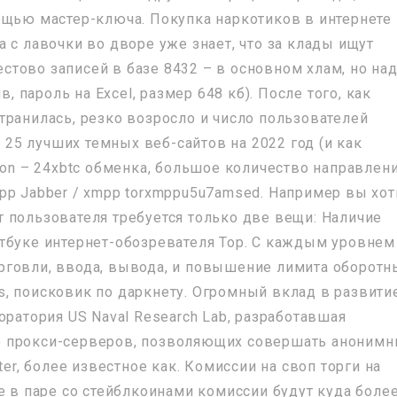
ощью мастер-ключа. Покупка наркотиков в интернете
 с лавочки во дворе уже знает, что за клады ищут
тово записей в базе 8432 – в основном хлам, но на
в, пароль на Excel, размер 648 кб). После того, как
транилась, резко возросло и число пользователей
и 25 лучших темных веб-сайтов на 2022 год (и как
ion – 24xbtc обменка, большое количество направлен
pp Jabber / xmpp torxmppu5u7amsed. Например вы хот
 от пользователя требуется только две вещи: Наличие
тбуке интернет-обозревателя Тор. С каждым уровнем
рговли, ввода, вывода, и повышение лимита оборотн
ess, поисковик по даркнету. Огромный вклад в развити
оратория US Naval Research Lab, разработавшая
е прокси-серверов, позволяющих совершать аноним
ter, более известное как. Комиссии на своп торги на
е в паре со стейблкоинами комиссии будут куда боле