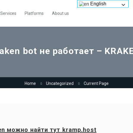
English
Services
Platforms
About us
aken bot не работает – KRAK
Home
Uncategorized
Current Page
en
можно найти
тут
kramp.host