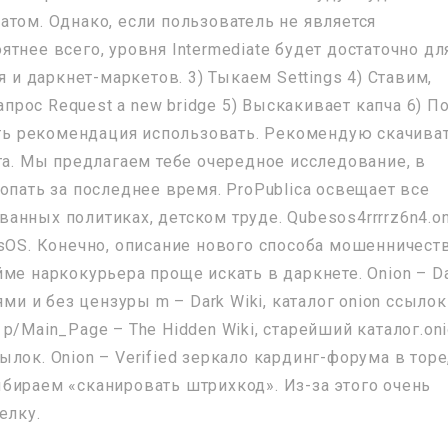
атом. Однако, если пользователь не является
тнее всего, уровня Intermediate будет достаточно дл
я и даркнет-маркетов. 3) Тыкаем Settings 4) Ставим,
апрос Request a new bridge 5) Выскакивает капча 6) П
есть рекомендация использовать. Рекомендую скачива
та. Мы предлагаем тебе очередное исследование, в
опать за последнее время. ProPublica освещает все
нных политиках, детском труде. Qubesos4rrrrz6n4.on
esOS. Конечно, описание нового способа мошенничест
ме наркокурьера проще искать в даркнете. Onion – D
ями и без цензуры m – Dark Wiki, каталог onion ссылок
p/Main_Page – The Hidden Wiki, старейший каталог.oni
лок. Onion – Verified зеркало кардинг-форума в торе
бираем «сканировать штрихкод». Из-за этого очень
елку.