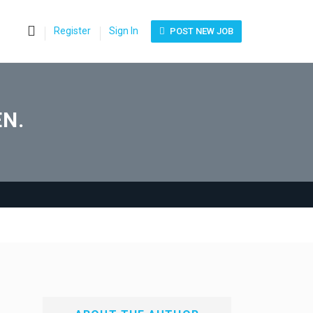
0
Register
Sign In
POST NEW JOB
EN.