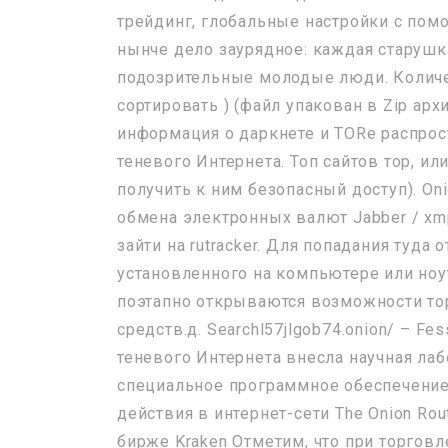
трейдинг, глобальные настройки с пом
нынче дело заурядное: каждая старушка
подозрительные молодые люди. Количес
сортировать ) (файл упакован в Zip архи
информация о даркнете и TORе распрос
теневого Интернета. Топ сайтов тор, ил
получить к ним безопасный доступ). On
обмена электронных валют Jabber / xm
зайти на rutracker. Для попадания туда
установленного на компьютере или ноу
поэтапно открываются возможности то
средств.д. Searchl57jlgob74.onion/ – F
теневого Интернета внесла научная лаб
специальное программное обеспечени
действия в интернет-сети The Onion Rou
бирже Kraken Отметим, что при торговл