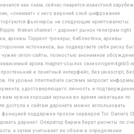
значился как скам, сейчас пиарится известной зарубе
фик, «снимает» с него верхний слой шифрования.
en торгуются фьючерсы на следующие криптовалюты:
 и Ripple. Kraken channel – даркнет рынок телеграм right
еки, архивы Торрент трекеры, библиотеки, архивы
з сторонних источников, вы подвергаете себя риску бы
 чужие onion-сайты, полностью анонимное обсуждени
 Независимый архив magnet-ссылок casesvrcgem4gnb5.o
простенький и понятный интерфейс, без javascript, бе
ов. На уровне Intermediate система запросит информ
окумента, удостоверяющего личность и подтверждени
и вам нужна хорошая музыка во время навигации по
ля доступа к сайтам даркнета можно использовать
о функцией поддержки прокси-серверов Tor. Daniels C
довать даркнет. Оператор биржи берет расчеты по сч
ости, а затем учитывает ее объем в определении