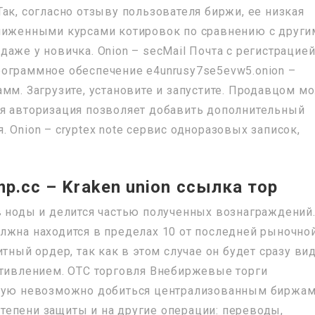
ак, согласно отзыву пользователя биржи, ее низкая
аниженными курсами котировок по сравнению с други
аже у новичка. Onion – secMail Почта с регистрацие
ограммное обеспечение e4unrusy7se5evw5.onion –
мм. Загрузите, установите и запустите. Продавцом м
ая авторизация позволяет добавить дополнительный
 Onion – cryptex note сервис одноразовых записок,
mp.cc – Kraken union ссылка тор
в ноды и делится частью полученных вознаграждений
лжна находится в пределах 10 от последней рыночно
тный ордер, так как в этом случае он будет сразу ви
отивлением. OTC торговля Внебиржевые торги
стую невозможно добиться централизованным биржам
епени защиты и на другие операции: переводы,