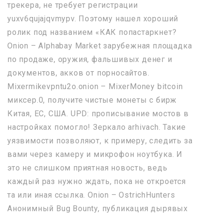
трекера, не требует регистрации
yuxv6qujajqvmypv. Поэтому нашел хороший
ролик под названием «КАК попастаркнет?
Onion – Alphabay Market зарубежная площадка
по продаже, оружия, фальшивых денег и
документов, акков от порносайтов.
Mixermikevpntu2o.onion – MixerMoney bitcoin
миксер.0, получите чистые монеты с бирж
Китая, ЕС, США. UPD: прописывание мостов в
настройках помогло! Зеркало arhivach. Такие
уязвимости позволяют, к примеру, следить за
вами через камеру и микрофон ноутбука. И
это не слишком приятная новость, ведь
каждый раз нужно ждать, пока не откроется
та или иная ссылка. Onion – OstrichHunters
Анонимный Bug Bounty, публикация дырявых