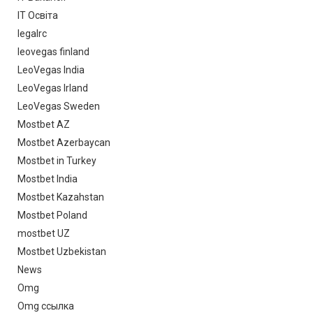
IT Освіта
legalrc
leovegas finland
LeoVegas India
LeoVegas Irland
LeoVegas Sweden
Mostbet AZ
Mostbet Azerbaycan
Mostbet in Turkey
Mostbet India
Mostbet Kazahstan
Mostbet Poland
mostbet UZ
Mostbet Uzbekistan
News
Omg
Omg ссылка