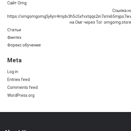
Сайт Omg
Ссылка на
https://omgomgomg5j4yrr4mjdv3h5c5xfvxtqqs2in7smi65mjps7w
на Омг через Tor: omgomg.stor
Статьи
Финтех
Форекс обучение
Meta
Log in
Entries feed
Comments feed
WordPress.org