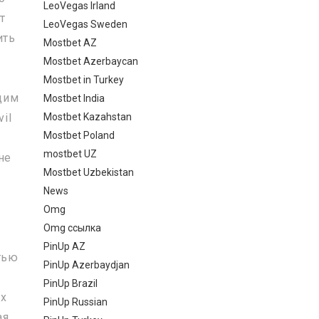
LeoVegas Irland
т
LeoVegas Sweden
ить
Mostbet AZ
Mostbet Azerbaycan
Mostbet in Turkey
дим
Mostbet India
Mostbet Kazahstan
il
Mostbet Poland
mostbet UZ
не
Mostbet Uzbekistan
News
Omg
Omg ссылка
PinUp AZ
тью
PinUp Azerbaydjan
PinUp Brazil
ах
PinUp Russian
ая