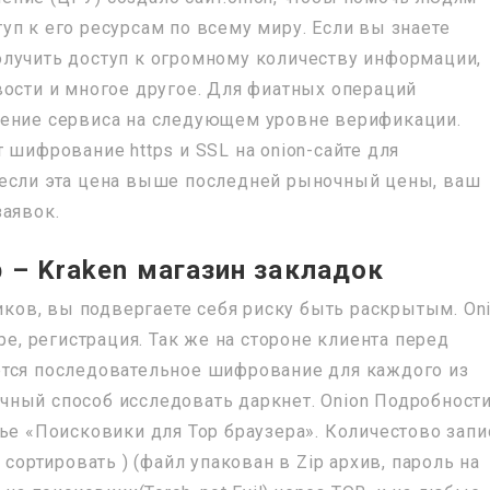
п к его ресурсам по всему миру. Если вы знаете
лучить доступ к огромному количеству информации,
вости и многое другое. Для фиатных операций
рение сервиса на следующем уровне верификации.
 шифрование https и SSL на onion-сайте для
 если эта цена выше последней рыночный цены, ваш
заявок.
р – Kraken магазин закладок
ников, вы подвергаете себя риску быть раскрытым. On
ре, регистрация. Так же на стороне клиента перед
ется последовательное шифрование для каждого из
личный способ исследовать даркнет. Onion Подробност
ье «Поисковики для Тор браузера». Количестово запи
 сортировать ) (файл упакован в Zip архив, пароль на