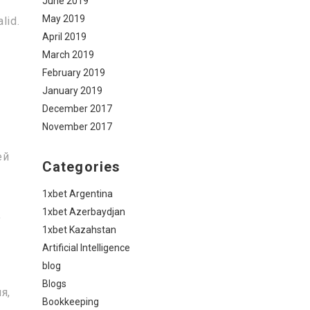
June 2019
May 2019
lid.
April 2019
а
March 2019
.
February 2019
January 2019
December 2017
November 2017
ей
Categories
1xbet Argentina
1xbet Azerbaydjan
,
1xbet Kazahstan
Artificial Intelligence
blog
Blogs
я,
Bookkeeping