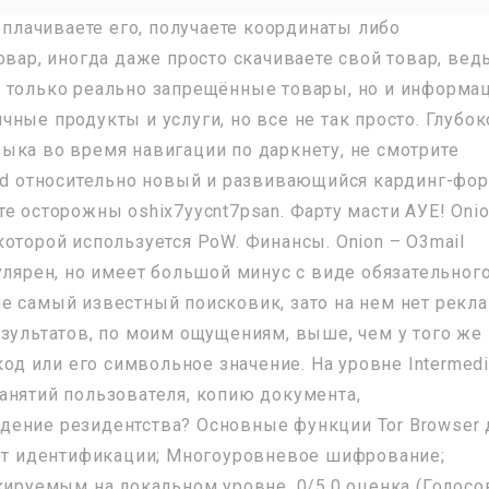
 оплачиваете его, получаете координаты либо
овар, иногда даже просто скачиваете свой товар, вед
 только реально запрещённые товары, но и информац
ные продукты и услуги, но все не так просто. Глубок
ыка во время навигации по даркнету, не смотрите
Crd относительно новый и развивающийся кардинг-фор
е осторожны oshix7yycnt7psan. Фарту масти АУЕ! Onio
оторой используется PoW. Финансы. Onion – O3mail
улярен, но имеет большой минус с виде обязательног
о не самый известный поисковик, зато на нем нет рекл
езультатов, по моим ощущениям, выше, чем у того же
код или его символьное значение. На уровне Intermedi
анятий пользователя, копию документа,
дение резидентства? Основные функции Tor Browser 
 от идентификации; Многоуровневое шифрование;
кируемым на локальном уровне. 0/5.0 оценка (Голосов