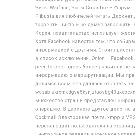
Читы Warface, Читы Crossfire – Форум 
Flibusta для любителей читать Даркнет
торренты никто и не думал запрещать. 
Корея, правительство использует жест
Хотя Facebook известен тем, что собир
информацией с другими. Стоит приоста
в список исключений. Onion – Facebook
peer-to-peer здесь более развита и не
информацию о маршрутизации. Мы пред
делимся всем, что удалось откопать за
wasabiukrxmkdgve5kynjztuovbg43uxcbcx
множество стран и представлен широки
операцию. В даркнете другое дело: на 
Cockmail Электронная почта, xmpp и VP
перенаправит пользователя на страниц
Центральное разведывательное управле