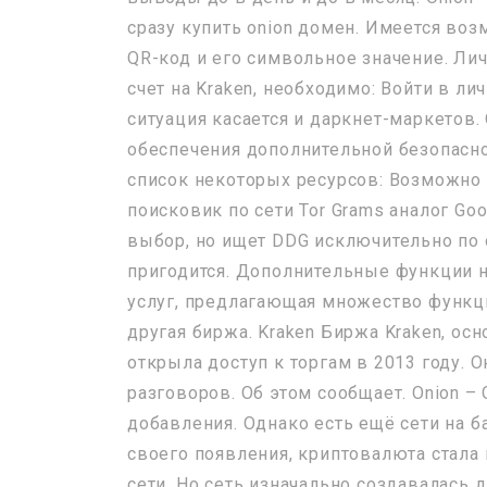
сразу купить onion домен. Имеется воз
QR-код и его символьное значение. Лич
счет на Kraken, необходимо: Войти в ли
ситуация касается и даркнет-маркетов. O
обеспечения дополнительной безопасн
список некоторых ресурсов: Возможно в
поисковик по сети Tor Grams аналог Goo
выбор, но ищет DDG исключительно по о
пригодится. Дополнительные функции н
услуг, предлагающая множество функци
другая биржа. Kraken Биржа Kraken, ос
открыла доступ к торгам в 2013 году.
разговоров. Об этом сообщает. Onion –
добавления. Однако есть ещё сети на б
своего появления, криптовалюта стал
сети. Но сеть изначально создавалась 