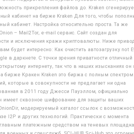
можность прикрепления файлов до. Kraken сгенерируе
ный кабинет на бирже Kraken Для того, чтобы пополн
чный кабинет. Настройка относительно проста. Та же
nion – Mail2Tor, e-mail сервис. Сайт создан для
ости и исключения кражи криптовалюты. Ниже приво
ам будет интересно: Как очистить автозагрузку not Ev
gle в даркнете. С точки зрения приватности отличный
ткрытому интернету, так что в наших изысканиях он 
а бирже Кракен Kraken это биржа с полным спектром
й, которые в совокупности не предлагает ни одна
нованная в 2011 году Джесси Пауэллом, официально
 Он имеет сквозное шифрование для защиты ваших
 OnionDir, модерируемый каталог ссылок с возможнос
азе I2P и других технологий. Практически с момента
а главным платежным средством на теневых площадк
для военных и спецслужб. SCI-HUB Sci-Hub это огромн