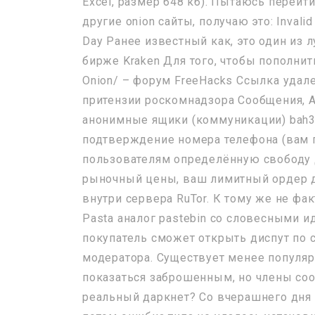
Excel, размер 648 кб). Пытаюсь перейти 
другие onion сайты, получаю это: Invalid 
Day Ранее известный как, это один из 
бирже Kraken Для того, чтобы пополнить
Onion/ – форум FreeHacks Ссылка удал
притензии роскомнадзора Сообщения, 
анонимные ящики (коммуникации) bah37
подтверждение номера телефона (вам п
пользователям определённую свободу 
рыночный цены, ваш лимитный ордер до
внутри сервера RuTor. К тому же не фак
Pasta аналог pastebin со словесными 
покупатель сможет открыть диспут по 
модератора. Существует менее популяр
показаться заброшенным, но члены соо
реальный даркнет? Со вчерашнего дня н