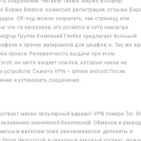
ть соединение. Читайте также: Биржа Bitstamp:
ло Биржа Binance: комиссия, регистрация, отзывы Би
адок. QR-код можно сохранить, как страницу или
ы что-то загрузили, это остаётся в сети навсегда.
lobalgrup Группа Компаний Глобал предлагает большой
рофиля и прочих материалов для шкафов-к. Так же ка
чки прокси. Релевантность выдачи при этом
Torch, он часто выдает ссылки, которые никак не
 устройств: Скачать VPN – iphone android После
ение и установить соединение.
ществует менее популярный вариант VPN поверх Tor. O
спользованию анонимной безопасной. Обманов и разво
фиатным валютам тоже увеличиваются: депозиты и
– Onion Недорогой и секурный луковый хостинг, можн