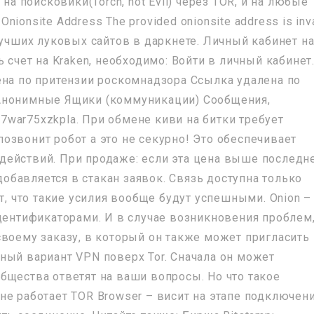
на поисковики(Torch, not Evil) через TOR, и на любые
Onionsite Address The provided onionsite address is inva
лучших луковых сайтов в даркнете. Личный кабинет н
 счет на Kraken, необходимо: Войти в личный кабинет
ена по притензии роскомнадзора Ссылка удалена по
Анонимные Ящики (коммуникации) Сообщения,
war75xzkpla. При обмене киви на битки требует
озвонит робот а это не секурно! Это обеспечивает
действий. При продаже: если эта цена выше последн
бавляется в стакан заявок. Связь доступна только
т, что такие усилия вообще будут успешными. Onion –
идентификаторами. И в случае возникновения проблем
своему заказу, в который он также может пригласить
ный вариант VPN поверх Tor. Сначала он может
бщества ответят на ваши вопросы. Но что такое
е работает TOR Browser – висит на этапе подключени