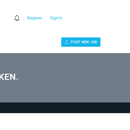
0
Register
Sign In
POST NEW JOB
KEN.