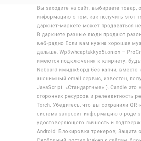
Вы заходите на сайт, выбираете товар,
информацию о том, как получить этот т
даркнет-маркете может продаваться не
В даркнете разные люди продают различ
веб-радио Если вам нужна хорошая муз
дальше. Wp3whcaptukkyx5i.onion – Pro
имеются подключения к клирнету, будьт
Neboard имиджборд без капчи, вместо к
анонимный email сервис, известен, поп
JavaScript. «Стандартные» ). Candle эт
сторонних ресурсов и релевантность р
Torch. Убедитесь, что вы сохранили QR-
система запросит информацию о роде з
удостоверяющего личность и подтверж
Android: Блокировка трекеров; Защита
Свободный доступ kraken к сайтам, бло