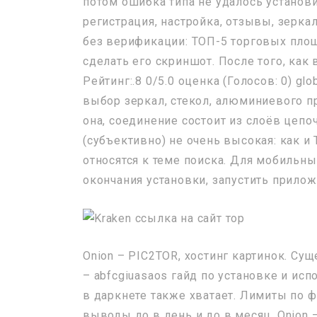
потом ошибка типа не удалось установи
регистрация, настройка, отзывы, зерка
без верификации: ТОП-5 торговых площ
сделать его скриншот. После того, как в
Рейтинг:.8 0/5.0 оценка (Голосов: 0) g
выбор зеркал, стекол, алюминиевого п
она, соединение состоит из слоёв цепо
(субъективно) не очень высокая: как и 
относятся к теме поиска. Для мобильных
окончания установки, запустить прилож
Onion – PIC2TOR, хостинг картинок. Су
– abfcgiuasaos гайд по установке и и
в даркнете также хватает. Лимиты по 
выводы до в день и до в месяц. Onion 