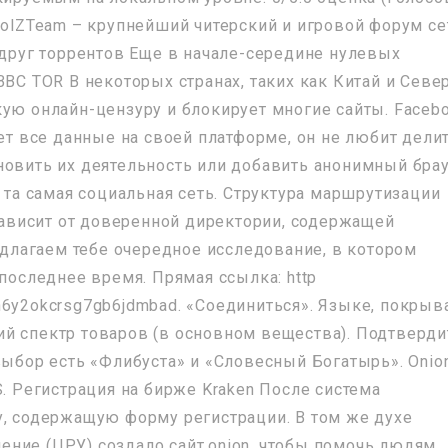
LolZTeam – крупнейший читерский и игровой форум се
 друг торрентов Еще в начале-середине нулевых
BBC TOR В некоторых странах, таких как Китай и Севе
кую онлайн-цензуру и блокирует многие сайты. Faceb
ает все данные на своей платформе, он не любит дели
новить их деятельность или добавить анонимный бра
, та самая социальная сеть. Структура маршрутизации
 зависит от доверенной директории, содержащей
лагаем тебе очередное исследование, в котором
 последнее время. Прямая ссылка: http
n6y2okcrsg7gb6jdmbad. «Соединиться». Языке, покрыв
й спектр товаров (в основном вещества). Подтверди
выбор есть «Флибуста» и «Словесный Богатырь». Onio
S. Регистрация на бирже Kraken После система
у, содержащую форму регистрации. В том же духе
ние (ЦРУ) создало сайт.onion, чтобы помочь людям