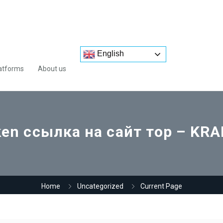
English
atforms
About us
ken ссылка на сайт тор – KRA
Home
Uncategorized
Current Page