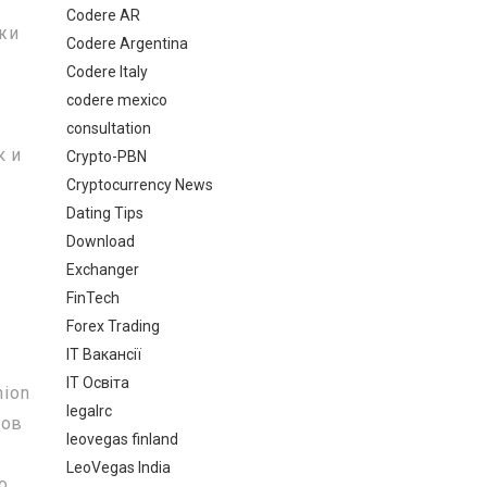
Codere AR
ржи
Codere Argentina
Codere Italy
codere mexico
consultation
к и
Crypto-PBN
Cryptocurrency News
Dating Tips
Download
Exchanger
FinTech
Forex Trading
IT Вакансії
IT Освіта
nion
legalrc
дов
leovegas finland
LeoVegas India
о