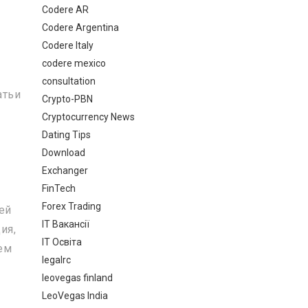
Codere AR
Codere Argentina
Codere Italy
codere mexico
consultation
атьи
Crypto-PBN
Cryptocurrency News
Dating Tips
п
Download
Exchanger
FinTech
Forex Trading
ей
IT Вакансії
ия,
IT Освіта
тем
legalrc
leovegas finland
LeoVegas India