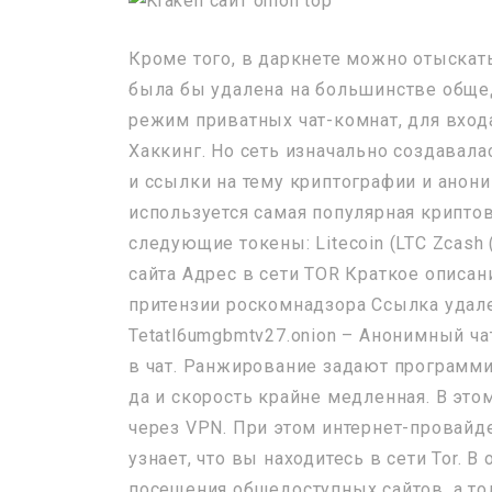
Кроме того, в даркнете можно отыскат
была бы удалена на большинстве общед
режим приватных чат-комнат, для вход
Хаккинг. Но сеть изначально создавал
и ссылки на тему криптографии и анони
используется самая популярная криптов
следующие токены: Litecoin (LTC Zcash
сайта Адрес в сети TOR Краткое описа
притензии роскомнадзора Ссылка удале
Tetatl6umgbmtv27.onion – Анонимный ч
в чат. Ранжирование задают программис
да и скорость крайне медленная. В этом
через VPN. При этом интернет-провайд
узнает, что вы находитесь в сети Tor. В
посещения общедоступных сайтов, а тол