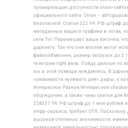
проверяльщик доступности.onion-сайтов
официального сайта. Onion – abfcgiuas
безопасной. Статья 222 УК РФ штраф до
метаданные вашего трафика в логах, н
сети Tor. Перемешает ваши биточки, что
даркнету. Так что они вполне могут исп
файлообменник, размер загрузок до 2 г
телеграм right away. Пойду дальше по 
вы в этой помощи нуждаетесь. В даркн
«уязвимости нулевого дня» дыры, о ко
Интересное Разное/Интересное checker5
обсуждение, а также чаны (ветки для б
228231 УК РФ штраф до 1 млн рублей и 
xmpp-сервиса, требует OTR. Поскольку 
высокой степенью анонимности, именн
незаконной деятельностью торговля ор