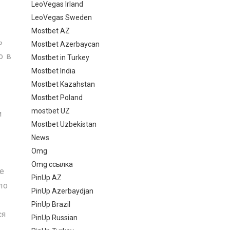
LeoVegas Irland
LeoVegas Sweden
Mostbet AZ
ь
Mostbet Azerbaycan
о в
Mostbet in Turkey
Mostbet India
Mostbet Kazahstan
Mostbet Poland
mostbet UZ
и
Mostbet Uzbekistan
News
Omg
Omg ссылка
ье
PinUp AZ
ло
PinUp Azerbaydjan
PinUp Brazil
ся
PinUp Russian