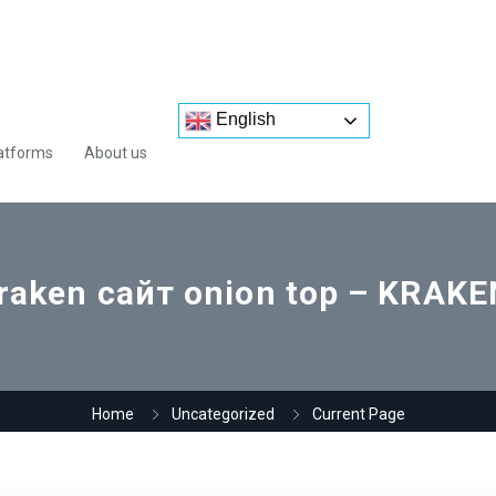
English
atforms
About us
raken сайт onion top – KRAKE
Home
Uncategorized
Current Page