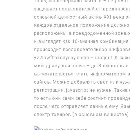
Tools,.onion-зеркало сайта. Я – не робо
защищает пользователей от вредоносны
основной ценностный актив XXI века 
каждое отдельное приложение должно б
расположены в псевдодоменной зоне.on
и выглядят как 16-значная комбинация 
происходит последовательное шифрован
yz7lpwfhhzcdyc5y.onion – rproject. К с
минздраву для врача – до 8 вызовов в
вымогательство, стать информатором и
сайтов. Можно добавлять свои или чуж
регистрации, javascript не нужен. Так
то есть они сами себе хостинг-провай
после чего отправляет данные ему. Яз
спектр товаров (в основном вещества).