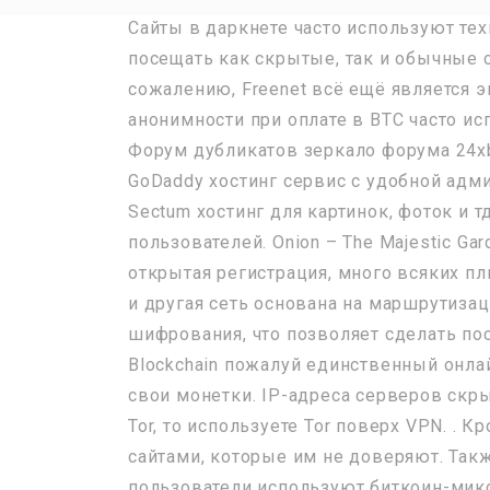
Сайты в даркнете часто используют те
посещать как скрытые, так и обычные са
сожалению, Freenet всё ещё является
анонимности при оплате в BTC часто и
Форум дубликатов зеркало форума 24xbt
GoDaddy хостинг сервис с удобной адми
Sectum хостинг для картинок, фоток и 
пользователей. Onion – The Majestic G
открытая регистрация, много всяких плю
и другая сеть основана на маршрутизац
шифрования, что позволяет сделать по
Blockchain пожалуй единственный онла
свои монетки. IP-адреса серверов скры
Tor, то используете Tor поверх VPN. . 
сайтами, которые им не доверяют. Та
пользователи используют биткоин-миксе