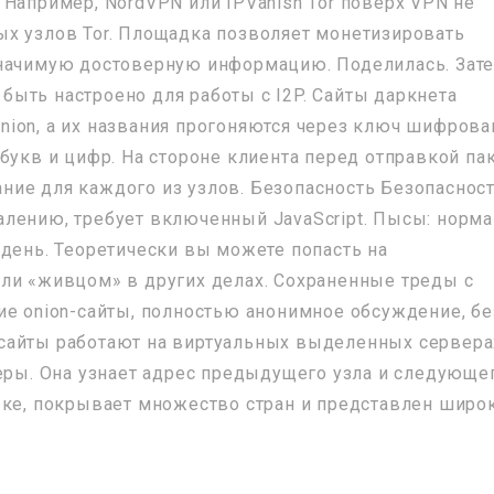
т. Например, NordVPN или IPVanish Tor поверх VPN не
х узлов Tor. Площадка позволяет монетизировать
значимую достоверную информацию. Поделилась. Зат
ыть настроено для работы с I2P. Сайты даркнета
ion, а их названия прогоняются через ключ шифрова
букв и цифр. На стороне клиента перед отправкой па
ие для каждого из узлов. Безопасность Безопаснос
ожалению, требует включенный JavaScript. Пысы: норма
 день. Теоретически вы можете попасть на
ли «живцом» в других делах. Сохраненные треды с
ие onion-сайты, полностью анонимное обсуждение, бе
ие сайты работают на виртуальных выделенных сервера
деры. Она узнает адрес предыдущего узла и следующег
ыке, покрывает множество стран и представлен широ