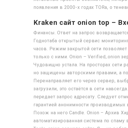
появления в 2000-х годах TORа, о тене
Kraken сайт onion top – Вх
Финансы. Ответ на запрос возвращается
Годнотаба открытый сервис мониторинг
часов. Режим закрытой сети позволяет 
только с ними. Onion – Verified,.onion 
Чудовищно устала. На просторах сети 
но защищены авторскими правами, а п
Перенаправляет его через сервер, выб
загрузили, это остаётся в сети навсег
передает запрос адресату. Следует отме
гарантией анонимности производимых в
Похож на него Candle. Onion – Архив Хи
автоматизированная система по спаму в