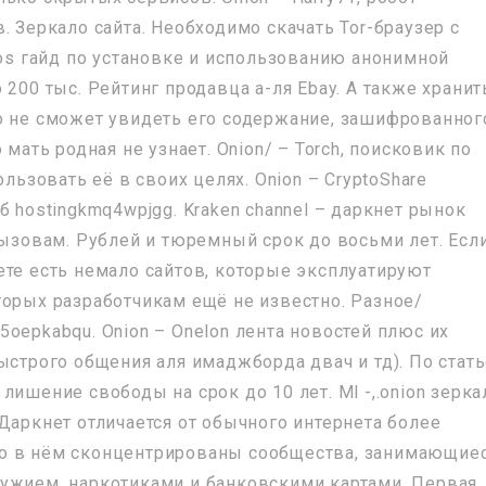
. Зеркало сайта. Необходимо скачать Tor-браузер с
aos гайд по установке и использованию анонимной
 200 тыс. Рейтинг продавца а-ля Ebay. А также хранит
о не сможет увидеть его содержание, зашифрованног
 мать родная не узнает. Onion/ – Torch, поисковик по
ользовать её в своих целях. Onion – CryptoShare
б hostingkmq4wpjgg. Kraken channel – даркнет рынок
вызовам. Рублей и тюремный срок до восьми лет. Есл
ете есть немало сайтов, которые эксплуатируют
торых разработчикам ещё не известно. Разное/
oepkabqu. Onion – Onelon лента новостей плюс их
ыстрого общения аля имаджборда двач и тд). По стат
лишение свободы на срок до 10 лет. Ml -,.onion зерка
Даркнет отличается от обычного интернета более
о в нём сконцентрированы сообщества, занимающие
ужием, наркотиками и банковскими картами. Первая