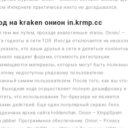
вом Интернете практически никто не догадывался.
од на kraken онион in.krmp.cc
 тем же путем, проходя аналогичные этапы. Onion/ –
а годноты в сети TOR. Иногда отключается на нескол
указать, кто ваши друзья в сети и делиться контенто
зеркало кардинг форума, стоимость регистрации.
размещаются материалы, которые могут быть полезны
оэтому недоступны рядовому пользователю.
ранный самим пользователем. После того, как вы что
да. Выходная нода осуществляет полную дешифровку и
тить, что использование Tor-браузера не является
ами действий. Ещё один популярный сервис Fess.
дденчана архив сайта hiddenchan. Onion – XmppSpam
 jabber. Программное обеспечение. Onion – Privacy