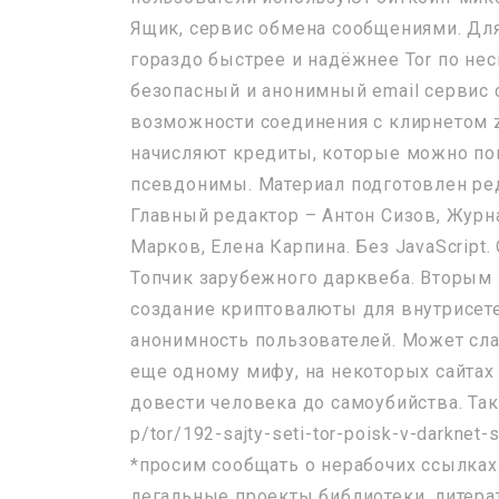
Ящик, сервис обмена сообщениями. Дл
гораздо быстрее и надёжнее Tor по нес
безопасный и анонимный email сервис 
возможности соединения с клирнетом z
начисляют кредиты, которые можно по
псевдонимы. Материал подготовлен ре
Главный редактор – Антон Сизов, Журн
Марков, Елена Карпина. Без JavaScript.
Топчик зарубежного дарквеба. Вторым 
создание криптовалюты для внутрисет
анонимность пользователей. Может слат
еще одному мифу, на некоторых сайта
довести человека до самоубийства. Та
p/tor/192-sajty-seti-tor-poisk-v-darknet-
*просим сообщать о нерабочих ссылках
легальные проекты библиотеки, литерат