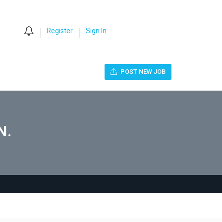
0
Register
Sign In
POST NEW JOB
N.