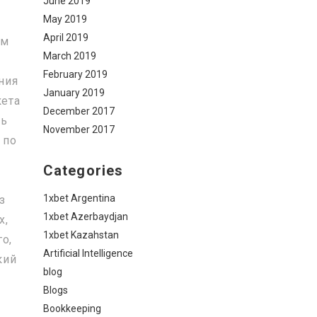
June 2019
May 2019
April 2019
ем
March 2019
February 2019
ния
January 2019
кета
December 2017
ть
November 2017
 по
Categories
1xbet Argentina
з
1xbet Azerbaydjan
х,
1xbet Kazahstan
о,
Artificial Intelligence
кий
blog
Blogs
Bookkeeping