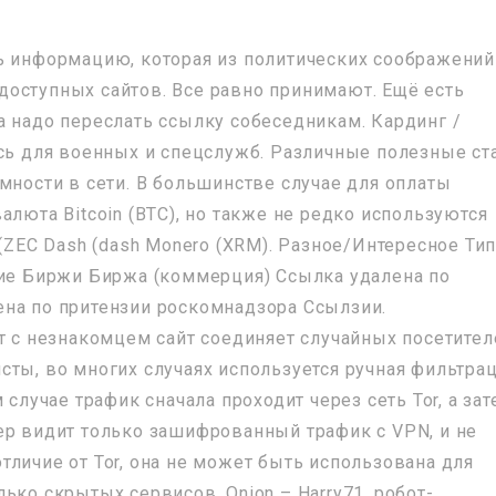
ь информацию, которая из политических соображений
оступных сайтов. Все равно принимают. Ещё есть
а надо переслать ссылку собеседникам. Кардинг /
ась для военных и спецслужб. Различные полезные ст
мности в сети. В большинстве случае для оплаты
алюта Bitcoin (BTC), но также не редко используются
 (ZEC Dash (dash Monero (XRM). Разное/Интересное Ти
ние Биржи Биржа (коммерция) Ссылка удалена по
на по притензии роскомнадзора Ссылзии.
ат с незнакомцем сайт соединяет случайных посетител
ты, во многих случаях используется ручная фильтрац
 случае трафик сначала проходит через сеть Tor, а за
ер видит только зашифрованный трафик с VPN, и не
 отличие от Tor, она не может быть использована для
ько скрытых сервисов. Onion – Harry71, робот-