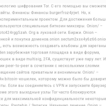
хнологию шифрования Tor. С его помощью вы сможет
йты. Финансы Финансы burgerfroz4jrjwt. Но, к
 экспериментальным проектом. Для достижения боль
спользуются специальные биткоин-миксеры. Onion/ –
c424rgg5zah. Org в луковой сети. Биржи. Onion –
нкой и покупка доменов.onion sectum2xsx4y6z66.onio
тд, есть возможность создавать альбомы для зареган
arden зарубежная торговая площадка в виде форума,
шек в виде multisig, 2FA, существует уже пару лет. И
ии peer-to-peer в сочетании с несколькими слоями
сещение сайтов приватным и анонимным. Onion/ –
йн bitcoin-кошелек, которому можно было бы довери
ты. Если вы соединяетесь с VPN и запускаете браузе
Кроме этого выходные узлы Tor часто блокируются
кже для максимальной конфиденциальности некоторы
ры. Pastebin / Записки. Назначаю лечение. Onion –