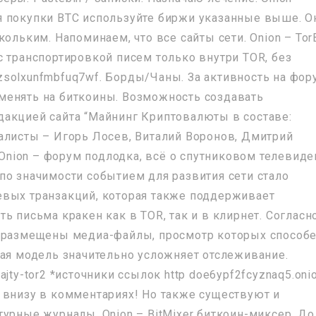
я покупки BTC используйте биржи указанные выше. О
кольким. Напоминаем, что все сайты сети. Onion – Tor
с транспортировкой писем только внутри TOR, без
solxunfmbfuq7wf. Борды/Чаны. За активность на фор
менять на биткоины. Возможность создавать
дакцией сайта “Майнинг Криптовалюты в составе:
алисты – Игорь Лосев, Виталий Воронов, Дмитрий
 Onion – форум подлодка, всё о спутниковом телевиде
по значимости событием для развития сети стало
евых транзакций, которая также поддерживает
ь письма кракен как в TOR, так и в клирнет. Согласн
х размещены медиа-файлы, просмотр которых способ
кая модель значительно усложняет отслеживание.
sajty-tor2 *источники ссылок http doe6ypf2fcyznaq5.onio
 внизу в комментариях! Но также существуют и
урные журналы. Onion – BitMixer биткоин-миксер. До