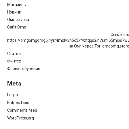
Магазины
Новини
Омг ссылка
Сайт Omg
Ссылка на
https://omgomgomg5j4yrr4mjdv3h5c5xfvxtqqs2in7smi65mjps7w
на Омг через Tor: omgomg.stor
Статьи
Финтех
Форекс обучение
Meta
Log in
Entries feed
Comments feed
WordPress.org