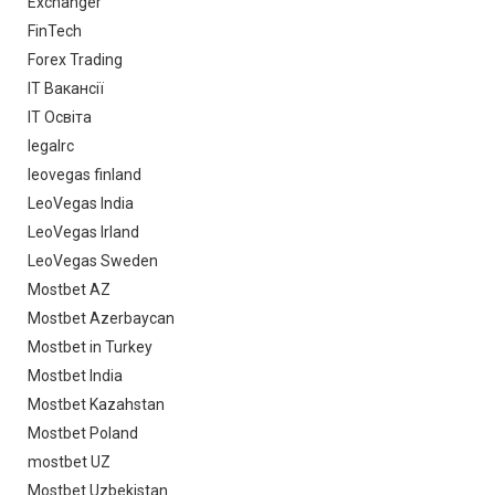
Exchanger
FinTech
Forex Trading
IT Вакансії
IT Освіта
legalrc
leovegas finland
LeoVegas India
LeoVegas Irland
LeoVegas Sweden
Mostbet AZ
Mostbet Azerbaycan
Mostbet in Turkey
Mostbet India
Mostbet Kazahstan
Mostbet Poland
mostbet UZ
Mostbet Uzbekistan