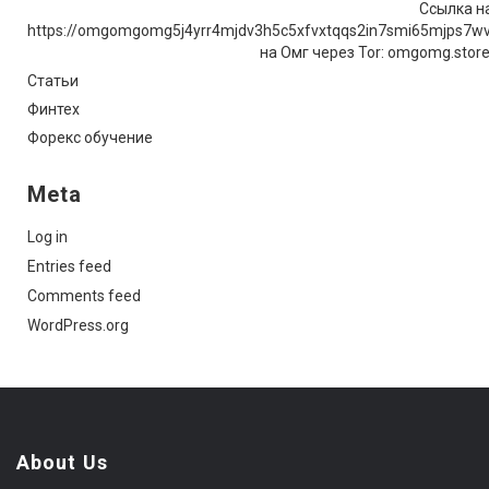
Ссылка на
https://omgomgomg5j4yrr4mjdv3h5c5xfvxtqqs2in7smi65mjps7w
на Омг через Tor: omgomg.stor
Статьи
Финтех
Форекс обучение
Meta
Log in
Entries feed
Comments feed
WordPress.org
About Us