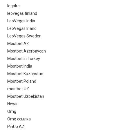
legalrc
leovegas finland
LeoVegas India
LeoVegas Irland
LeoVegas Sweden
Mostbet AZ
Mostbet Azerbaycan
Mostbet in Turkey
Mostbet India
Mostbet Kazahstan
Mostbet Poland
mostbet UZ
Mostbet Uzbekistan
News
Omg
Omg ссылка
PinUp AZ