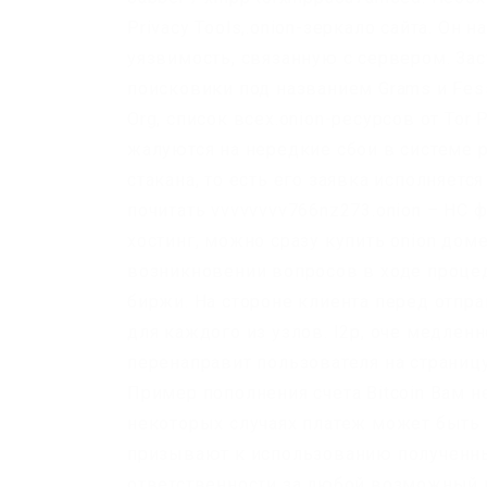
Privacy Tools,.onion-зеркало сайта. Он 
уязвимость, связанную с сервером. За
поисковики под названием Grams и Fes
Org, список всех.onion-ресурсов от Tor
жалуются на нередкие сбои в системе р
стакана, то есть его заявка исполняется
почитать vvvvvvvv766nz273.onion – НС 
хостинг, можно сразу купить onion дом
возникновении вопросов в ходе проце
биржи. На стороне клиента перед отпр
для каждого из узлов. I2p, оче медлен
перенаправит пользователя на страницу
Пример пополнения счета Bitcoin Вам н
некоторых случаях платеж может быть з
призывают к использованию полученных
ответственности за любой возможный в