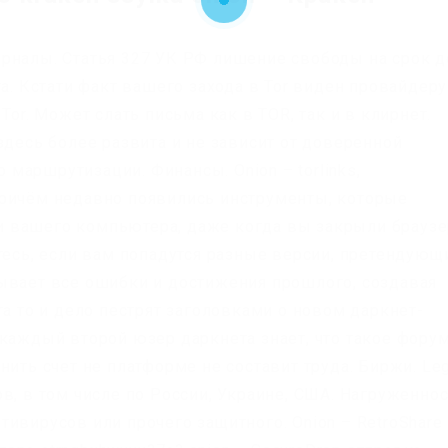
рналы. Статья 327 УК РФ лишение свободы на срок д
а. Кстати факт вашего захода в Tor виден провайдеру
Tor. Может слать письма как в TOR, так и в клирнет.
здесь более развита и не зависит от доверенной
маршрутизации. Финансы. Onion – torlinks,
Причём недавно появились инструменты, которые
 вашего компьютера, даже когда вы закрыли браузе
тесь, если вам попадутся разные версии, претендующ
ывает все ошибки и достижения прошлого, создавая
та то и дело пестрят заголовками о новом даркнет-
уже каждый второй юзер даркнета знает, что такое фору
нить счет не платформе не составит труда. Биржи. Leg
в, в том числе по России, Украине, США. Нагруженно
ивирусов или прочего защитного. Onion – RetroShare