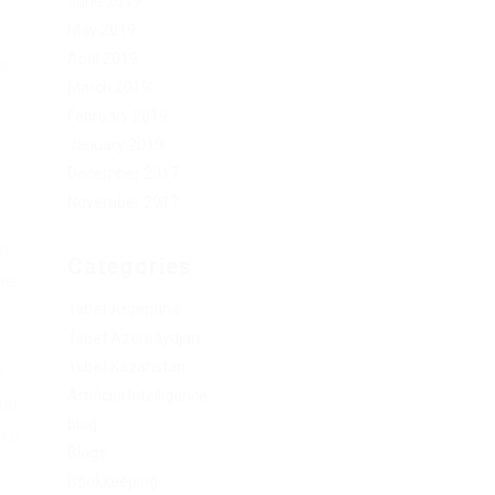
June 2019
May 2019
April 2019
о
March 2019
.
February 2019
January 2019
December 2017
November 2017
р
Categories
ие
1xbet Argentina
1xbet Azerbaydjan
1xbet Kazahstan
м
Artificial Intelligence
al
blog
сть
Blogs
Bookkeeping