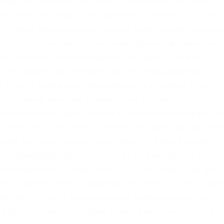
ора strngbxhwyuu37a3.onion – SecureDrop отправка
 Yorker, ну мало ли yz7lpwfhhzcdyc5y.onion – Tor Proj
n По мере введения этих данных регистрация считаетс
ступить к знакомству с личным кабинетом биржевого
бор там настолько огромный, что кажется, будто есть
гда не найдете мошенника. Ввести запрашиваемые
t. Просто переведите криптовалюту или фиат из друг
тствующий кошелек Kraken. Одни сегодня в тренде,
чистка битков, простенький и понятный интерфейс, б
з опасных логов. Onion – TorSearch, поиск внутри.onion
ным, но члены сообщества ответят на ваши вопросы.
vrcgem4gnb5.onion – Cases. Mixermikevpntu2o.onion 
 чистые монеты с бирж Китая, ЕС, США. Даже если вы
олее широкое распространение он получил в 2002 году
мистов Microsoft, описывающей принципы работы
предлагает помощь в отборе кидал и реальных шопов