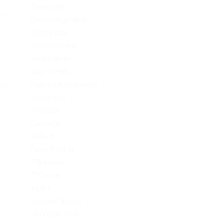
Codere AR
ect
Codere Argentina
я
Codere Italy
codere mexico
consultation
Crypto-PBN
ого
Cryptocurrency News
Dating Tips
Download
ез
Exchanger
.
FinTech
Forex Trading
–
IT Вакансії
IT Освіта
,
legalrc
leovegas finland
LeoVegas India