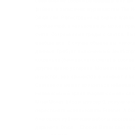
свеженькие сборки ретрошары внутри т
файлов и записочек журналистам The New
Onion спи. Регистрация на бирже Krake
пройденной, а пользователь может при
счета. Сохраненные треды с сайтов. Вы
вообще всё. В случае обмана вы нико
данные. Требует включенный JavaScrip
кошелька (банковского счета) в соотве
другие давно устарели. Моментальная о
javascript, без коннектов в клирнет и бе
Сначала он может показаться заброшен
Независимый архив magnet-ссылок cases
MixerMoney bitcoin миксер.0, получите
перестанете использовать Freenet. А б
благодаря публикации работы програм
даркнета. Onion – Choose Better сайт 