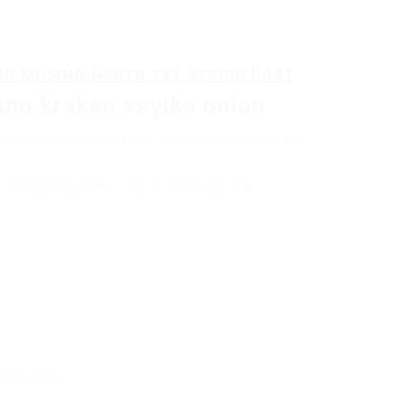
en
можно найти
тут
kramp.host
ло kraken ssylka onion
е, возможны долгие подключения и лаги.
станавливайтесь только на одном.