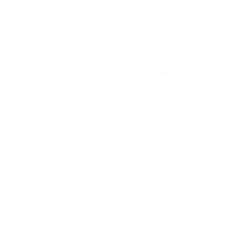
чил три ссылки. Достигается это за счет так называе
входной сетевой трафик накладывается многократное
кучу промежуточных узлов, и так происходит множест
днования окончания 2021 года и прихода 2022 душа
занятий» и решено было почитать книжку, возмож.
иткоин по 9500 и хотите выставить заявку по некото
C, ETH, EOS, ADA, XRP, BCH.д. Уровень комиссий зависи
мо учитывать тот момент, что биржа не разрешает вв
нода, принимая трафик, «снимает» с него верхний сл
веру, устраняя любую уязвимость, связанную с сервер
ребует регистрацию. К сожалению, для создания учетн
йт создан для обеспечения дополнительной безопаснос
ерь для торговли даже не обязателен компьютер ил