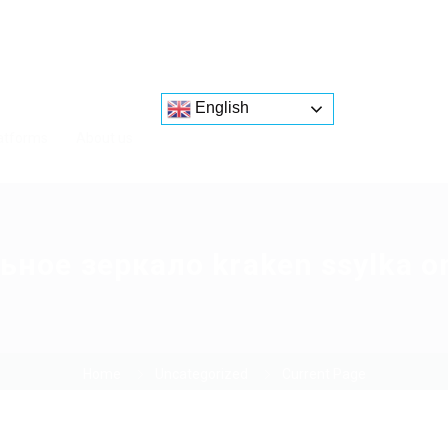
English
atforms
About us
ьное зеркало kraken ssylka o
Home
Uncategorized
Current Page