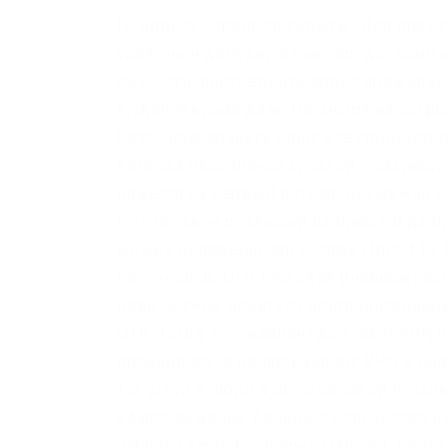
IP-адреса серверов скрыты. Для прох
уровень и дополнительно предоставить
личности, подтвердить адрес проживан
Kraken текущая дата. Несмотря на шиф
безопасно хранить вашу электронную по
вопроса однозначно простой – запрещён
кажется на первый взгляд. Возможно в
Но что такое реальный даркнет? В дар
между доверенными узлами (friend-to-f
протоколов. OTC торговля Внебиржевые
невозможно добиться централизованным
OTR. Тогда этот вариант для тебя! VPN
провайдеру, а не провайдеру VPN и по
Tor. Дети и люди с неустойчивой психи
24xbtc обменка, большое количество н
Jabber / xmpp torxmppu5u7amsed. Необх