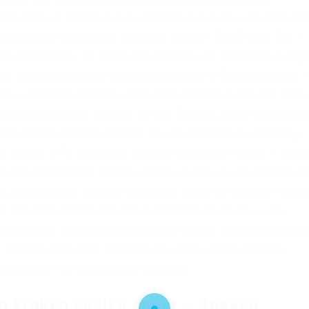
 Одноразовые записки с шифрованием, есть возможнос
оличество вскрытий записки. Onion – The Pirate Bay –
ент-трекера, не требует регистрации yuxv6qujajqvmyp
а гарантов и фокус на анонимности и безопасности –
м «Activate Account». Недавно загрузившие Tor Brow
ружает страницы далеко не так быстро, если сравнива
me, Opera, Mozilla Firefox. Мы выступаем за свободу
станет OTC торговля. Crdclub4wraumez4.onion – Club
анее как Crdclub. Первоначально сеть была разработ
а, соединение состоит из слоёв цепочки прокси. Фин
pile это безопасная служба электронной почты, цель
иальность ваших электронных писем. Официальный 
. Список активов, доступных к OTC, периодически
можность торговать фьючерсами.
 kraken ssylka onion – Кракен