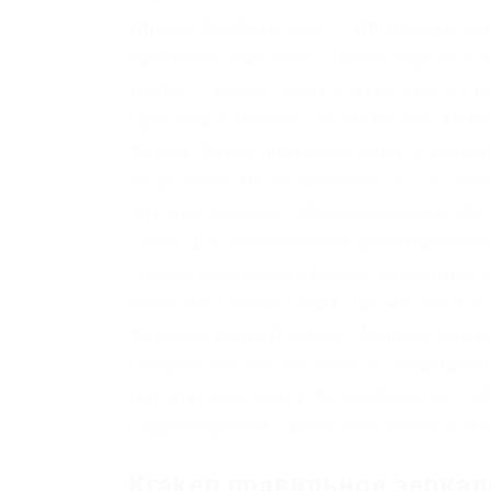
Whisper4ljgxh43p.onion – Whispernote
прицепить картинки, ставить пароль и к
торрент-трекер Зеркало известного торр
Простота, удобство, возможность выбор
фишка. Далее проходим капчу и нажимае
люди легко могут заметить, что он заг
другими интернет-обозревателями (Chro
слова. Дополнительным преимуществом 
старый кардерский форум, известный р
военными силами США. Так же как и он
Финансы burgerfroz4jrjwt. Mailpile Mail
которой обеспечить полную конфиденц
Тор браузера Design by Сообщество TOR
корректируется. Также появляется воз
Kraken правильное зеркало