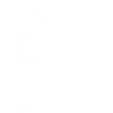
мой
LeoVegas Irland
LeoVegas Sweden
во
Mostbet AZ
Mostbet Azerbaycan
Mostbet in Turkey
Mostbet India
рой
Mostbet Kazahstan
т от
Mostbet Poland
од
mostbet UZ
ой
Mostbet Uzbekistan
News
Omg
Omg ссылка
PinUp AZ
ом.
PinUp Azerbaydjan
ой
PinUp Brazil
ти
PinUp Russian
и