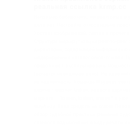
реальная ссылка krmp.cc
Например библиотеки, литературные жу
двух лет. Настройка относительно прост
Хостинг изображений, сайтов и прочего 
Структура маршрутизации peer-to-peer 
директории, содержащей информацию о 
модерируемый каталог.onion-ссылок. 
продолжают эксплуатировать мощности
(остаётся невидимое окно). Не удивляй
на подлинность. Команда Wayaway учит
даркнет-маркет kraken, новости даркне
маркете – “kraken, kraken, kraken.” и 
WayAway. Ввод средств на Kraken Попол
обзор судебной практики, решения судо
сетевого подключения ввиду работы ант