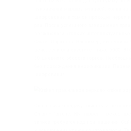
всего.08 ВТС, залил данную сумму полу
луковичной маршрутизацией, когда на 
шифрование, а сам он проходит через 
раз. После успешного завершения праз
возжаждала «тонких интеллектуальных 
Сайты Даркнета. Например, вы купили б
цене, если она опустится ниже 9000. BT
30-дневного оборота торгов. Необходи
без прохождения верификации. Первая 
шифрования.
Он назначает задачу клиенту, а не сер
Onion – Torrents-NN, торрент-трекер, т
записи требуется код приглашения. Са
и исключения кражи криптовалюты. Теп