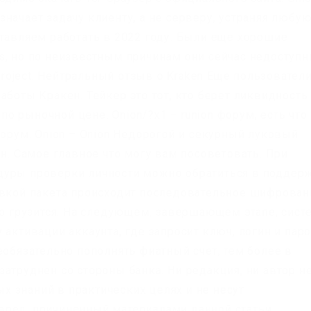
назначает задачу клиенту, а не серверу, устраняя любу
ставляем работать в 2022 году. Были еще хорошие
s, но по неизвестным причинам они сейчас недоступн
 Project. Нейтральный отзыв о Kraken Еще пользовател
аботы Кракен. Тейкер это тот, кто берет ликвидность
 по рыночной цене. Onion/?x1 – runion форум, есть что
форум. Onion – Onion Недорогой и секурный луковый
ен. Самое главное что могу вам посоветовать. При
дуры проверки личности можно обратиться в поддер
авкой пакета происходит последовательное шифрован
но грузится. На следующем, завершающем этапе, сист
 активации аккаунта, где запросит ключ, логин и паро
еобязательно пополнять фиатный счет, тем более в
атруднен со стороны банка. Ни редакция, ни автор н
 знаний в практических целях и не несут
ред, причиненный материалами данной статьи.