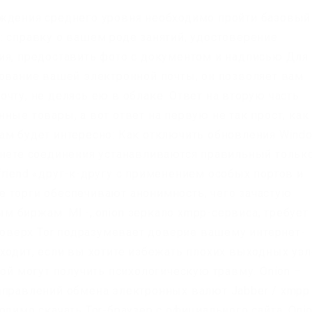
ождения среднего уровня необходимо пройти базовый
: справку о вашем роде занятий, удостоверение
ия, предоставить фото с документом и надписью Для
рование вашей электронной почты, он позволяет вам
чту, не делясь ею в облаке. Ответ на вторую часть
ные товары, а вот ответ на первую не так прост, как
ам будет интересно: Как отключить обновления Wind
кнете соединения устанавливаются правильный тольк
riend «друг-к-другу с применением особых портов и
 торги обеспечивают анонимность, чего зачастую
 биржам. Ml -,.onion зеркало xmpp-сервиса, требует
 поверх Tor подразумевает доверие вашему интернет-
дходит, если вы хотите избежать плохих выходных уз
кой могут получить психологическую травму. Onion –
аправлений обмена электронных валют Jabber / xmpp
одимо скачать Tor-браузер с официального сайта. Onio