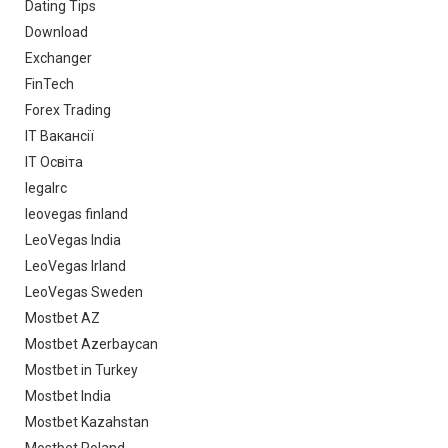
Dating Tips
Download
Exchanger
FinTech
Forex Trading
IT Вакансії
IT Освіта
legalrc
leovegas finland
LeoVegas India
LeoVegas Irland
LeoVegas Sweden
Mostbet AZ
Mostbet Azerbaycan
Mostbet in Turkey
Mostbet India
Mostbet Kazahstan
Mostbet Poland