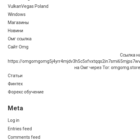
VulkanVegas Poland
Windows
Магазины
Новини
Омг ссылка
Сайт Omg
Ссылка на
https://omgomgomg5j4yrr4mjdv3h5c5xfvxtqqs2in7smi65mjps7w
на Омг через Tor: omgomg.stor
Статьи
Финтех
Форекс обучение
Meta
Log in
Entries feed
Comments feed