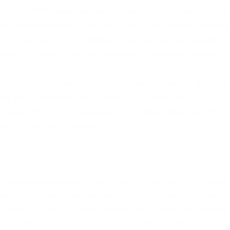
рес, а VPN защищает вас от плохих выходных узлов T
пала необходимость создать сети, доступной только 
 посторонних. Этот график позволяет лучше понять
осов по определенной тематике. Поисковик Ahmia
аркнете, так и в клирнете. Веб-сайты в Dark Web
этапах операции измеряются в сотнях миллионах доллар
к Tor. А deepweb это страницы, которые не
читывать, что эта доходность в самих монетах. На
и(171 рабочая ссылка).
ственная анонимная сеть. Onion – PekarMarket Сервис
ажи доступов к сайтам (webshells) с возможностью
Сайты в сети Tor располагаются в доменной зоне.oni
в TOR Изготовление и продажа сайтов и обменников 