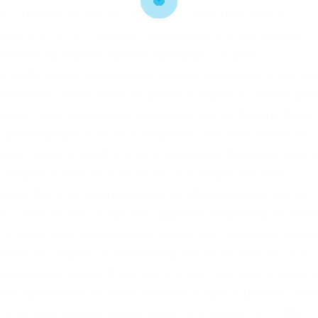
, отзывов не нашел, пробуйте сами. Есть много
кер это тот, кто создает ликвидность и его заявка
 Kraken На первом уровне трейдеру следует
 ФИО, адрес проживания, номер мобильного. Служб
суточное наблюдение за работой биржи и самого дом
любые подозрительные операции внутри биржи. Onion
, регистрация. И вполне вероятно, что пользователь
решит найти способ для ее устранения. Внезапно мног
-профит может не исполниться, если рынок резко
ения. Как уже писали ранее, на официальный сайтах
 но даже на самых крупных даркнет-маркетах, включа
 и таких явно аморальных вещей как заказные убийс
вает, что сервис-анонимайзер будет видеть, что вы
и на бирже Kraken Отметим, что при торговле в паре с
лее привлекательными, нежели в паре с фиатом. Onio
 с возможностью добавления. Это значит, что VPN-