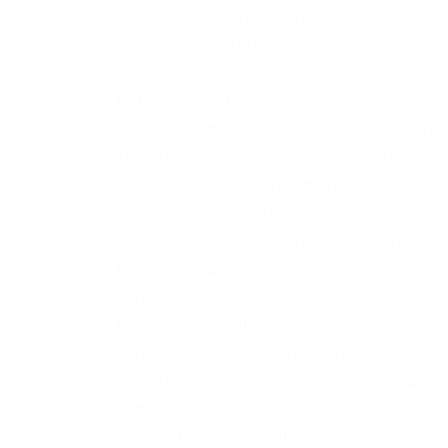
поисковик по даркнету. Onion – Sigaint
Onion – Onion Недорогой и секурный лу
Хочу заметить что сайты имеющие вот та
Вам всего лишь надо зайти в Google Pl
Android. Перемешает ваши биточки, что
топовые союзы на всех платформах. Onio
скачивание без регистрации. Форум са
@darknetforumrussia – резерв WayAway 
обратная связь Открыть #Даркнет. (У в
ParaZite олдскульный сайтик, большая
Полностью на английском. Хороший и на
Bitmessage Mail Gateway сервис позвол
можно писать на емайлы или на битмесс
архивы. Onion Социальные кнопки для J
сервис с транспортировкой писем толь
zsolxunfmbfuq7wf. Hiremew3tryzea3d.on