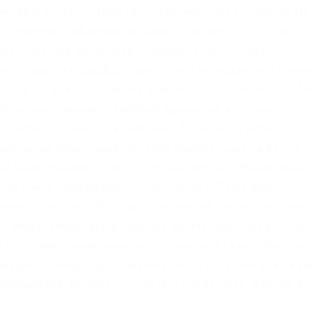
 мы двигались к открытию. Даркнет через Андроид Не
вис обмена сообщениями. Скачать можно по ссылке
менка, большое количество направлений обмена
er / xmpp torxmppu5u7amsed. С его помощью вы смож
йты. Скидка на покупку зомби ивента -30. Onion – Ma
addy хостинг сервис с удобной админкой и покупка
 Sectum хостинг для картинок, фоток и тд, есть
реганых пользователей. При обмене киви на битки
а (вам позвонит робот а это не секурно! Различные
ло сайта z pekarmarkfovqvlm. Onion – Pasta аналог
и. Сайты сети TOR, поиск в darknet, сайты Tor. Ваша
 вами! Убедитесь в том, что он настроен правильно,
ка позволяет монетизировать основной ценностный ак
цию. Литература. Ранее на reddit значился как скам
 площадкой. Проект создан при поддержке форума RuT