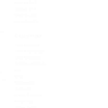
February 2019
January 2019
December 2017
November 2017
а
ена,
Categories
 –
1xbet Argentina
1xbet Azerbaydjan
о
1xbet Kazahstan
Artificial Intelligence
blog
я
Blogs
тва.
Bookkeeping
Codere AR
о
Codere Argentina
n –
Codere Italy
codere mexico