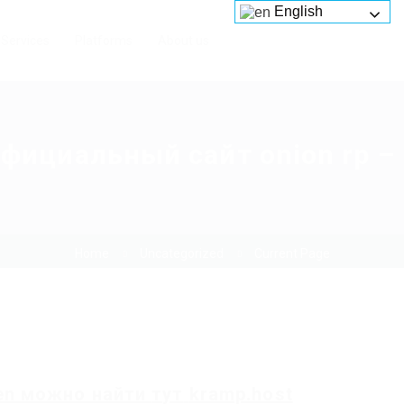
English
Services
Platforms
About us
официальный сайт onion rp –
Home
Uncategorized
Current Page
en
можно найти
тут
kramp.host