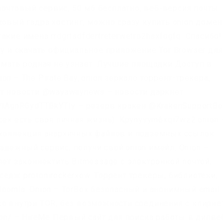
 почтовый сервис, 50 мб бесплатно, веб-версия почты.
ковый гадра хостинг, можно сразу купить onion домен
кие имена rrdgrtsdfdertreterwetro2hsxfogfq. Спасибо!
ay и скачать официальное приложение Tor Browser для
 мать родная не узнает. Лучшие площадки Доступ в
n – The Pirate Bay,.onion зеркало торрент-трекера,
йт новости @wayawaynews – новости даркнет
/lAgnRGydTTBkYTIy – резерв кракен @KrakenSupportBo
сех есть своя личная жизнь). Kpynyvym6xqi7wz2.onion 
 коллекция анархичных файлов и подземных ссылок.
дежный сервис, получи свой.onion имейл. Onion –
яет законнектить Bitmessage с электронной почтой,
едж protonirockerxow. Торрент трекеры, библиотеки,
oomla. Onion – TorBox безопасный и анонимный email
ко внутри TOR, без возможности соединения с клирн
ion/ – HireMe Первый сайт для поиска работы в дипве