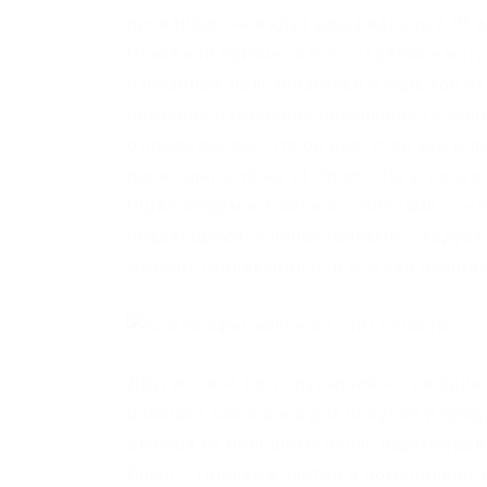
провайдер не видит ваш реальный IP-ад
Основной причиной его создания высту
избранных пользователей и скрытой от
сезонное изменение полулярности запр
отличается тем, что он доступен как в д
переходят с v2 на v3 Onion. . На этих 
США? Форумы. Сайты со списками ссыло
индексируются поисковиками. Следует у
момент публикации все ссылки работал
Другие сети Tor популярная, но не един
работает как биржа для покупки и прод
выбора по большому числу параметров. 
Onion – Продажа сайтов и обменников 