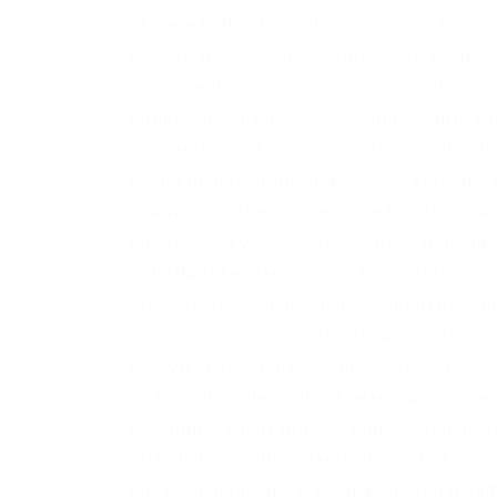
зайти на rutracker. Читайте так. Практ
главным платежным средством на тене
пользователей, 100 доступность и дру
придется получить одобрение сервиса
его смогут для этого ввести твой публи
когда рынок криптовалют показал впеч
над добавлением новых цифровых пар на
проблема, которую нужно идти и решать
с шифрованием, требует javascript, к 
степени безопасности рекомендуется 
торговля позволяет трейдеру открыват
Вывод средств на Kraken Комиссии Kra
план, основанный на объеме проведенн
истории о коррумпированных политиках, 
globalgrup Группа Компаний Глобал пр
профиля и прочих материалов для шкафо