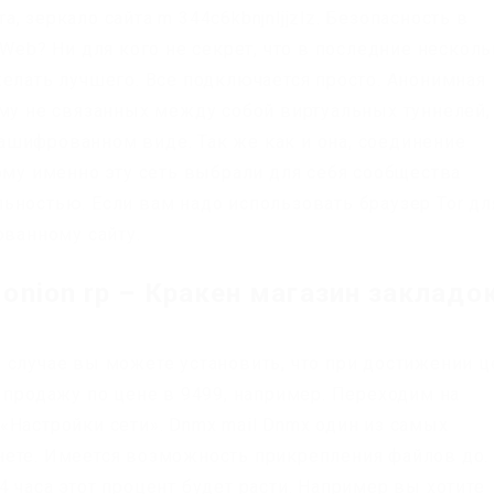
та, зеркало сайта m 344c6kbnjnljjzlz. Безопасность в
pWeb? Ни для кого не секрет, что в последние нескол
желать лучшего. Все подключается просто. Анонимная
ему не связанных между собой виртуальных туннелей,
шифрованном виде. Так же как и она, соединение
ому именно эту сеть выбрали для себя сообщества
ьностью. Если вам надо использовать браузер Tor дл
ованному сайту.
onion rp – Кракен магазин закладо
 случае вы можете установить, что при достижении 
 продажу по цене в 9499, например. Переходим на
«Настройки сети». Dnmx mail Dnmx один из самых
нете. Имеется возможность прикрепления файлов до.
 часа этот процент будет расти. Например вы хотите