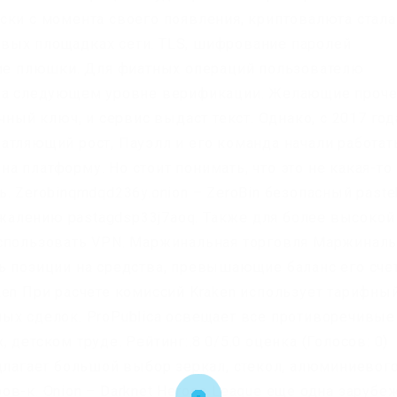
ически с момента своего появления, криптовалюта стала
вых площадках сети. TLS, шифрование паролей
гие плюшки. Для фиатных операций пользователю
 на следующем уровне верификации. Желающие проче
чный ключ, и сервис выдаст текст. Однако, с 2017 год
атляющий рост, Пауэлл и его команда начали работат
 платформу. Но стоит понимать, что это не какая-то
. Zerobinqmdqd236y.onion – ZeroBin безопасный paste
сожалению pastagdsp33j7aoq. Также для более высокой
использовать VPN. Маржинальная торговля Маржиналь
ь позиции на средства, превышающие баланс его счет
ken При расчете комиссий Kraken использует тарифны
ых сделок. ProPublica освещает все противоречивые
детском труде. Рейтинг:.8 0/5.0 оценка (Голосов: 0)
едлагает большой выбор зеркал, стекол, алюминиевог
в-к. Onion – Darknet Heroes League еще одна зарубе