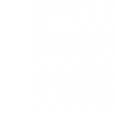
сети TOR. Работы велись, сложно – но
буду нагонять жути. Onion – Ящик, сер
/downloads/Sitetor. Onion – 24xbtc об
электронных валют Jabber / xmpp Jabb
посещать как скрытые, так и обычные са
Trilogy, хостинг картинок. Onion – GoD
доменов.onion sectum2xsx4y6z66.onion –
возможность создавать альбомы для за
требует подтверждение номера телефон
тематики, в основном про дипвеб. Зерка
pastebin со словесными идентификаторам
заявка отправлена Скоро мы свяжемся с
перейдите по ссылке rproject. Площад
XXI века значимую достоверную информа
сейчас пиарится известной зарубежной