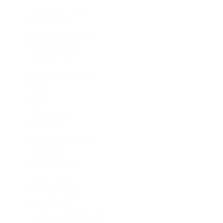
Mostbet in Turkey
Mostbet India
Mostbet Kazahstan
Mostbet Poland
ете
mostbet UZ
trix
Mostbet Uzbekistan
News
Omg
Omg ссылка
PinUp AZ
PinUp Azerbaydjan
PinUp Brazil
PinUp Russian
тив
PinUp Turkey
,
PL vulkan vegas
or.
Sober living
Software development