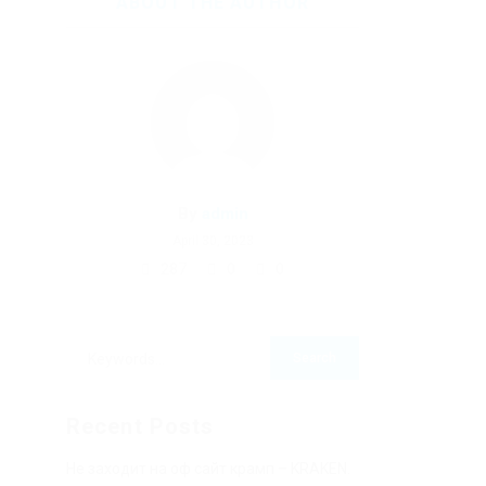
ABOUT THE AUTHOR
By
admin
April 30, 2023
287
0
0
Recent Posts
Не заходит на оф сайт крамп – KRAKEN.