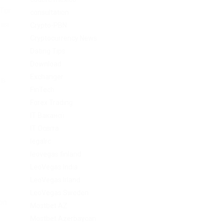
or.
consultation
для
Crypto-PBN
Cryptocurrency News
Dating Tips
Download
Exchanger
ов
FinTech
Forex Trading
IT Вакансії
IT Освіта
legalrc
leovegas finland
LeoVegas India
LeoVegas Irland
LeoVegas Sweden
on.
Mostbet AZ
в
Mostbet Azerbaycan