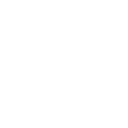
 onion rp
е, возможны долгие подключения и лаги.
станавливайтесь только на одном.
-сайтов. Onion – Privacy Tools,.onion-зеркало сайта.
нал теневого рынка кракен, вход – зеркалаонион.
l, пароли и логины. Searchl57jlgob74.onion/ – Fess,