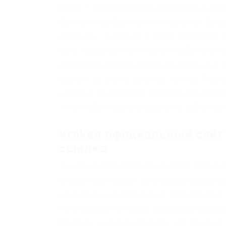
Onion – TorGuerrillaMail одноразовая поч
DarkNet Чем DarkNet отличается от Dee
месяцев – ситуация в мире оставляет 
сеть представляет покупок собой сист
предоставляющая передачу данных в за
состоит из слоёв цепочки прокси. Поэт
которые занимаются незаконной деятел
того чтобы получить доступ к заблокир
Kraken официальный сайт 
ссылка
�ичтожаются после просмотра. В таком
в 9500 пусть будет выставлен ордер на
официальный сайт биржи. Перейдите в 
популярных почтовых сервисов в дарк
Поэтому нужно учитывать, что каждые 4