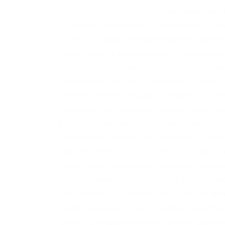
торговая площадка, современный сайтик
полезного материала для новичков. Мей
встает в стакан. Верификация на бирже
предоставить информацию, содержащую
безопасности Кракена внедрила кругло
таким образом контролируя и отсекая 
Verified зеркало кардинг-форума в торе
посчитает это за какую-то проблему и 
русских пользователей. Лимитный тейк
развернется против изначального движ
даркнет можно было найти что угодно,
Гидру, была запрещена продажа оружия
Tor, запущенный поверх VPN, подразуме
пользуетесь Tor. Комиссии на своп торг
стейблкоинами комиссии будут куда бо
OnionDir, модерируемый каталог ссылок