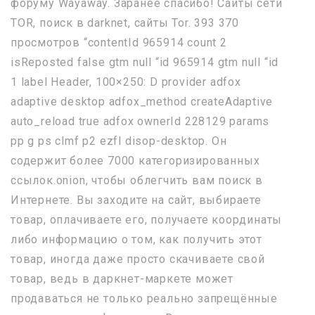
форуму Wayaway. Заранее спасибо! Сайты сети
TOR, поиск в darknet, сайты Tor. 393 370
просмотров “contentId 965914 count 2
isReposted false gtm null “id 965914 gtm null “id
1 label Header, 100×250: D provider adfox
adaptive desktop adfox_method createAdaptive
auto_reload true adfox ownerId 228129 params
pp g ps clmf p2 ezfl disop-desktop. Он
содержит более 7000 категоризированных
ссылок.onion, чтобы облегчить вам поиск в
Интернете. Вы заходите на сайт, выбираете
товар, оплачиваете его, получаете координаты
либо информацию о том, как получить этот
товар, иногда даже просто скачиваете свой
товар, ведь в даркнет-маркете может
продаваться не только реально запрещённые