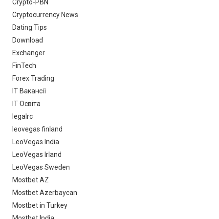
Crypto-PBN
Cryptocurrency News
Dating Tips
Download
Exchanger
FinTech
Forex Trading
IT Вакансії
IT Освіта
legalrc
leovegas finland
LeoVegas India
LeoVegas Irland
LeoVegas Sweden
Mostbet AZ
Mostbet Azerbaycan
Mostbet in Turkey
Mostbet India