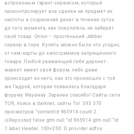
встроенным гарант-сервисом, который
проконтролирует все сделки на предмет их
чистоты и сохранения денег в течение суток
до того момента, как покупатель не заберёт
свой товар. Onion – простенький Jabber
сервер в торе. Купить можно было что угодно,
от сим-карты до килограммов запрещённого
товара. Любой уважающий себя даркнет-
маркет имеет свой форум, либо даже
происходит из него, как это произошло с той
же Гидрой, которая появилась благодаря
форуму Wayaway. Заранее спасибо! Сайты сети
TOR, поиск в darknet, сайты Tor. 393 370
просмотров “contentId 965914 count 2
isReposted false gtm null “id 965914 gtm null “id
1 label Header, 100×250: D provider adfox