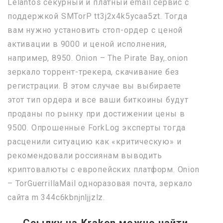
Lelantos секурный и платный email сервис с
поддержкой SMTorP tt3j2x4k5ycaa5zt. Тогда
вам нужно установить стоп-ордер с ценой
активации в 9000 и ценой исполнения,
например, 8950. Onion – The Pirate Bay,.onion
зеркало торрент-трекера, скачивание без
регистрации. В этом случае вы выбираете
этот тип ордера и все ваши биткоины будут
проданы по рынку при достижении цены в
9500. Опрошенные ForkLog эксперты тогда
расценили ситуацию как «критическую» и
рекомендовали россиянам выводить
криптовалюты с европейских платформ. Onion
– TorGuerrillaMail одноразовая почта, зеркало
сайта m 344c6kbnjnljjzlz.
Ссылку на
Kraken
можно найти