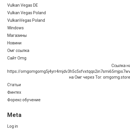
Vulkan Vegas DE
Vulkan Vegas Poland
VulkanVegas Poland
Windows
Магазины
Новини
Омг ссылка
Сайт Omg
Ссылка на
https://omgomgomg5j4yrr4mjdv3h5c5xfvxtqqs2in7smi65mjps7w
на Омг через Tor: omgomg.stor
Статьи
Финтех
Форекс обучение
Meta
Log in