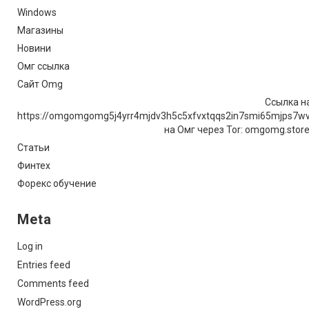
Windows
Магазины
Новини
Омг ссылка
Сайт Omg
Ссылка на
https://omgomgomg5j4yrr4mjdv3h5c5xfvxtqqs2in7smi65mjps7w
на Омг через Tor: omgomg.stor
Статьи
Финтех
Форекс обучение
Meta
Log in
Entries feed
Comments feed
WordPress.org