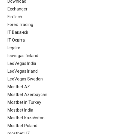
Download
Exchanger
FinTech
Forex Trading
IT Вакансії
IT Освіта
legalrc
leovegas finland
LeoVegas India
LeoVegas Irland
LeoVegas Sweden
Mostbet AZ
Mostbet Azerbaycan
Mostbet in Turkey
Mostbet India
Mostbet Kazahstan
Mostbet Poland
mostbet UZ