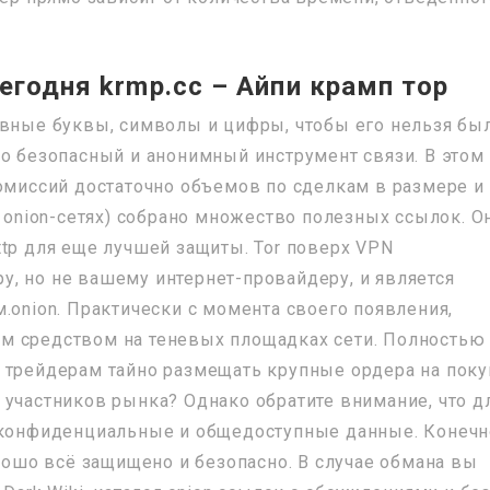
сегодня krmp.cc – Айпи крамп тор
авные буквы, символы и цифры, чтобы его нельзя бы
то безопасный и анонимный инструмент связи. В этом
комиссий достаточно объемов по сделкам в размере и
в onion-сетях) собрано множество полезных ссылок. О
ttp для еще лучшей защиты. Tor поверх VPN
, но не вашему интернет-провайдеру, и является
.onion. Практически с момента своего появления,
м средством на теневых площадках сети. Полностью
 трейдерам тайно размещать крупные ордера на поку
 участников рынка? Однако обратите внимание, что д
неконфиденциальные и общедоступные данные. Конечн
орошо всё защищено и безопасно. В случае обмана вы