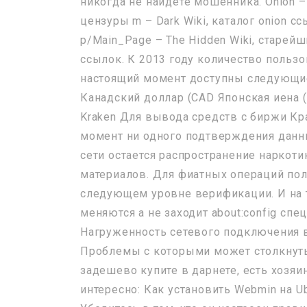
никогда не найдете мошенника. Onion – 
цензуры m – Dark Wiki, каталог onion 
p/Main_Page – The Hidden Wiki, старей
ссылок. К 2013 году количество польз
настоящий момент доступны следующи
Канадский доллар (CAD Японская иена (
Kraken Для вывода средств с биржи Кр
момент ни одного подтверждения данн
сети остается распространение наркот
материалов. Для фиатных операций пол
следующем уровне верификации. И на т
меняются а не заходит about:config спе
Нагруженность сетевого подключения в
Проблемы с которыми может столкнуть
задешево купите в дарнете, есть хозяи
интересно: Как установить Webmin на U