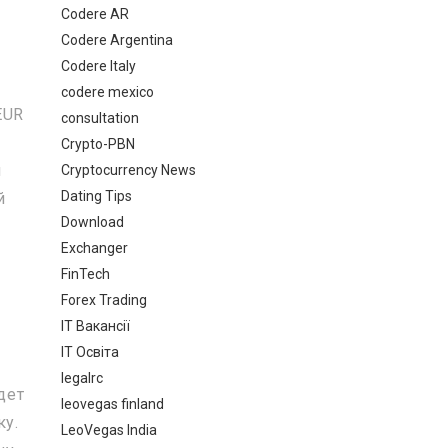
з
Codere AR
Codere Argentina
Codere Italy
codere mexico
EUR
consultation
Crypto-PBN
й
Cryptocurrency News
Dating Tips
й
Download
Exchanger
FinTech
Forex Trading
IT Вакансії
IT Освіта
legalrc
дет
leovegas finland
ку.
LeoVegas India