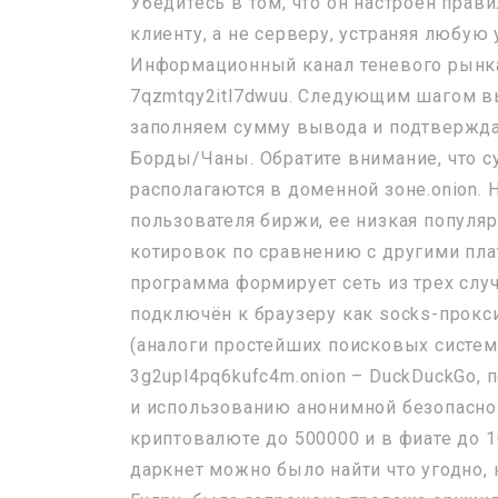
Убедитесь в том, что он настроен прави
клиенту, а не серверу, устраняя любу
Информационный канал теневого рынка 
7qzmtqy2itl7dwuu. Следующим шагом 
заполняем сумму вывода и подтверждае
Борды/Чаны. Обратите внимание, что су
располагаются в доменной зоне.onion. 
пользователя биржи, ее низкая популя
котировок по сравнению с другими пла
программа формирует сеть из трех случ
подключён к браузеру как socks-прокси
(аналоги простейших поисковых систем 
3g2upl4pq6kufc4m.onion – DuckDuckGo, п
и использованию анонимной безопасно
криптовалюте до 500000 и в фиате до 1
даркнет можно было найти что угодно,