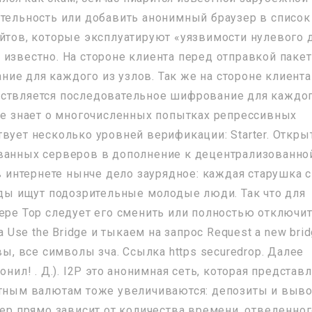
ятельность или добавить анонимный браузер в список
айтов, которые эксплуатируют «уязвимости нулевого 
 известно. На стороне клиента перед отправкой пакет
ие для каждого из узлов. Так же на стороне клиента
ествляется последовательное шифрование для каждо
кже знает о многочисленных попытках репрессивных
вует несколько уровней верификации: Starter. Откры
ованных серверов в дополнение к децентрализованно
 в интернете нынче дело заурядное: каждая старушка с
лады ищут подозрительные молодые люди. Так что для
ере Тор следует его сменить или полностью отключит
а Use the Bridge и тыкаем на запрос Request a new bri
вы, все символы зча. Ссылка https securedrop. Далее
нил! . Д.). I2P это анонимная сеть, которая представ
иатным валютам тоже увеличиваются: депозиты и выв
мер прямо зависит от количества времени, отведенно