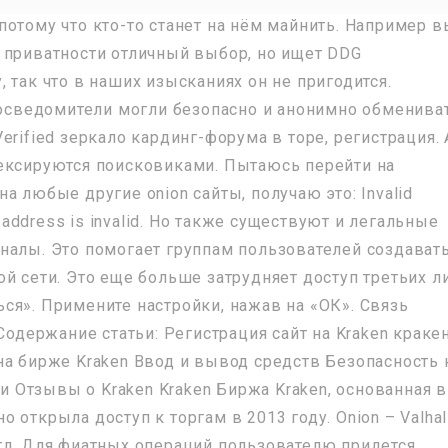
потому что кто-то станет на нём майнить. Например в
ния приватности отличный выбор, но ищет DDG
 так что в наших изысканиях он не пригодится.
ы осведомители могли безопасно и анонимно обменива
erified зеркало кардинг-форума в торе, регистрация. 
ексируются поисковиками. Пытаюсь перейти на
 на любые другие onion сайты, получаю это: Invalid
e address is invalid. Но также существуют и легальные
налы. Это помогает группам пользователей создават
й сети. Это еще больше затрудняет доступ третьих л
ся». Примените настройки, нажав на «ОК». Связь
Содержание статьи: Регистрация сайт на Kraken краке
на бирже Kraken Ввод и вывод средств Безопасность 
Отзывы о Kraken Kraken Биржа Kraken, основанная в
открыла доступ к торгам в 2013 году. Onion – Valhal
гл. Для фиатных операций пользователю придется