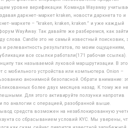
ющем уровне верификации. Команда Wayaway учитыва
давая даркнет-маркет kraken, новости даркнета то и
ет-маркете – “kraken, kraken, kraken.” и уже каждый
 форум WayAway. Так давайте же разберемся, как зайт
у слова. Candle это не самый известный поисковик, 
в и релевантность результатов, по моим ощущениям,
публикации все ссылки работали(171 рабочая ссылка).
ринципу так называемой луковой маршрутизации. В эт
ет с мобильного устройства или компьютера. Onion –
льзованию анонимной безопасной. Обрати внимание: э
убликованных более двух месяцев назад. К тому же н
спешными. Для этого активируйте ползунки напротив
и по аналогии с операцией, разобранной выше.
Вывод средств возможен на незаблокированную учет
каунта со сбрасыванием условий KYC. Мы уверены, чт
чился как скам, сейчас пиарится известной зарубежной