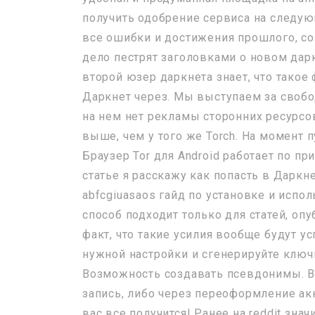
получить одобрение сервиса на следу
все ошибки и достижения прошлого, соз
дело пестрят заголовками о новом даркн
второй юзер даркнета знает, что такое
Даркнет через. Мы выступаем за свобод
на нем нет рекламы сторонних ресурсо
выше, чем у того же Torch. На момент 
Браузер Tor для Android работает по п
статье я расскажу как попасть в Даркн
abfcgiuasaos гайд по установке и испо
способ подходит только для статей, оп
факт, что такие усилия вообще будут у
нужной настройки и сгенерируйте ключ
Возможность создавать псевдонимы. 
запись, либо через переоформление ак
вас все получится! Ранее на reddit зна