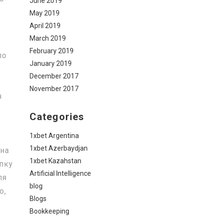
June 2019
May 2019
April 2019
March 2019
February 2019
ло
January 2019
December 2017
November 2017
н
Categories
1xbet Argentina
1xbet Azerbaydjan
 на
1xbet Kazahstan
пку
Artificial Intelligence
ля
blog
о,
Blogs
Bookkeeping