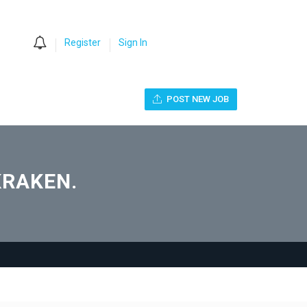
0
Register
Sign In
POST NEW JOB
KRAKEN.