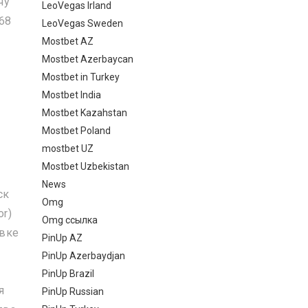
чу
LeoVegas Irland
68
LeoVegas Sweden
Mostbet AZ
Mostbet Azerbaycan
Mostbet in Turkey
Mostbet India
Mostbet Kazahstan
Mostbet Poland
mostbet UZ
Mostbet Uzbekistan
News
ск
Omg
or)
Omg ссылка
овке
PinUp AZ
PinUp Azerbaydjan
PinUp Brazil
я
PinUp Russian