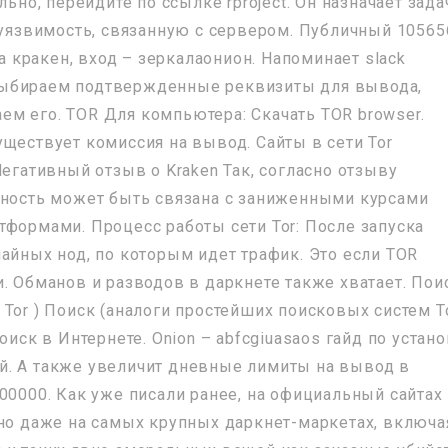
льно, перейдите по ссылке rproject. Он назначает зада
ю уязвимость, связанную с сервером. Публичный 10565
кракен, вход – зеркалаонион. Напоминает slack
выбираем подтвержденные реквизиты для вывода,
м его. TOR Для компьютера: Скачать TOR browser.
ществует комиссия на вывод. Сайты в сети Tor
Негативный отзыв о Kraken Так, согласно отзыву
рность может быть связана с заниженными курсами
тформами. Процесс работы сети Tor: После запуска
айных нод, по которым идет трафик. Это если TOR
. Обманов и разводов в даркнете также хватает. Пои
Tor ) Поиск (аналоги простейших поисковых систем T
оиск в Интернете. Onion – abfcgiuasaos гайд по устан
й. А также увеличит дневные лимиты на вывод в
00000. Как уже писали ранее, на официальный сайтах
 но даже на самых крупных даркнет-маркетах, включа