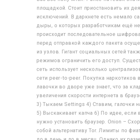
площадкой. Стоит приостановить их де
исключений. В даркнете есть немало с
дыры, о которых разработчикам ещё не
происходит последовательное шифрован
перед отправкой каждого пакета осущ
из узлов. Гигант социальных сетей та
режимов ограничить его доступ. Сущест
сеть использует несколько централиз
сети peer-to-peer. Покупка наркотиков
лавочки во дворе уже знает, что за к
увеличения скорости интернета в брауз
3) Тыкаем Settings 4) Ставим, галочки н
5) Выскакивает капча 6) По идее, если 
нужно установить браузер. Onion – Схоро
собой альтернативу Tor. Лимиты по ф
до в день и до в месяц. Однако их раз