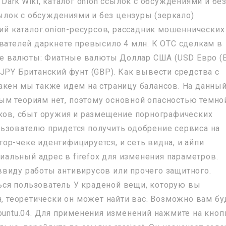
Dark Wiki, каталог onion ссылок с обсуждениями и бе
ссылок с обсуждениями и без цензуры (зеркало)
ший каталог.onion-ресурсов, рассадник мошеннических
ователей даркнете превысило 4 млн. К OTC сделкам в
е валюты: Фиатные валюты Доллар США (USD Евро (
JPY Британский фунт (GBP). Как вывести средства с
акен мы также идем на страницу балансов. На данны
ым теориям нет, поэтому основной опасностью темно
иков, сбыт оружия и размещение порнографических
ьзователю придется получить одобрение сервиса на
ор-чеке идентифицируется, и сеть видна, и айпи
циальный адрес в firefox для изменения параметров.
виду работы антивирусов или прочего защитного.
ся пользователь У краденой вещи, которую вы
н, теоретически он может найти вас. Возможно вам бу
buntu.04. Для применения изменений нажмите на кноп