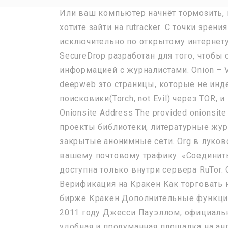
Или ваш компьютер начнёт тормозить, 
хотите зайти на rutracker. С точки зре
исключительно по открытому интернету,
SecureDrop разработан для того, чтоб
информацией с журналистами. Onion – V
deepweb это страницы, которые не инд
поисковики(Torch, not Evil) через TOR, и
Onionsite Address The provided onionsit
проекты библиотеки, литературные жур
закрытые анонимные сети. Org в луково
вашему почтовому трафику. «Соединить
доступна только внутри сервера RuTor. 
Верификация на Кракен Как торговать 
бирже Кракен Дополнительные функции 
2011 году Джесси Пауэллом, официально 
удобная и продуманная площадка на ан