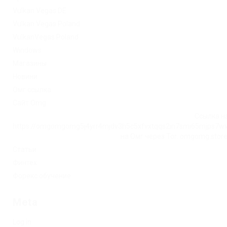
Vulkan Vegas DE
Vulkan Vegas Poland
VulkanVegas Poland
Windows
Магазины
Новини
Омг ссылка
Сайт Omg
Ссылка на
https://omgomgomg5j4yrr4mjdv3h5c5xfvxtqqs2in7smi65mjps7w
на Омг через Tor: omgomg.stor
Статьи
Финтех
Форекс обучение
Meta
Log in