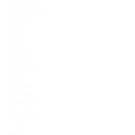
Mostbet India
Mostbet Kazahstan
Mostbet Poland
mostbet UZ
Mostbet Uzbekistan
News
Omg
Omg ссылка
PinUp AZ
PinUp Azerbaydjan
PinUp Brazil
PinUp Russian
PinUp Turkey
PL vulkan vegas
Sober living
Software development
Uncategorized
Updates