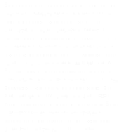
Сан-Франциско, публичное бета-тестирование
торговой площадки началось в мае 2013-го
года, а в сентябре биржа уже была открыта
для широкого круга трейдеров. Тейкер это
тот, кто берет ликвидность из стакана, то есть
его заявка исполняется по рыночной цене. Но
что такое реальный даркнет? Там может быть
троян который похитит все ваши данные. К
OTC сделкам в настоящий момент доступны
следующие валюты: Фиатные валюты Доллар
США (USD Евро (EUR Канадский доллар (CAD
Японская иена (JPY Британский фунт (GBP).
Переходим на официальный сайт биржи. Onion
– SleepWalker, автоматическая продажа
различных виртуальных товаров, обменник
(сомнительный ресурс, хотя кто знает).