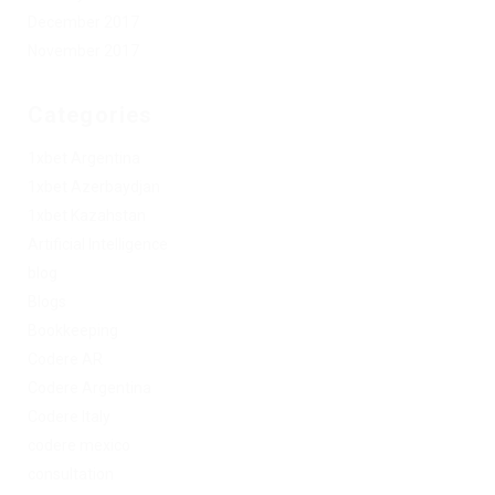
December 2017
November 2017
Categories
1xbet Argentina
1xbet Azerbaydjan
1xbet Kazahstan
Artificial Intelligence
blog
Blogs
Bookkeeping
Codere AR
Codere Argentina
Codere Italy
codere mexico
consultation