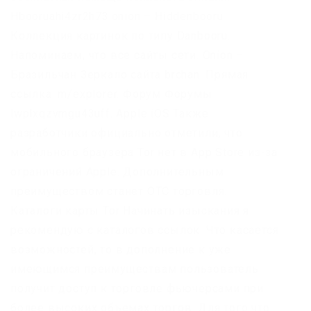
Hbooruahi4zr2h73.onion – Hiddenbooru
Коллекция картинок по типу Danbooru.
Напоминаем, что все сайты сети. Onion –
Бразильчан Зеркало сайта brchan. Прямая
ссылка: m/explorer. Форум Форумы
lwplxqzvmgu43uff. Apple iOS Также
разработчики официально отметили, что
мобильного браузера Tor нет в App Store из-за
ограничений Apple. Дополнительным
преимуществом станет OTC торговля.
Каталоги карты Tor Начинать изыскания я
рекомендую с каталогов ссылок. Что касается
возможностей, то в дополнение к уже
имеющимся преимуществам пользователь
получит доступ к торговле фьючерсами при
более высоких объемах торгов. Для того что