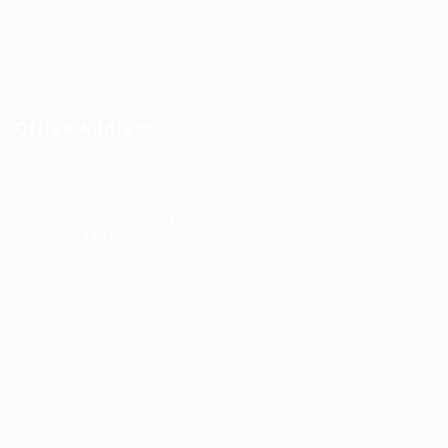
Job Packages
Jobs Listing
Jobs Style Grid
Office Address
Ziontech Consulting Services Inc
605 E Palace Parkway C3 Grand Prairie, Texas 75051
(800) 575-1491
hr@zionntech.com
Zoinntech © 2022, All Right Reserved.