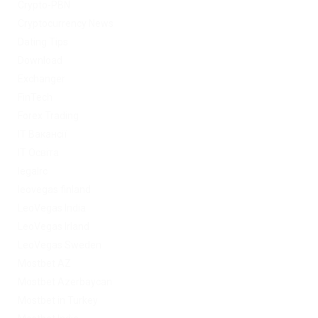
Crypto-PBN
Cryptocurrency News
Dating Tips
Download
Exchanger
FinTech
Forex Trading
IT Вакансії
IT Освіта
legalrc
leovegas finland
LeoVegas India
LeoVegas Irland
LeoVegas Sweden
Mostbet AZ
Mostbet Azerbaycan
Mostbet in Turkey