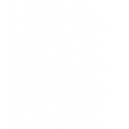
попасть в Даркнет вам всего лишь надо
скачать Tor браузер. И это не слишком
приятная новость, ведь каждый раз нужно
ждать, пока не откроется та или иная ссылка.
Просмотр. Официально компания была
открыта года в Сан-Франциско, публичное
бета-тестирование торговой площадки
началось в мае 2013-го года, а в сентябре
биржа уже была открыта для широкого круга
трейдеров. Тейкер это тот, кто берет
ликвидность из стакана, то есть его заявка
исполняется по рыночной цене. Но что такое
реальный даркнет? Там может быть троян
который похитит все ваши данные. К OTC
сделкам в настоящий момент доступны
следующие валюты: Фиатные валюты Доллар