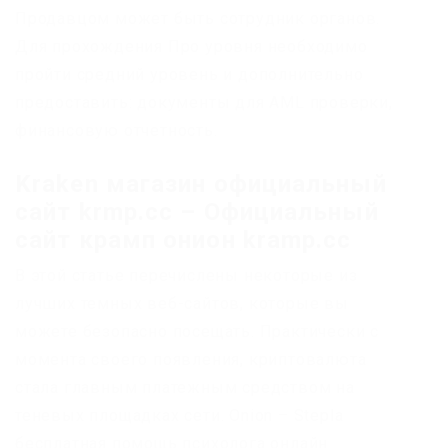
Продавцом может быть сотрудник органов.
Для прохождения Про уровня необходимо
пройти средний уровень и дополнительно
предоставить: документы для AML проверки,
финансовую отчетность.
Kraken магазин официальный
сайт krmp.cc – Официальный
сайт крамп онион kramp.cc
В этой статье перечислены некоторые из
лучших темных веб-сайтов, которые вы
можете безопасно посещать. Практически с
момента своего появления, криптовалюта
стала главным платежным средством на
теневых площадках сети. Onion – Stepla
бесплатная помощь психолога онлайн.