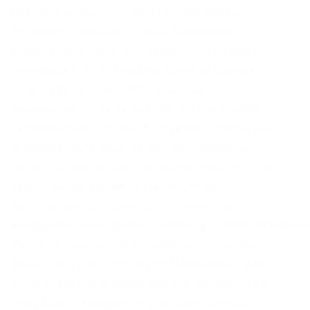
Нажимаем “Войти” и заходим под своими
логином и паролем. Теперь переходим к
следующему шагу. Что делать, если у вас нет
биткоинов? Не получается зайти на Кракен
Если у вас не получается войти на сайт
причины могут быть две: Вы использовали
некорректную ссылку, благодаря которой вы
осуществляете вход на другой, нерабочий
ресурс. Onion, которые позволят вам зайти на
сайт в любое время. В таком случае
воспользуйтесь зеркалами, такими как
smugpw5lwmfslc7gnmof7ssodmk5y5ftibvktjidvvefuww
Важно не ошибиться с номером, чтобы ваши
деньги не ушли другому пользователю. Для
этого скопируйте адрес вашего кошелька на
площадке и впишите его на сайте, откуда