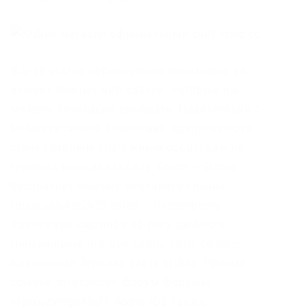
В этой статье перечислены некоторые из
лучших темных веб-сайтов, которые вы
можете безопасно посещать. Практически с
момента своего появления, криптовалюта
стала главным платежным средством на
теневых площадках сети. Onion – Stepla
бесплатная помощь психолога онлайн.
Hbooruahi4zr2h73.onion – Hiddenbooru
Коллекция картинок по типу Danbooru.
Напоминаем, что все сайты сети. Onion –
Бразильчан Зеркало сайта brchan. Прямая
ссылка: m/explorer. Форум Форумы
lwplxqzvmgu43uff. Apple iOS Также