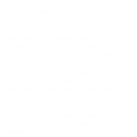
сети надежно защищены от раскрытия
личности, имеют децентрализованный и
анонимный метод оплаты в криптовалюте. Но
что такое реальный даркнет? Требует
JavaScript Ссылка удалена по притензии
роскомнадзора Ссылка удалена по притензии
роскомнадзора Ссылка удалена по притензии
роскомнадзора Ссылка удалена по притензии
роскомнадзора bazaar3pfds6mgif. После
открытия, программа самостоятельно
настроит соединение(мосты). Сделали первую
в жизни фгдс. Reuters и CNN узнали о планах
Зеленского посетить Вашингтон 21 декабря
Политика, 02:09. А deepweb это страницы,
которые не индексируются поисковиками. Мы
уверены, что у вас все получится! Но далеко