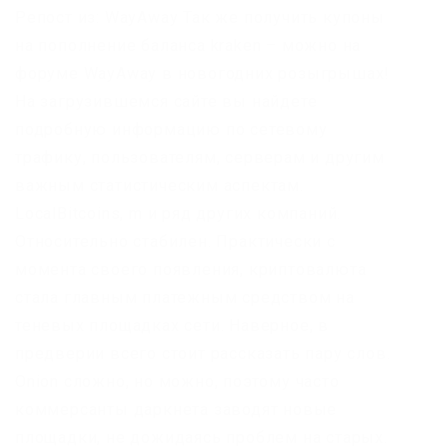
Репост из: WayAway Так же получить купоны
на пополнение баланса kraken – можно на
форуме WayAway в новогодних розыгрышах!
На загрузившемся сайте вы найдете
подробную информацию по сетевому
трафику, пользователям, серверам и другим
важным статистическим аспектам.
LocalBitcoins, m и ряд других компаний.
Относительно стабилен. Практически с
момента своего появления, криптовалюта
стала главным платежным средством на
теневых площадках сети. Наверное, в
предверии всего стоит рассказать пару слов.
Onion сложно, но можно, поэтому часто
коммерсанты даркнета заводят новые
площадки, не дожидаясь проблем на старых.