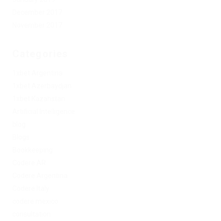
December 2017
November 2017
Categories
1xbet Argentina
1xbet Azerbaydjan
1xbet Kazahstan
Artificial Intelligence
blog
Blogs
Bookkeeping
Codere AR
Codere Argentina
Codere Italy
codere mexico
consultation