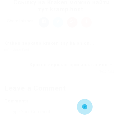
Ссылку на
Kraken
можно найти
тут
kramp.host
Share this post
Kraken зеркало kraken ssylka onion...
Previous Post
Кракен зеркало оригинал анион –...
Next Post
Leave a Comment
Comments