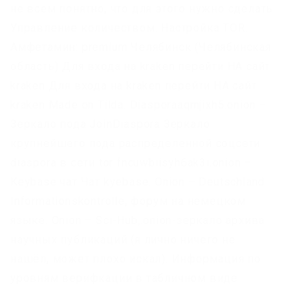
не всем понятно, что для этого нужно сделать.
Управление количеством. Настройка TOR.
Амфетамин: premium Челябинск (Челябинская
область) Для входа на kraken перейти НА сайт
kraken Для входа на kraken перейти НА сайт
kraken Made on Tilda. Diasporaaqmjixh5.onion –
Зеркало пода JoinDiaspora Зеркало
крупнейшего пода распределенной соцсети
diaspora в сети tor fncuwbiisyh6ak3i.onion –
Keybase чат Чат kyebase. Onion – Deutschland
Informationskontrolle, форум на немецком
языке. Onion – Sci-Hub,.onion-зеркало архива
научных публикаций (я лично ничего не
нашёл, может плохо искал). Информация по
уровням верифкации в табличном виде.