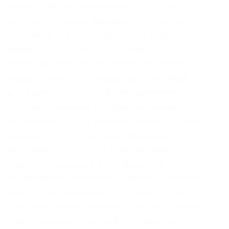
monero. Процесс работы сети Tor: После
запуска программа формирует сеть из трех
случайных нод, по которым идет трафик.
Верификация висит второй месяц. В случае
обмана вы никогда не найдете мошенника.
Hidden Answers Это версия Quora или Reddi
для даркнета. Onion – OutLaw зарубежная
торговая площадка, есть multisig, миксер для
btc, pgp-login и тд, давненько видел её, значит
уже достаточно старенькая площадка. На
просторах сети оригинальная размещаются
материалы, которые могут быть полезными,
но защищены авторскими правами, а поэтому
недоступны рядовому пользователю. Вместе
с тем необходимо понимать, что она не может
гарантировать чистоту работы обменных