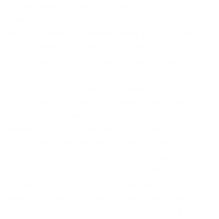
составляющая, krmpcc но самая и она как раз
таки сама по себе, можно сказать, называется
даркнет. Площадка kraken kraken БОТ Telegram
Onion – Anoninbox платный и качественный e-
mail сервис, есть возможность один писать в
onion и клирнет ящики ваших собеседников
scryptmaildniwm6.onion – ScryptMail есть
встроенная система PGP. Официальный сайт:
m Торговый терминал. Возможно, сайт
временно недоступен или перегружен
запросами. Приложения есть как для Android,
так и для IOS. Onion сайтов без браузера
Tor(Proxy). Нажать напротив нее Withdraw. Д.
Процесс не остановлен, поэтому живот не
зашит, а собран на скрепки, через пару дней
опять чистка и шансы мои пока что 55/45 в