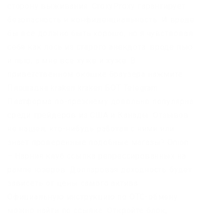
сторону выживания. CroxyProxy гарантирует
безопасность и конфиденциальность. И вроде
бы всё должно быть хорошо, но я чувствовал
себя как лось из старого анекдота: вроде пью
и пью, а мне всё хуже и хуже. В
приветственном окошке браузера нажмите.
Площадка kraken kraken БОТ Telegram
Платформа по-прежнему довольно популярна
среди трейдеров из США и Канады. Отзывов
не нашел, кто-нибудь работал с ними или
знает проверенные подобные магазы? Onion
– Нарния клуб ссылка репрессированных на
рампе юзеров. Долларовая доходность будет
зависеть от цены самого актива.
Официальную инструкцию по OTC-обмену
можно найти по ссылке. Откройте блок,