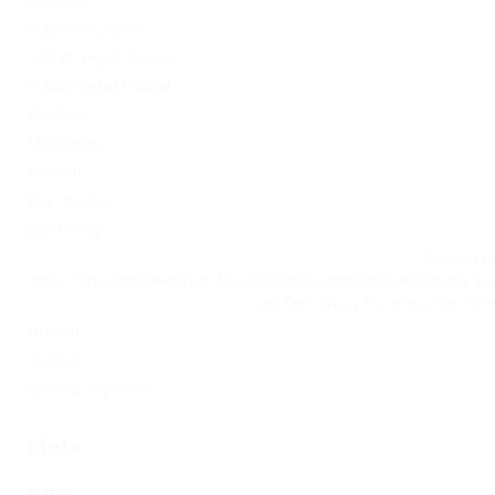
Vulkan Vegas DE
Vulkan Vegas Poland
VulkanVegas Poland
Windows
Магазины
Новини
Омг ссылка
Сайт Omg
Ссылка на
https://omgomgomg5j4yrr4mjdv3h5c5xfvxtqqs2in7smi65mjps7w
на Омг через Tor: omgomg.stor
Статьи
Финтех
Форекс обучение
Meta
Log in