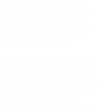
Informationskontrolle, форум на немецком
языке. Onion – Sci-Hub,.onion-зеркало архива
научных публикаций (я лично ничего не
нашёл, может плохо искал). Информация по
уровням верифкации в табличном виде.
Возможность создать сайт с уникальным
дизайном без навыков программирования
Интеграция за 30 секунд с Битрикс24 запись
заявок в инфоблок Битрикса 33 вида блоков
3 вида меню. На отделении только сестры, да
братец мой – привёз зарядку и наушники.
Отказалась от всеми используемого
отслеживаемого bitcoin и заменила его на