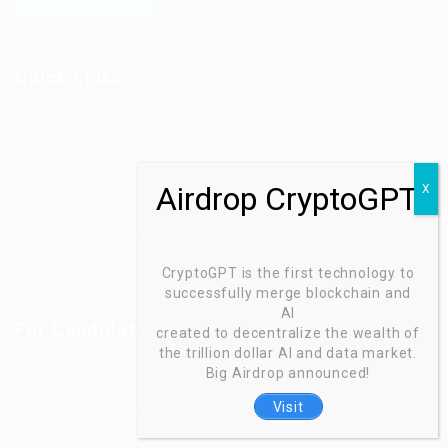
Quick Links
Job Packages
Jobs
Post New Job
Jobs Style Grid
Employer Listing
Industries
CryptoGPT is the first technology to
successfully merge blockchain and
AI
For Candidates
created to decentralize the wealth of
the trillion dollar AI and data market.
Big Airdrop announced!
Post New Job
Employer Listing
Visit
Industries