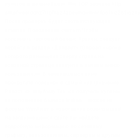
пунктов в дальнейшем. Win TOR зеркало http
shkafweetddhz7ttgfh6z4zdeumdwmwr4p6fniz253i6znv
После проверки будет соответствующая
отметка: Пополнение счёта m Чтобы
пополнить торговый баланс Кракен, следует
перейти в раздел «Депозит» (Deposit кнопка
которого размещена сверху справа на
основной странице аккаунта в личном меню
пользователя. В появившемся окне
прокрутите ползунок в самый низ (значение.
Репост из: WayAway Так же получить купоны
на пополнение баланса kraken – можно на
форуме WayAway в новогодних розыгрышах!
На загрузившемся сайте вы найдете
подробную информацию по сетевому
трафику, пользователям, серверам и другим