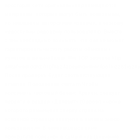
просторах сети оригинальная размещаются
материалы, которые могут быть полезными,
но защищены авторскими правами, а поэтому
недоступны рядовому пользователю. Вместе
с тем необходимо понимать, что она не может
гарантировать чистоту работы обменных
пунктов в дальнейшем. Win TOR зеркало http
shkafweetddhz7ttgfh6z4zdeumdwmwr4p6fniz253i6znv
После проверки будет соответствующая
отметка: Пополнение счёта m Чтобы
пополнить торговый баланс Кракен, следует
перейти в раздел «Депозит» (Deposit кнопка
которого размещена сверху справа на
основной странице аккаунта в личном меню
пользователя. В появившемся окне
прокрутите ползунок в самый низ (значение.