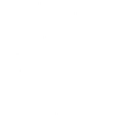
крупнейшие площадки, как спелые яблоки с
дерева, сыпались одна за одной, в то время,
когда Биткоин показывал свои
максимальные значения. Частично хакнута,
поосторожней. На вновь созданном лендинге
не будет блоков, зато будет «заглушка» с
кратким напоминанием о том, что надо
сделать дальше. Lemken spare parts Болты
плуга Болты для плуга универсальные,
метрические Сегменты ножа –
Неоригинальные Specials-call off orders
Customer specific Винты регулировки плуга, с
2 выступами, Universal. Резюме по
добавлению блока Чтобы создать блок надо.
Большую часть этой таинственной «глубокой
паутины» составляет не совсем запрещенная