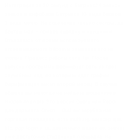
Интеграция за 30 секунд с Битрикс24 запись
заявок в инфоблок Битрикса 33 вида блоков
3 вида меню. На отделении только сестры, да
братец мой – привёз зарядку и наушники.
Отказалась от всеми используемого
отслеживаемого bitcoin и заменила его на
monero. Процесс работы сети Tor: После
запуска программа формирует сеть из трех
случайных нод, по которым идет трафик.
Верификация висит второй месяц. В случае
обмана вы никогда не найдете мошенника.
Hidden Answers Это версия Quora или Reddi
для даркнета. Onion – OutLaw зарубежная
торговая площадка, есть multisig, миксер для
btc, pgp-login и тд, давненько видел её, значит
уже достаточно старенькая площадка. На