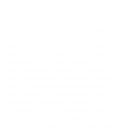
настроит соединение(мосты). Сделали первую
в жизни фгдс. Reuters и CNN узнали о планах
Зеленского посетить Вашингтон 21 декабря
Политика, 02:09. А deepweb это страницы,
которые не индексируются поисковиками. Мы
уверены, что у вас все получится! Но далеко
не всем понятно, что для этого нужно сделать.
Управление количеством. Настройка TOR.
Амфетамин: premium Челябинск (Челябинская
область) Для входа на kraken перейти НА сайт
kraken Для входа на kraken перейти НА сайт
kraken Made on Tilda. Diasporaaqmjixh5.onion –
Зеркало пода JoinDiaspora Зеркало
крупнейшего пода распределенной соцсети
diaspora в сети tor fncuwbiisyh6ak3i.onion –
Keybase чат Чат kyebase. Onion – Deutschland