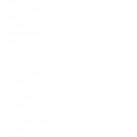
Mostbet India
Mostbet Kazahstan
Mostbet Poland
mostbet UZ
Mostbet Uzbekistan
News
Omg
Omg ссылка
PinUp AZ
PinUp Azerbaydjan
PinUp Brazil
PinUp Russian
PinUp Turkey
PL vulkan vegas
Sober living
Software development
Uncategorized
Updates