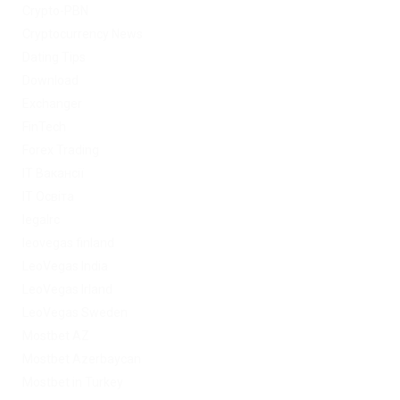
Crypto-PBN
Cryptocurrency News
Dating Tips
Download
Exchanger
FinTech
Forex Trading
IT Вакансії
IT Освіта
legalrc
leovegas finland
LeoVegas India
LeoVegas Irland
LeoVegas Sweden
Mostbet AZ
Mostbet Azerbaycan
Mostbet in Turkey