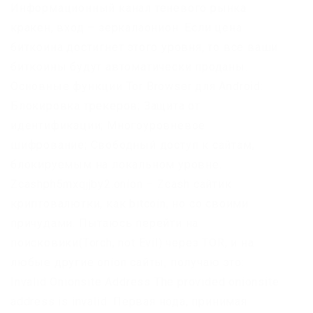
Информационный канал теневого рынка
кракен, вход – зеркалаонион. Если цена
биткоина достигнет этого уровня, то все ваши
биткоины будут автоматически проданы.
Основные функции Tor Browser для Android:
Блокировка трекеров; Защита от
идентификации; Многоуровневое
шифрование; Свободный доступ к сайтам,
блокируемым на локальном уровне.
Zcashph5mxqjjby2.onion – Zcash сайтик
криптовалютки, как bitcoin, но со своими
причудами. Пытаюсь перейти на
поисковики(Torch, not Evil) через TOR, и на
любые другие onion сайты, получаю это:
Invalid Onionsite Address The provided onionsite
address is invalid. Первая нода, принимая