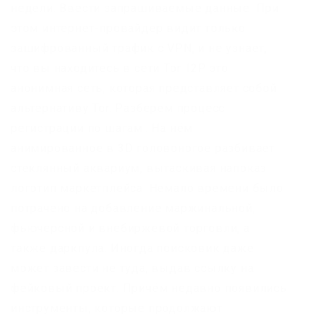
недели. Ввести запрашиваемые данные. При
этом интернет-провайдер видит только
зашифрованный трафик с VPN, и не узнает,
что вы находитесь в сети Tor. I2P это
анонимная сеть, которая представляет собой
альтернативу Tor. Разберем процесс
регистрации по шагам:. На нём
анимированное в 3D головоногое разбивает
стеклянный аквариум, вытаскивая напоказ
логотип маркетплейса. Немало времени было
потрачено на добавление маржинальной,
фьючерсной и внебиржевой торговли, а
также даркпула. Иногда поисковик даже
может завести не туда, выдав ссылку на
фейковый проект. Причём недавно появились
инструменты, которые продолжают