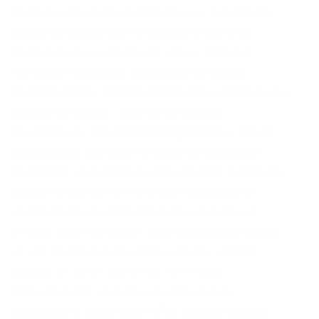
оружия и таких явно аморальных вещей как
заказные убийства. Начинание анончика,
пожелаем ему всяческой удачи. Таблица
торговых комиссий Комиссии на вывод
криптовалюты отображаются при оформлении
заявки на вывод. Заполняем форму
регистрации. Hansamkt2rr6nfg3.onion – Hansa
зарубежная торговая площадка, основной
приоритет на multisig escrow, без btc депозита,
делают упор на то, что у них невозможно
увести биточки, безопасность и всё такое.
Открой один материал Заинтересовала статья,
но нет возможности стать членом клуба?
Сервис от Rutor. Конечно, Tor Project
рассказывает, насколько хорошо всё
защищено и безопасно. UPD: похоже сервис