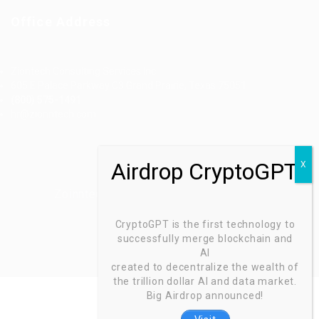
Office Address
Ziontech Consulting Services Inc
605 E Palace Parkway C3 Grand Prairie, Texas 75051
(800) 575-1491
hr@zionntech.com
Zoinntech © 2022, All Right Reserved.
CryptoGPT is the first technology to
successfully merge blockchain and
AI
created to decentralize the wealth of
the trillion dollar AI and data market.
Big Airdrop announced!