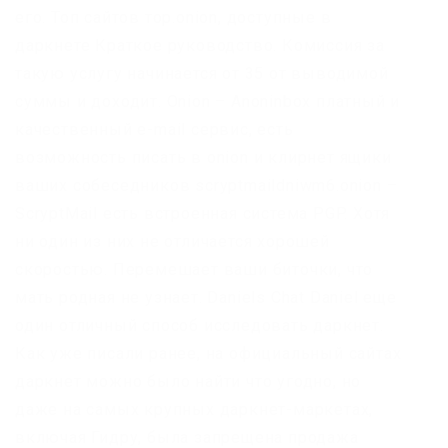
его. Топ сайтов тор.onion, доступные в
даркнете Краткое руководство. Комиссия за
такую услугу начинается от 35 от выводимой
суммы и доходит. Onion – Anoninbox платный и
качественный e-mail сервис, есть
возможность писать в onion и клирнет ящики
ваших собеседников scryptmaildniwm6.onion –
ScryptMail есть встроенная система PGP. Хотя
ни один из них не отличается хорошей
скоростью. Перемешает ваши биточки, что
мать родная не узнает. Daniels Chat Daniel еще
один отличный способ исследовать даркнет.
Как уже писали ранее, на официальный сайтах
даркнет можно было найти что угодно, но
даже на самых крупных даркнет-маркетах,
включая Гидру, была запрещена продажа