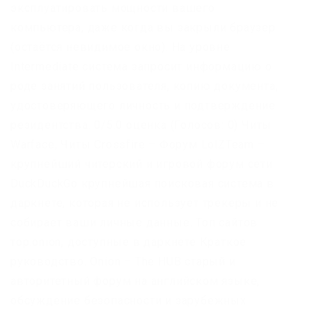
эксплуатировать мощности вашего
компьютера, даже когда вы закрыли браузер
(остаётся невидимое окно). На уровне
Intermediate система запросит информацию о
роде занятий пользователя, копию документа,
удостоверяющего личность и подтверждение
резидентства. 0/5.0 оценка (Голосов: 0) Читы
Warface, Читы Crossfire – Форум LolZTeam –
крупнейший читерский и игровой форум сети.
DuckDuckGo крупнейшая поисковая система в
даркнете, которая не использует трекеры и не
собирает ваши личные данные. Топ сайтов
тор.onion, доступные в даркнете Краткое
руководство. Onion – The HUB старый и
авторитетный форум на английском языке,
обсуждение безопасности и зарубежных