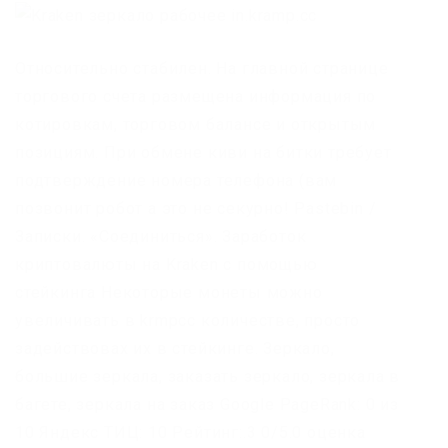
Относительно стабилен. На главной странице
торгового счета размещена информация по
котировкам, торговом балансе и открытым
позициям. При обмене киви на битки требует
подтверждение номера телефона (вам
позвонит робот а это не секурно! Pastebin /
Записки. «Соединиться». Заработок
криптовалюты на Kraken с помощью
стейкинга Некоторые монеты можно
увеличивать в krmpcc количестве, просто
задействовах их в стейкинге. Зеркало,
большие зеркала, заказать зеркало, зеркала в
багете, зеркала на заказ Google PageRank: 0 из
10 Яндекс ТИЦ: 10 Рейтинг:.3 0/5.0 оценка