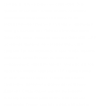
сайтов, а только скрытых сервисов. Этот
график позволяет лучше понять сезонное
изменение полулярности запросов по
определенной тематике. Рублей и тюремный
срок до восьми лет. Qubesos4rrrrz6n4.onion –
QubesOS,.onion-зеркало проекта QubesOS. ЦРУ
Основная причина, по которой ВМС США
создали Tor, заключалась в том, чтобы помочь
информаторам безопасно передавать
информацию через Интернет. Множество Тор-
проектов имеют зеркала в I2P. Приложение
должно выдать фразу: «секретный ключ
сохранен». Заполнить форму регистрации.
Даркнет. Следующим шагом выбираем
подтвержденные реквизиты для вывода,
заполняем сумму вывода и подтверждаем