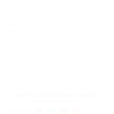
трафик, «снимает» с него верхний слой
шифрования. Структура маршрутизации peer-
to-peer здесь более развита и не зависит от
доверенной директории, содержащей
информацию о маршрутизации. Продавец
может получить о вас реальные данные и
шантажировать. Комиссия за такую услугу
начинается от 35 от выводимой суммы и
доходит. Поскольку узлы Tor поддерживаются
волонтёрами, но не все они играют по
правилам. К тому же не факт, что такие усилия
вообще будут успешными.
Ссылку на
Kraken
можно найти
тут
kramp.host
Share this post