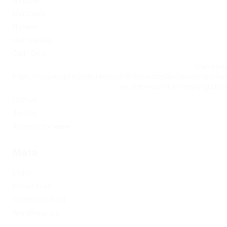
Windows
Магазины
Новини
Омг ссылка
Сайт Omg
Ссылка на
https://omgomgomg5j4yrr4mjdv3h5c5xfvxtqqs2in7smi65mjps7w
на Омг через Tor: omgomg.stor
Статьи
Финтех
Форекс обучение
Meta
Log in
Entries feed
Comments feed
WordPress.org