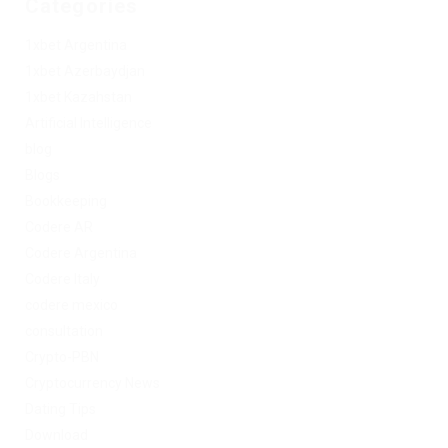
Categories
1xbet Argentina
1xbet Azerbaydjan
1xbet Kazahstan
Artificial Intelligence
blog
Blogs
Bookkeeping
Codere AR
Codere Argentina
Codere Italy
codere mexico
consultation
Crypto-PBN
Cryptocurrency News
Dating Tips
Download