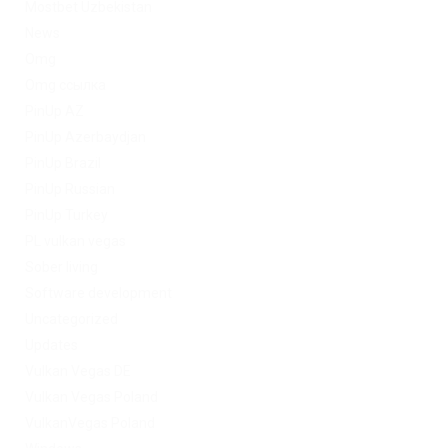
Mostbet Uzbekistan
News
Omg
Omg ссылка
PinUp AZ
PinUp Azerbaydjan
PinUp Brazil
PinUp Russian
PinUp Turkey
PL vulkan vegas
Sober living
Software development
Uncategorized
Updates
Vulkan Vegas DE
Vulkan Vegas Poland
VulkanVegas Poland