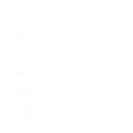
Exchanger
FinTech
Forex Trading
IT Вакансії
IT Освіта
legalrc
leovegas finland
LeoVegas India
LeoVegas Irland
LeoVegas Sweden
Mostbet AZ
Mostbet Azerbaycan
Mostbet in Turkey
Mostbet India
Mostbet Kazahstan
Mostbet Poland
mostbet UZ