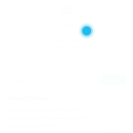
By
Feverty Media
January 30, 2022
366
0
0
Recent Posts
Не заходит на оф сайт крамп – KRAKEN.
Кракен онион сайт правильный – KRAKEN.
Кракен сеть тор – KRAKEN.