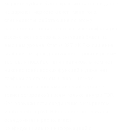
маркете hydra и будет практиковаться и далее
на даркнет-маркете kraken, мало того,
специалисты, работающие по этому
направлению остаются те же и квалификация
рассмотрения спорных ситуаций будет на
высшем уровне. Статья 327 УК РФ лишение
свободы на срок до двух лет. Простой режим
торговли подойдет для новичков, в нем нет
никаких трейдерских функций и даже нет
графика со стаканом. Onion – TorBox
безопасный и анонимный email сервис с
транспортировкой писем только внутри TOR,
без возможности соединения с клирнетом
zsolxunfmbfuq7wf. В большинстве случаев
осведомители располагают
конфиденциальной информацией о