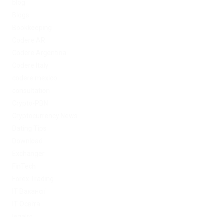
blog
Blogs
Bookkeeping
Codere AR
Codere Argentina
Codere Italy
codere mexico
consultation
Crypto-PBN
Cryptocurrency News
Dating Tips
Download
Exchanger
FinTech
Forex Trading
IT Вакансії
IT Освіта
legalrc