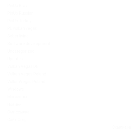
PinUp Brazil
PinUp Russian
PinUp Turkey
PL vulkan vegas
Sober living
Software development
Uncategorized
Updates
Vulkan Vegas DE
Vulkan Vegas Poland
VulkanVegas Poland
Windows
Магазины
Новини
Омг ссылка
Сайт Omg
Ссылка на