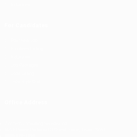
Industries
For Candidates
Post New Job
Employer Listing
Industries
Job Packages
Jobs Listing
Jobs Style Grid
Office Address
Ziontech Consulting Services Inc
605 E Palace Parkway C3 Grand Prairie, Texas 75051
(800) 575-1491