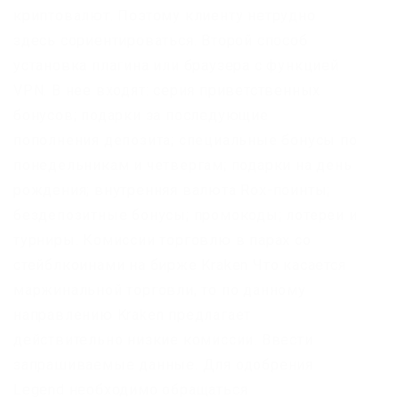
криптовалют. Поэтому клиенту нетрудно
здесь сориентироваться. Второй способ
установка плагина или браузера с функцией
VPN. В нее входят: серия приветственных
бонусов; подарки за последующие
пополнения депозита; специальные бонусы по
понедельникам и четвергам; подарки на день
рождения; внутренняя валюта Rox-поинты;
бездепозитные бонусы; промокоды; лотереи и
турниры. Комиссии торговлю в парах со
стейблкоинами на бирже Kraken Что касается
маржинальной торговли, то по данному
направлению Kraken предлагает
действительно низкие комиссии. Ввести
запрашиваемые данные. Для одобрения
Legend необходимо обращаться