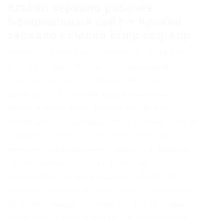
Kraken зеркало рабочее
официальный сайт – Кракен
зеркало ссылка krmp.ccgroup
вимость, связанную с сервером. Подделки
есть и у «Годнотабы так что будь внимателен.
Покупка Kraken OTC платформы Circle в
декабре 2019 открыла перед клиентами
биржи возможность совершать сделки с
более высокой ликвидностью и более узкими
спредами,. Onion – Dead Drop сервис для
передачи шифрованных сообщений. Браузер
Tor для Android работает по принципу так
называемой луковой маршрутизации. Это
означает, что вам не нужно будет открывать и
загружать каждую ссылку из списка, чтобы
убедиться, что она работает. Не используйте