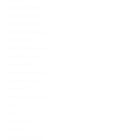
leovegas finland
LeoVegas India
LeoVegas Irland
LeoVegas Sweden
Mostbet AZ
Mostbet Azerbaycan
Mostbet in Turkey
Mostbet India
Mostbet Kazahstan
Mostbet Poland
mostbet UZ
Mostbet Uzbekistan
News
Omg
Omg ссылка
PinUp AZ
PinUp Azerbaydjan