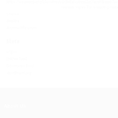
https://omgomgomg5j4yrr4mjdv3h5c5xfvxtqqs2in7smi65mjps7w
на Омг через Tor: omgomg.stor
Статьи
Финтех
Форекс обучение
Meta
Log in
Entries feed
Comments feed
WordPress.org
About Us