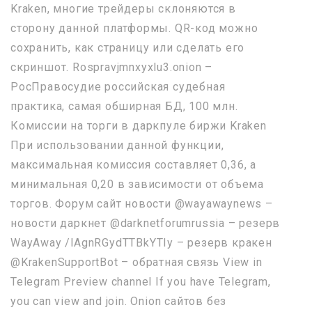
Kraken, многие трейдеры склоняются в
сторону данной платформы. QR-код можно
сохранить, как страницу или сделать его
скриншот. Rospravjmnxyxlu3.onion –
РосПравосудие российская судебная
практика, самая обширная БД, 100 млн.
Комиссии на торги в даркпуле биржи Kraken
При использовании данной функции,
максимальная комиссия составляет 0,36, а
минимальная 0,20 в зависимости от объема
торгов. Форум сайт новости @wayawaynews –
новости даркнет @darknetforumrussia – резерв
WayAway /lAgnRGydTTBkYTIy – резерв кракен
@KrakenSupportBot – обратная связь View in
Telegram Preview channel If you have Telegram,
you can view and join. Onion сайтов без