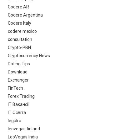
Codere AR
Codere Argentina
Codere Italy
codere mexico
consultation
Crypto-PBN
Cryptocurrency News
Dating Tips
Download
Exchanger
FinTech
Forex Trading
IT Вакансії
IT Освіта
legalrc
leovegas finland
LeoVegas India