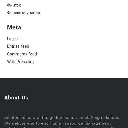
Финтех
Форекс обучение
Meta
Log in
Entries feed
Comments feed
WordPress.org
About Us
Ziontech is one of the global leaders in staffing solutions.
We deliver end to end human resource management