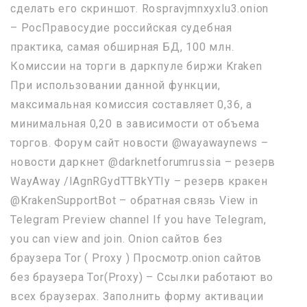
сделать его скриншот. Rospravjmnxyxlu3.onion
– РосПравосудие российская судебная
практика, самая обширная БД, 100 млн.
Комиссии на торги в даркпуле биржи Kraken
При использовании данной функции,
максимальная комиссия составляет 0,36, а
минимальная 0,20 в зависимости от объема
торгов. Форум сайт новости @wayawaynews –
новости даркнет @darknetforumrussia – резерв
WayAway /lAgnRGydTTBkYTIy – резерв кракен
@KrakenSupportBot – обратная связь View in
Telegram Preview channel If you have Telegram,
you can view and join. Onion сайтов без
браузера Tor ( Proxy ) Просмотр.onion сайтов
без браузера Tor(Proxy) – Ссылки работают во
всех браузерах. Заполнить форму активации