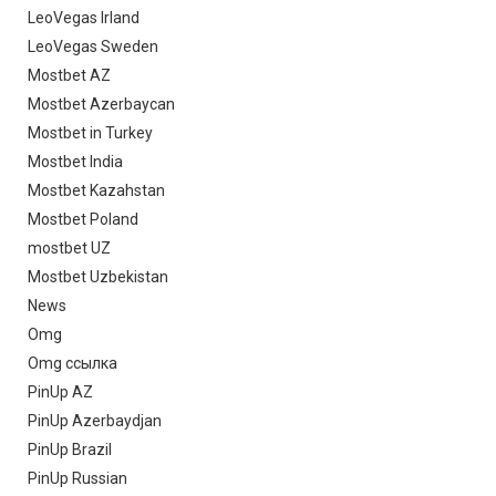
LeoVegas Irland
LeoVegas Sweden
Mostbet AZ
Mostbet Azerbaycan
Mostbet in Turkey
Mostbet India
Mostbet Kazahstan
Mostbet Poland
mostbet UZ
Mostbet Uzbekistan
News
Omg
Omg ссылка
PinUp AZ
PinUp Azerbaydjan
PinUp Brazil
PinUp Russian