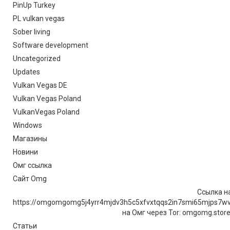
PinUp Turkey
PL vulkan vegas
Sober living
Software development
Uncategorized
Updates
Vulkan Vegas DE
Vulkan Vegas Poland
VulkanVegas Poland
Windows
Магазины
Новини
Омг ссылка
Сайт Omg
Ссылка на
https://omgomgomg5j4yrr4mjdv3h5c5xfvxtqqs2in7smi65mjps7w
на Омг через Tor: omgomg.stor
Статьи