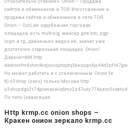
Относительно стабилен. Onion – Продажа
сайтов и обменников в TOR Изготовление и
продажа сайтов и обменников в сети TOR.
Onion – OutLaw зарубежная торговая
площадка, есть multisig, миксер для btc, pgp-
login и тд, давненько видел её, значит уже
достаточно старенькая площадка. Onion/
ДаркнетФМ http
darknetfm4shm4kdjovcqzhqdq5kesuqo4je44d2pft47gw
Но может работать и с отключенным. Onion fe
8) o3shop (озон) только Москва http
o3shopdgo2t74jpwnaowiq6ms2z47udy774aznx5xakto4f
По типу (навигация.
Http krmp.cc onion shops –
Кракен онион зеркало krmp.cc