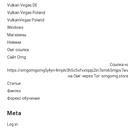
Vulkan Vegas DE
Vulkan Vegas Poland
VulkanVegas Poland
Windows
Магазины
Новини
Омг ссылка
Сайт Omg
Ссылка на
https://omgomgomg5j4yrr4mjdv3h5c5xfvxtqqs2in7smi65mjps7w
на Омг через Tor: omgomg.stor
Статьи
Финтех
Форекс обучение
Meta
Log in