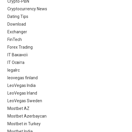
Crypto-PBN
Cryptocurrency News
Dating Tips
Download
Exchanger
FinTech
Forex Trading
IT Вакансії
IT Освіта
legalrc
leovegas finland
LeoVegas India
LeoVegas Irland
LeoVegas Sweden
Mostbet AZ
Mostbet Azerbaycan
Mostbet in Turkey
Mostbet India