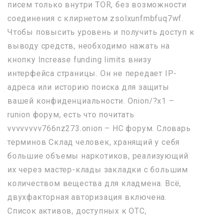
писем только внутри TOR, без возможности
соединения с клирнетом zsolxunfmbfuq7wf.
Чтобы повысить уровень и получить доступ к
выводу средств, необходимо нажать на
кнопку Increase funding limits внизу
интерфейса страницы. Он не передает IP-
адреса или историю поиска для защиты
вашей конфиденциальности. Onion/?x1 –
runion форум, есть что почитать
vvvvvvvv766nz273.onion – НС форум. Словарь
терминов Склад человек, хранящий у себя
большие объемы наркотиков, реализующий
их через мастер-клады закладки с большим
количеством вещества для кладмена. Всё,
двухфакторная авторизация включена.
Список активов, доступных к OTC,