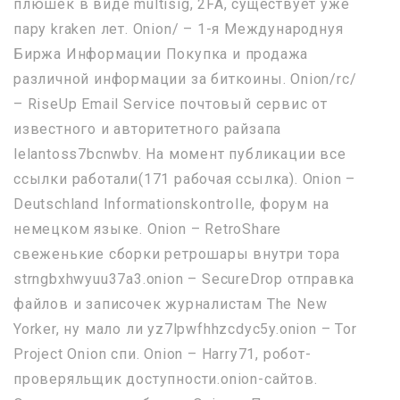
плюшек в виде multisig, 2FA, существует уже
пару kraken лет. Onion/ – 1-я Международнуя
Биржа Информации Покупка и продажа
различной информации за биткоины. Onion/rc/
– RiseUp Email Service почтовый сервис от
известного и авторитетного райзапа
lelantoss7bcnwbv. На момент публикации все
ссылки работали(171 рабочая ссылка). Onion –
Deutschland Informationskontrolle, форум на
немецком языке. Onion – RetroShare
свеженькие сборки ретрошары внутри тора
strngbxhwyuu37a3.onion – SecureDrop отправка
файлов и записочек журналистам The New
Yorker, ну мало ли yz7lpwfhhzcdyc5y.onion – Tor
Project Onion спи. Onion – Harry71, робот-
проверяльщик доступности.onion-сайтов.