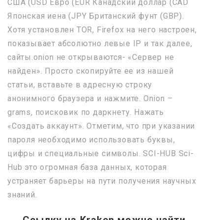
США (USD Евро (EUR Канадский доллар (CAD
Японская иена (JPY Британский фунт (GBP).
Хотя установлен TOR, Firefox на него настроен,
показывает абсолютно левые IP и так далее,
сайты.onion не открываются- «Сервер не
найден». Просто скопируйте ее из нашей
статьи, вставьте в адресную строку
анонимного браузера и нажмите. Onion –
grams, поисковик по даркнету. Нажать
«Создать аккаунт». Отметим, что при указании
пароля необходимо использовать буквы,
цифры и специальные символы. SCI-HUB Sci-
Hub это огромная база данных, которая
устраняет барьеры на пути получения научных
знаний.
Ссылку на
Kraken
можно найти