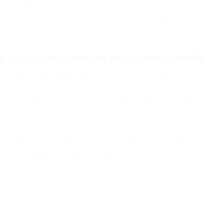
ля серфинга по DarkNet.
льный VPN и только потом суйтесь в даркнет. Может
мотрите что-то другое из рейтинга VPN-ок.
ля русскоязычных пользователей:
 Анонимный форум: Bitcoin, Tor, свободный рынок;
 биткоин миксер, можно смешивать BTC, ETH, LTC.
нтальная покупка и продажа bitcoin (с интеграцией Qiw
ждений и принимает оплату с терминалов. Хорошая он
сы в режиме онлайн. Онлайн обсуждение;
иткоин тотализатор;
b, просмотр скрытых onion-сайтов без Tor;