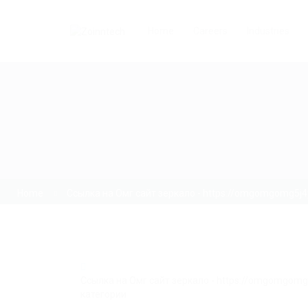
Home
Careers
Industries
Home
Ссылка на Омг сайт зеркало - https://omgomgomg5j
Ссылка на Омг сайт зеркало - https://omgomgom
категории