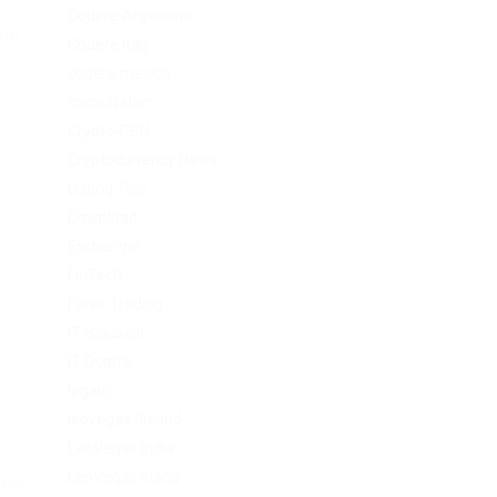
Codere Argentina
кое
Codere Italy
codere mexico
consultation
Crypto-PBN
Cryptocurrency News
Dating Tips
Download
Exchanger
FinTech
о
Forex Trading
IT Вакансії
IT Освіта
legalrc
leovegas finland
LeoVegas India
LeoVegas Irland
ина