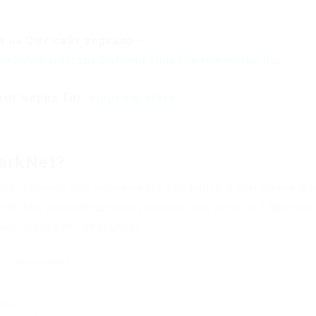
 на Омг сайт зеркало –
dv3h5c5xfvxtqqs2in7smi65mjps7wvkmqmtqd.biz
Омг через Tor:
omgomg.store
arkNet?
едостаточно для анонимного серфинга, а тем более дл
нете. Мы рекомендуем использовать луковый браузер
лей подходит CyberGhost:
 подключения);
бор;