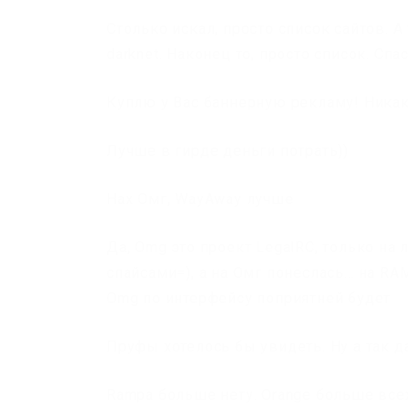
Столько искал, просто список сайтов. А
darknet. Наконец то, просто список. Сп
Куплю у Вас баннерную рекламу! Никак 
Лучше в гирде деньги потрать))
Нах Омг, WayAway лучше
Да, Omg это проект LegalRC, только на 
спайсами=), а на Омг понеслась… на R
Omg по интерфейсу поприятней будет
Пруфы хотелось бы увидеть. Ну а так 
Rampа больше нету. Orange больше все