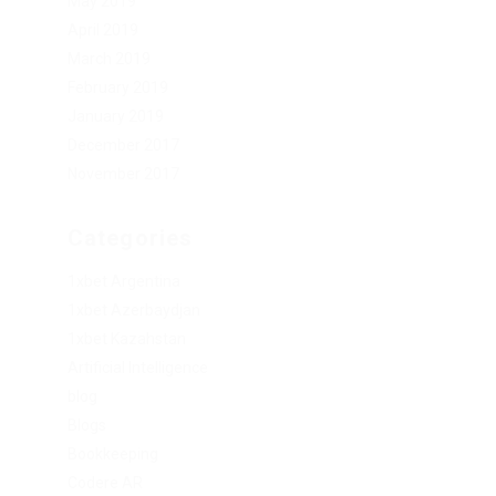
May 2019
April 2019
March 2019
February 2019
January 2019
December 2017
November 2017
Categories
1xbet Argentina
1xbet Azerbaydjan
1xbet Kazahstan
Artificial Intelligence
blog
Blogs
Bookkeeping
Codere AR