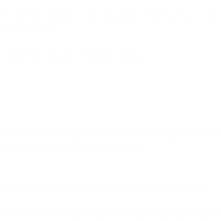
 то куда не зайдешь, там начинают лечить мол, что та
асибо огромное
связаться не могу. Пишите на почту
легале по началу судя по названию и торговали тольк
AMP конечно старейший стор, ИМХО
да у Омг юзабилити получше и интерфейс приятный
х выебывался и проеб Ramp. AlphaBay прикрыли, адм