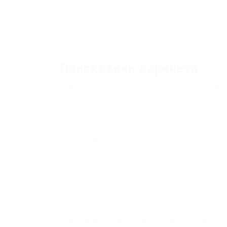
http://rutorc6mqdinc4cz.onion — RuTor.o
http://flibustahezeous3.onion — это зн
Поисковики даркнета:
http://hss3uro2hsxfogfq.onion — поискови
http://xmh57jrzrnw6insl.onion/ — поисков
http://gjobqjj7wyczbqie.onion/ — поисков
http://msydqstlz2kzerdg.onion — поисков
https://3g2upl4pq6kufc4m.onion/ — поис
http://grams7enufi7jmdl.onion/ — поиско