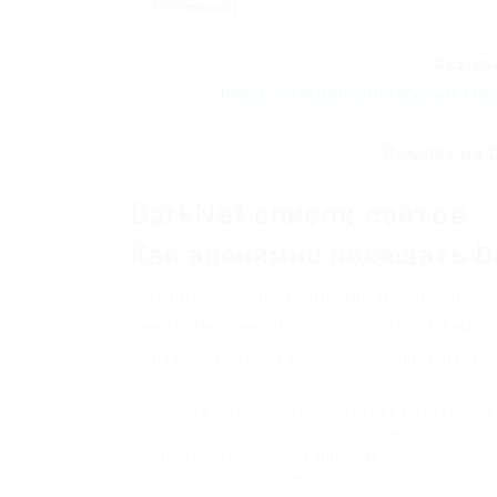
0 Comments
Ссылка
https://omgomgomg5j4yrr4mj
Ссылка на 
DarkNet список сайтов
Как анонимно посещать D
Помните, что браузера Tor абсолютно н
каких-либо активных действий в дарк
связке с VPN. Лучше всего для этих це
не сохраняет никаких логов (даже метаданные
не допускает утечки IP, DNS или WebRTC;
лучшее шифрование данных AES-256;
высокая скорость работы и куча локаций на вы