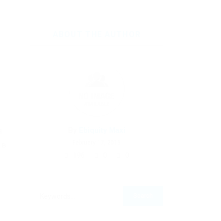
ABOUT THE AUTHOR
By
Ebiquity Maxi
я
February 17, 2019
 в
196
0
0