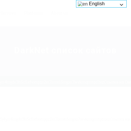
English
Services
Platforms
About us
DarkNet список сайтов
4yrr4mjdv3h5c5xfvxtqqs2in7smi65mjps7wvkmqmtqd.bizСсылка на Омг
g5j4yrr4mjdv3h5c5xfvxtqqs2in7smi65mjps7wvkmqmtqd.bizСсылка на