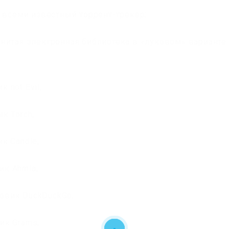
rg, всеми известный торрент-трекер;
аменитая электронная библиотека в «луковом» варианте.
к not Evil;
ик Torch;
ик Candle;
ик Ahmia;
ковик DuckDuckGo;
вик Grams;