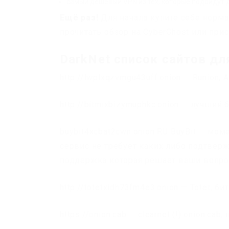
самый дешевый VPN из тех, которые подойдут д
Ещё раз!
Для начала купите себе норма
прочитать обзор на CyberGhost или прис
DarkNet список сайтов д
http://lwplxqzvmgu43uff.onion — Runion,
http://bitmixbizymuphkc.onion — лучший
buybit4xcbat2cwn.onion RU BuyBit — моме
сервис не требует каких либо подтвер
поддержка которая решает ваши вопро
http://totetxidh73fm4e3.onion — Totet, б
https://onion.cab — clearnet (!) onion.ca