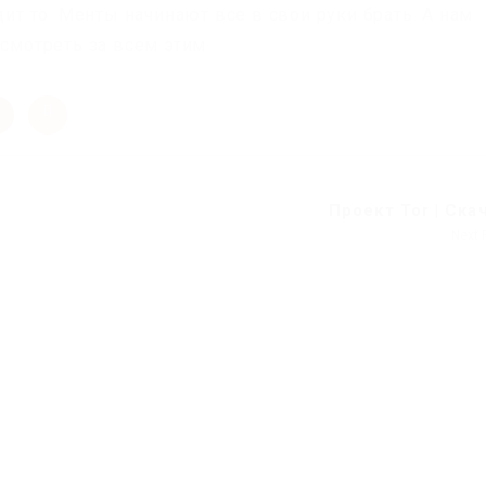
дит то. Менты начинают все в свои руки брать. А нам
 смотреть за всем этим
Проект Tor | Ска
Next 