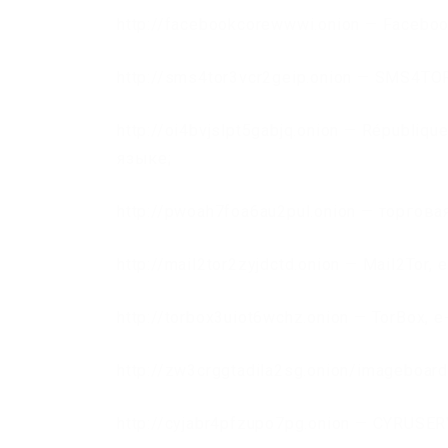
http://facebookcorewwwi.onion — Faceboo
http://sms4tor3vcr2geip.onion — SMS4
http://oi4bvjslpt5gabjq.onion — Républi
языке;
http://pwoah7foa6au2pul.onion — торгова
http://mail2tor2zyjdctd.onion — Mail2Tor, 
http://torbox3uiot6wchz.onion — TorBox, e
http://zw3crggtadila2sg.onion/imageboard
http://cyjabr4pfzupo7pg.onion — CYRUSER