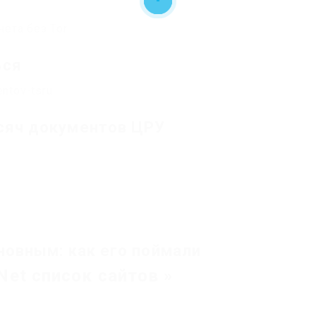
ета без Tor.
ься
ысяч документов ЦРУ
иновным: как его поймали
Net список сайтов »