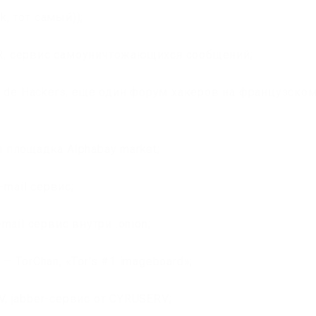
k, тот самый));
TOR, сервис самоуничтожающихся сообщений;
que de Hackers, еще один форум хакеров на французско
я площадка Alphabay market;
e-mail сервис;
-mail сервис внутри .onion;
 — TorChan, «Tor’s #1 imageboard»;
V, jabber-сервис от CYRUSERV;