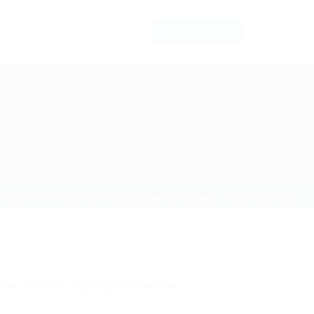
0
Register
Sign In
POST NEW JOB
 через Tor: omgomg.storeНазвание категории
Current Page
 Омг через Tor: omgomg.storeНазвание