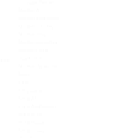
LeoVegas Sweden
Mostbet AZ
Mostbet Azerbaycan
Mostbet in Turkey
Mostbet India
Mostbet Kazahstan
Mostbet Poland
mostbet UZ
чать
Mostbet Uzbekistan
Post
News
Omg
Omg ссылка
PinUp AZ
PinUp Azerbaydjan
PinUp Brazil
PinUp Russian
PinUp Turkey