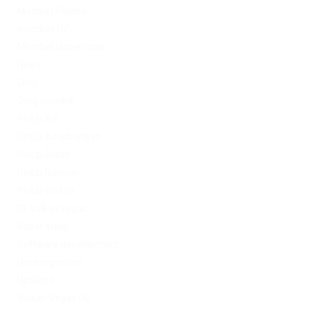
Mostbet Poland
mostbet UZ
Mostbet Uzbekistan
News
Omg
Omg ссылка
PinUp AZ
PinUp Azerbaydjan
PinUp Brazil
PinUp Russian
PinUp Turkey
PL vulkan vegas
Sober living
Software development
Uncategorized
Updates
Vulkan Vegas DE