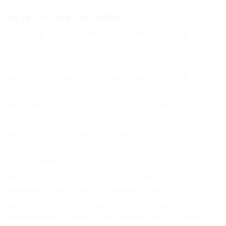
Aplicaciones móviles
Maneja colores verdes y blancos que huyen de la
monotonía de muchas páginas de este tipo. Los
rankings de Legalbet son realizados de la forma
más honesta posible, por lo que indicamos “No
patrocinado” en aquellos casos donde las
posiciones están determinadas de la forma más
objetiva posible. Algunas quejas se han resuelto
en cuestión de días y otras han tardado unas
semanas. Depende del usuarioy de la validez de
los documentos enviados. Cada proceso y cuenta
es diferente, y por ello os recomendamos
exponer vuestra queja en Legalbet para que
podamos ayudaros y guiaros en el proceso.
Según parece, Codere está teniendo más volumen