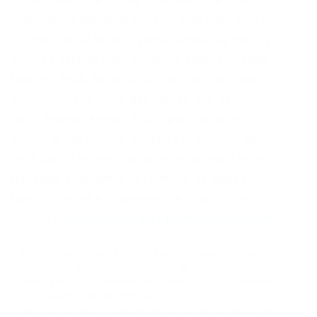
podrás divertirte desde cualquier lugar. Las
Tragaperras tienen un espacio para ellas solas
con más de 50 slots distintas operadas por los
mejores software del momento como Playtech,
NetEnt y MGA. No dejes de jugar en los temas
más divertidos como BerryBurst, Age of the
Gods, Batman Begins, Fruit Spin, Gladiator y
Secret of the Stones. Mientras el proceso de
verificación esté en curso, no es posible hacer
retiradas. El aumento del número de quejas
también se debe al aumento de usuarios de
Codere
Cómo ver un código promocional codere
.
Gamblermaster.com es un sitio web afiliados destinado
únicamente a mayores de edad (+18).
Ahora bien, profundicemos en el tema de hoy, hablemos
sobre la seguridad de este portal.
Da miedo porque se quedan con tus datos bancarios , fotos