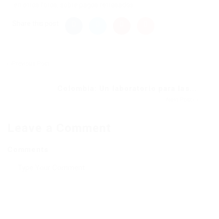
en otros foros, sobre pagos retrasados.
Share this post
Previous Post
Colombia: Un laboratorio para las...
Next Post
Leave a Comment
Comments