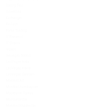
Dating Tips
Download
Exchanger
FinTech
Forex Trading
IT Вакансії
IT Освіта
legalrc
leovegas finland
LeoVegas India
LeoVegas Irland
LeoVegas Sweden
Mostbet AZ
Mostbet Azerbaycan
Mostbet in Turkey
Mostbet India
Mostbet Kazahstan