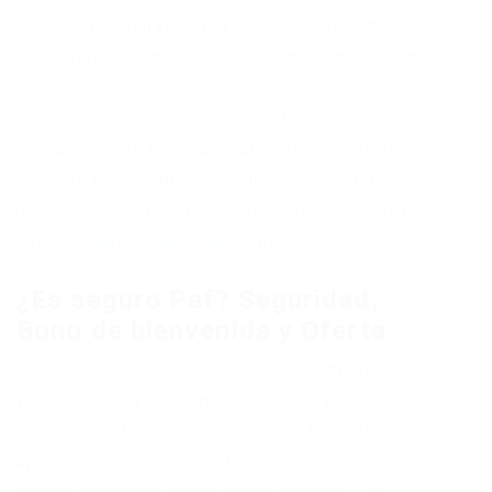
de edad pueden registrarse en Codere, ambos
requisitos son imprescindibles para crearse una
cuenta en cualquier casa de apuestas española.
Los directos es uno de los puntos más
destacados de la casa de apuestas. La oferta de
partidos es muy buena, y aunque les faltan
mercados, si que ofrecen un servicio de mucha
calidad
https://www.codere-mx.com/
.
¿Es seguro Paf? Seguridad,
Bono de bienvenida y Oferta
Incluso puedes probar la apk desde tu ordenador
ya que hay una versión de descarga para PC.
Conociendo todas las ventajas de tener la
aplicación de Codere en tu iPhone o Android