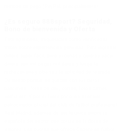
método de pago (PayPal, principalmente).
¿Es seguro 888sport? Seguridad,
Bono de bienvenida y Oferta
Esta opiniones, etiquetadas como verificadas,
tratan sobre experiencias genuinas. Para ingresar
dinero súper fácil, pero si ganas y quieres sacar
dinero son mil pegas mil datos y luego te
rechazan una y otra vez la solicitud de retirada.
Da miedo porque se quedan con tus datos
bancarios , fotos de dni , correo, fotos carnet,
selfis etc. Y por si fuera poco, es el actual
patrocinador oficial del club de fútbol profesional
Real Madrid; además de ser la única empresa
española del sector que cotiza en la Bolsa de
Valores. Las cuotas que ofrece Codere en fútbol