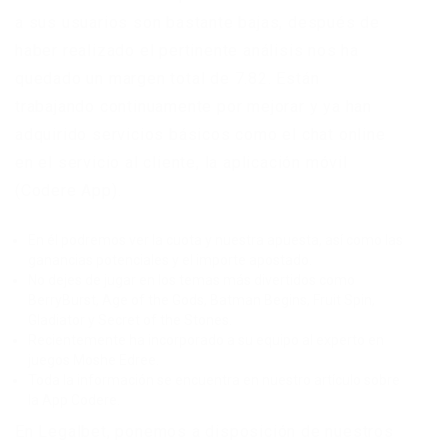
a sus usuarios son bastante bajas, después de
haber realizado el pertinente análisis nos ha
quedado un margen total de 7.82. Están
trabajando continuamente por mejorar y ya han
adquirido servicios básicos como el chat online
en el servicio al cliente, la aplicación móvil
(Codere App).
En él podremos ver la cuota y nuestra apuesta, así como las
ganancias potenciales y el importe apostado.
No dejes de jugar en los temas más divertidos como
BerryBurst, Age of the Gods, Batman Begins, Fruit Spin,
Gladiator y Secret of the Stones.
Recientemente ha incorporado a su equipo al experto en
juegos Moshe Edree.
Toda la información se encuentra en nuestro artículo sobre
la App Codere.
En Legalbet, ponemos a disposición de nuestros