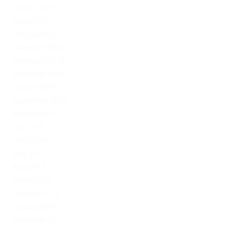
October 2021
August 2021
February 2021
November 2020
December 2019
November 2019
October 2019
September 2019
August 2019
July 2019
June 2019
May 2019
April 2019
March 2019
February 2019
January 2019
December 2017