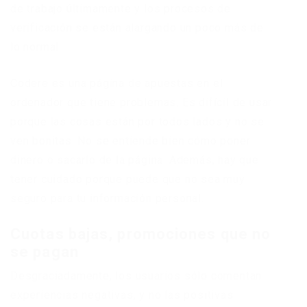
de trabajo últimamente y los procesos de
verificación se están alargando un poco más de
lo normal.
Codere es una página de apuestas en el
ordenador que tiene problemas. Es difícil de usar
porque las cosas están por todos lados y no se
ven bonitas. No se entiende bien cómo poner
dinero o sacarlo de la página. Además, hay que
tener cuidado porque puede que no sea muy
seguro para tu información personal.
Cuotas bajas, promociones que no
se pagan
Desgraciadamente, los usuarios sólo comentan
experiencias negativas, y no las positivas