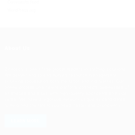
Comments feed
WordPress.org
About Us
Ziontech is one of the global leaders in staffing solutions.
We deliver end to end human resource management
solutions focused on both the labor and job market. Our
online professional talent platform connects businesses of
all shapes and sizes with high-quality applicants and vice
versa. We have a vigorous network of quality candidates
to help find the talent you need, faster and proficiently.
LEARN MORE