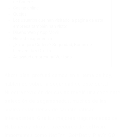
de Codere
Casino online
Quejas
Los usuarios que han visitado la página de esta
empresa también han visto:
Diseño Web y App Móvil
Nefasta experiencia
¿Es seguro Codere? Seguridad, Bonos de
bienvenida y Oferta
Actividad empresarialVer todo
Ahora bien, profundicemos en el tema de hoy,
hablemos sobre la seguridad de este portal.
Nuestra revisión del casino reveló una excelente
selección de tragamonedas, muchas de las
cuales están llenas de características
interesantes. Gira las mejores tragamonedas de
Habanero y otros proveedores de software
importantes como NetEnt, iSoftBet y Play’n GO.