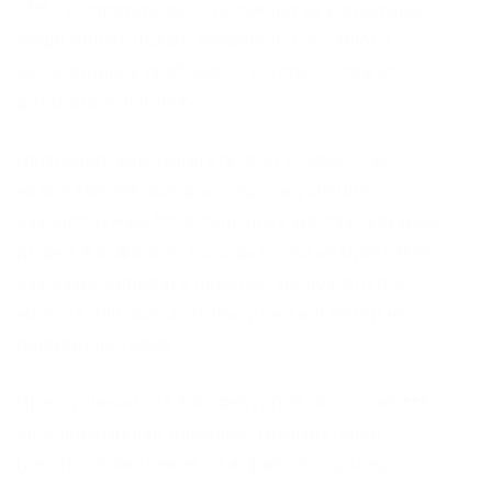
«***» и спрятать ее — целая наука и опытные
люди пишут целые учебники. Есть много
неочевидных проблем, о которых сложно
догадаться новичку.
Например, как защититься от «чаек»? Так
называют ***, которые ищут и успешно
находят чужие *** в типичных местах (клумбы,
дырки в асфальте, козырьки подьездов). Или
как замаскировать пакетик-зиплок внутри
желудя или ореха, чтобы дождь и ветер не
повредили товар?
Преступникам из Tor требуются не только ***,
но и приемщики посылок, трафаретчики
(делать объявления на асфальте), гроверы