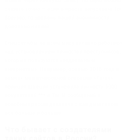
модем через «левую» симку. Но одно можно
сказать точно — если в просто запускаете Tor
браузер, то уровень вашей анонимности
довольно низкий.
Спецслужбы по всем миру активно работают
над установлением личностей преступников,
которые пользуются «подпольным
интернетом». Например, осенью 2016 года в
рамках международной операции «Титан»
полиция Швеции установила личности 3000
покупателей *** в Tor. И сообщений о
подобных расследованиях с каждым годом
все больше и больше.
Что бывает с создателями
таких сайтов в России?