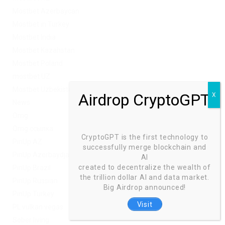
Mostbet Azerbaycan
Mostbet in Turkey
Mostbet India
Mostbet Kazahstan
Mostbet Poland
mostbet UZ
Mostbet Uzbekistan
News
Omg
Omg ссылка
CryptoGPT is the first technology to
PinUp AZ
successfully merge blockchain and
PinUp Azerbaydjan
AI
created to decentralize the wealth of
PinUp Brazil
the trillion dollar AI and data market.
PinUp Russian
Big Airdrop announced!
PinUp Turkey
Visit
PL vulkan vegas
Sober living