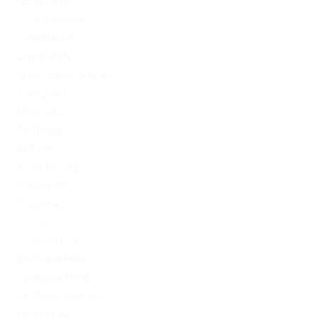
Codere Italy
codere mexico
consultation
Crypto-PBN
Cryptocurrency News
Dating Tips
Download
Exchanger
FinTech
Forex Trading
IT Вакансії
IT Освіта
legalrc
leovegas finland
LeoVegas India
LeoVegas Irland
LeoVegas Sweden
Mostbet AZ