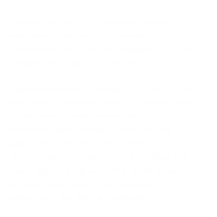
В последние года 3-4 в ленте регулярно
появляются новости с заголовком:
«Правительство хочет заблокировать Tor». Но,
эта идея несколько утопическая.
Даркнетом можно пользоваться во всех страх
мира кроме Северной Кореи, где для доступа
к компьютеру с интернетом нужно
специально разрешение от Ким Чен Ына.
Даже у Китая не получилось запретить его.
«Золотой щит» автоматически блокирует все
новые адреса входных узлов Tor, но люди,
которым надо, обходят эту преграду c
помощью VPN и прокси-серверов.