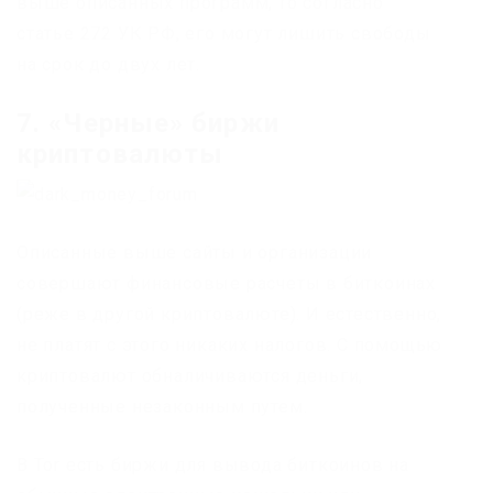
выше описанных программ, то согласно
статье 272 УК РФ, его могут лишить свободы
на срок до двух лет.
7. «Черные» биржи
криптовалюты
Описанные выше сайты и организации
совершают финансовые расчеты в биткоинах
(реже в другой криптовалюте). И естественно,
не платят с этого никаких налогов. С помощью
криптовалют обналичиваются деньги,
полученные незаконным путем.
В Tor есть биржи для вывода биткоинов на