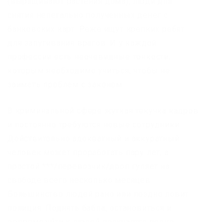
(выращивают растения дома), люди для
снятия нелегально полученных денег с
банковских карт. Реже ищут крепких ребят
для запугивания врагов. И у каждой
профессии есть неочевидные тонкости,
которым необходимо учиться, чтобы не
заиметь проблем с законом.
В криминальной сфере жуткая текучка кадров
и постоянно требуются новые сотрудники.
Действительно адекватный и аккуратный
человек может проработать пару лет, а
простой ***/перевозчик/дроп гуляет на
свободе всего несколько месяцев.
Большинство людей рано или поздно ловит
полиция. Поднять бабла, остановиться и
вовремя уйти у людей получается редко.