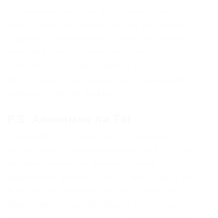
Но описанного вполне достаточно чтобы
понять, ради чего правительства всего мира
стремятся контролировать интернет. Личная
свобода и неприкосновенность частной жизни
— это хорошо. Но как бороться с
преступниками в интернете без блокировки
сайтов и контроля трафика?
P.S. Анонимен ли Tor
В даркнете есть очень много учебников по
обеспечению сетевой анонимности. Кто-то из
авторов считает достаточной схемой
виртуальная машина с Tails -> vpn -> vpn -> Tor.
А кто-то рекомендует покупать компьютер с
барахолки в соседней области и использовать