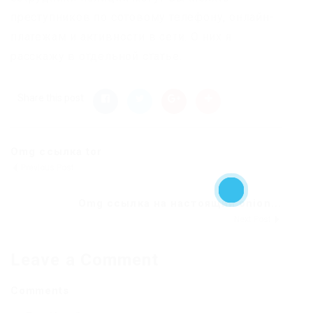
преступников по сотовому телефону, онлайн-
платежам и активности в сети. О них я
расскажу в отдельной статье.
Share this post
Omg ссылка tor
Previous Post
Omg ссылка на настоящий onion...
Next Post
Leave a Comment
Comments