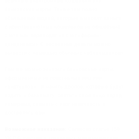
обычные электронные кошельки или
банковские карты. Также там полно
объявлений людей, которые выводят деньги
с криптовалютных кошельков на офшорный
счета или переводят на счет «фирмы-
однодневки». С последних деньги можно
вывести с помощью обычных «обнальщиков».
Там же можно заказать банковские карты,
оформленные на подставных лиц или
«виртуалов» . И нанять дропов, которые будут
ходить к банкомату, светить свое лицо перед
камерами, снимать с карт наличность и
доставлять вам.
Возможное наказание:
Согласно статье 159
УК РФ участие в групповых мошеннических