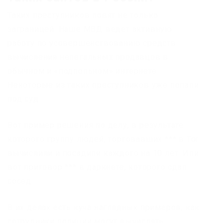
Таких преступников ловят не только
заграницей. Наше МВД ведет активную
работу по усовершенствованию средств
вычисления нелегальных продавцов в
обычном и «подпольном» интернете.
Некоторые из таких преступников уже попали
под суд.
Вот пример решения по делу, в результате
которого группу людей, торговавших *** в Tor
вычислили и посадили каждого на 10 лет. Или
вот приговор *** в даркнете, которого сдал
сосед.
В их делах есть куча наглядных примеров, как
сотрудники полиции могут вычислять