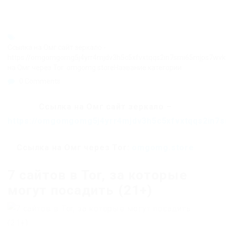
Ссылка на Омг сайт зеркало -
https://omgomgomg5j4yrr4mjdv3h5c5xfvxtqqs2in7smi65mjps7wv
на Омг через Tor: omgomg.storeНазвание категории
0 Comments
Ссылка на Омг сайт зеркало –
https://omgomgomg5j4yrr4mjdv3h5c5xfvxtqqs2in7
Ссылка на Омг через Tor:
omgomg.store
7 сайтов в Tor, за которые
могут посадить (21+)