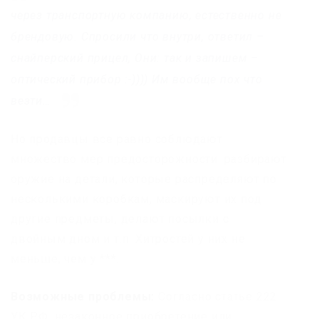
через транспортную компанию, естественно не
брендовую. Спросили что внутри, ответил –
снайперский прицел, Они: так и запишем –
оптический прибор :-)))) Им вообще пох что
везти…
Но продавцы все равно соблюдают
множество мер предосторожности: разбирают
оружие на детали, которые распределяют по
несколькими коробкам, маскируют их под
другие предметы, делают посылки с
двойным дном и т.п. Хитростей у них не
меньше, чем у ***.
Возможные проблемы:
Согласно статье 222
УК РФ, незаконное приобретение или