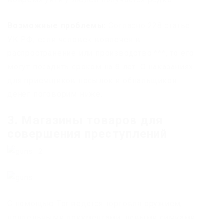
Возможные проблемы:
Согласно 228 статье
УК РФ, если человек вовлечен в
распространение или производство ***, то его
могут посадить сроком на 8 лет. О наказаниях
для приемщиков посылок и обнальщиков
денег поговорим ниже.
3. Магазины товаров для
совершения преступлений
С помощью Tor ведется торговля оружием,
поддельными документами, левыми симками,