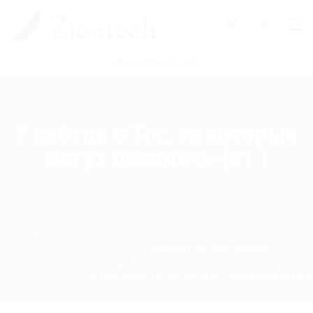
0
POST NEW JOB
7 сайтов в Tor, за которые
могут посадить (21 )
Home
Ссылка на Омг сайт зеркало -
https://omgomgomg5j4yrr4mjdv3h5c5xfvxtqqs2in7smi65mjps7wv
на Омг через Tor: omgomg.storeНазвание катего
Current Page