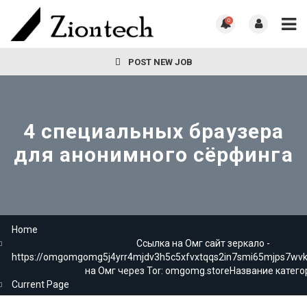
0
POST NEW JOB
4 специальных браузера
для анонимного сёрфинга
Home
Ссылка на Омг сайт зеркало -
https://omgomgomg5j4yrr4mjdv3h5c5xfvxtqqs2in7smi65mjps7wv
на Омг через Tor: omgomg.storeНазвание катего
Current Page