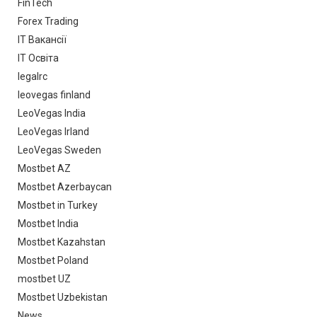
FinTech
Forex Trading
IT Вакансії
IT Освіта
legalrc
leovegas finland
LeoVegas India
LeoVegas Irland
LeoVegas Sweden
Mostbet AZ
Mostbet Azerbaycan
Mostbet in Turkey
Mostbet India
Mostbet Kazahstan
Mostbet Poland
mostbet UZ
Mostbet Uzbekistan
News