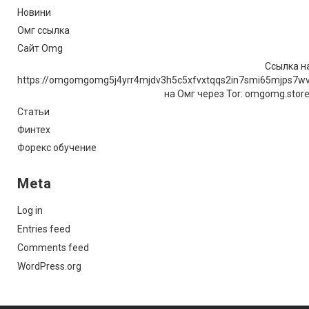
Новини
Омг ссылка
Сайт Omg
Ссылка на
https://omgomgomg5j4yrr4mjdv3h5c5xfvxtqqs2in7smi65mjps7w
на Омг через Tor: omgomg.stor
Статьи
Финтех
Форекс обучение
Meta
Log in
Entries feed
Comments feed
WordPress.org