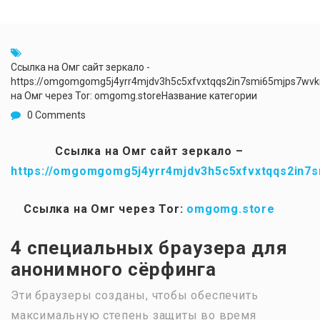
Ссылка на Омг сайт зеркало -
https://omgomgomg5j4yrr4mjdv3h5c5xfvxtqqs2in7smi65mjps7wv
на Омг через Tor: omgomg.storeНазвание категории
0 Comments
Ссылка на Омг сайт зеркало –
https://omgomgomg5j4yrr4mjdv3h5c5xfvxtqqs2in7
Ссылка на Омг через Tor:
omgomg.store
4 специальных браузера для
анонимного сёрфинга
Эти браузеры созданы, чтобы обеспечить
максимальную степень защиты во время