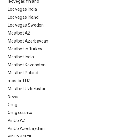
leovegas finland
LeoVegas India
LeoVegas Irland
LeoVegas Sweden
Mostbet AZ
Mostbet Azerbaycan
Mostbet in Turkey
Mostbet India
Mostbet Kazahstan
Mostbet Poland
mostbet UZ
Mostbet Uzbekistan
News
Omg
Omg ссылка
PinUp AZ
PinUp Azerbaydjan
PinUp Brazil