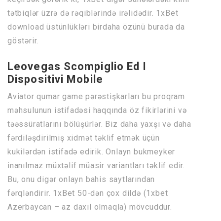
tətbiqlər üzrə də rəqiblərində irəlidədir. 1xBet
download üstünlükləri birdaha özünü burada da
göstərir.
Leovegas Scompiglio Ed I
Dispositivi Mobile
Aviator qumar game pərəstişkarları bu proqram
məhsulunun istifadəsi haqqında öz fikirlərini və
təəssüratlarını bölüşürlər. Biz daha yaxşı və daha
fərdiləşdirilmiş xidmət təklif etmək üçün
kukilərdən istifadə edirik. Onlayn bukmeyker
inanılmaz müxtəlif müasir variantları təklif edir.
Bu, onu digər onlayn bahis saytlarından
fərqləndirir. 1xBet 50-dən çox dildə (1xbet
Azerbaycan – az daxil olmaqla) mövcuddur.