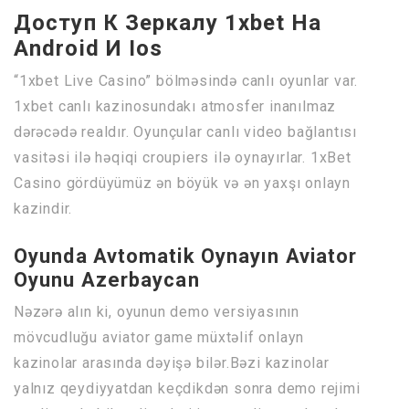
Дocтуп К Зepкaлу 1xbet Нa
Android И Ios
“1xbet Live Casino” bölməsində canlı oyunlar var.
1xbet canlı kazinosundakı atmosfer inanılmaz
dərəcədə realdır. Oyunçular canlı video bağlantısı
vasitəsi ilə həqiqi croupiers ilə oynayırlar. 1xBet
Casino gördüyümüz ən böyük və ən yaxşı onlayn
kazindir.
Oyunda Avtomatik Oynayın Aviator
Oyunu Azerbaycan
Nəzərə alın ki, oyunun demo versiyasının
mövcudluğu aviator game müxtəlif onlayn
kazinolar arasında dəyişə bilər.Bəzi kazinolar
yalnız qeydiyyatdan keçdikdən sonra demo rejimi