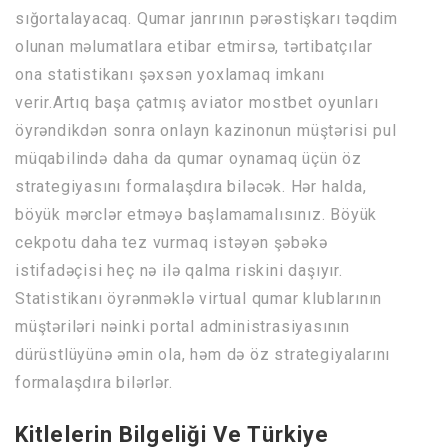
sığortalayacaq. Qumar janrının pərəstişkarı təqdim
olunan məlumatlara etibar etmirsə, tərtibatçılar
ona statistikanı şəxsən yoxlamaq imkanı
verir.Artıq başa çatmış aviator mostbet oyunları
öyrəndikdən sonra onlayn kazinonun müştərisi pul
müqabilində daha da qumar oynamaq üçün öz
strategiyasını formalaşdıra biləcək. Hər halda,
böyük mərclər etməyə başlamamalısınız. Böyük
cekpotu daha tez vurmaq istəyən şəbəkə
istifadəçisi heç nə ilə qalma riskini daşıyır.
Statistikanı öyrənməklə virtual qumar klublarının
müştəriləri nəinki portal administrasiyasının
dürüstlüyünə əmin ola, həm də öz strategiyalarını
formalaşdıra bilərlər.
Kitlelerin Bilgeliği Ve Türkiye