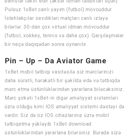
bahislər təklif edir (əksər idman tədbirləri üçün).
Pulsuz 1xBet canlı yayım (futbol) mövcuddur.
İstehlakçılar sevdikləri matçları canlı izləyə
bilərlər. 30-dan çox virtual idman mövcuddur
(futbol, ​​xokkey, tennis və daha çox). Qarşılaşmalar
bir neçə dəqiqədən sonra oynanılır.
Pin – Up – Da Aviator Game
1xBet mobil tətbiqi vasitəsilə siz mərclərinizi
daha sürətli, hərəkətli bir şəkildə edə və tətbiqdə
mərc etmə üstünlüklərindən yararlana biləcəksiniz.
Mərc şirkəti 1xBet-in digər əməliyyat sistemləri
üzrə olduğu kimi IOS əməliyyat sistemi dəstəyi də
vardır. Siz də öz IOS cihazlarınız üzrə mobil
tətbiqetmə yükləyib 1xBet download
üstünlüklərindən yararlana bilərsiniz. Burada sizə