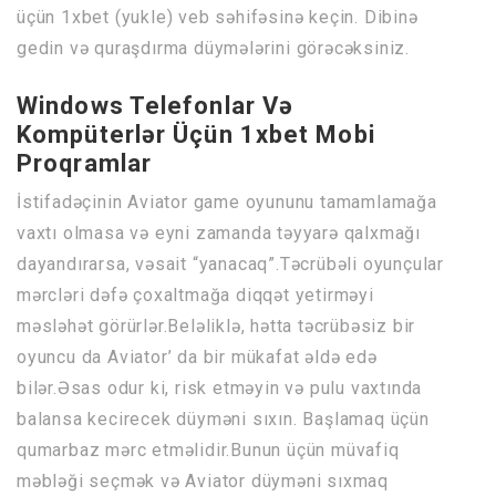
üçün 1xbet (yukle) veb səhifəsinə keçin. Dibinə
gedin və quraşdırma düymələrini görəcəksiniz.
Windows Telefonlar Və
Kompüterlər Üçün 1xbet Mobi
Proqramlar
İstifadəçinin Aviator game oyununu tamamlamağa
vaxtı olmasa və eyni zamanda təyyarə qalxmağı
dayandırarsa, vəsait “yanacaq”.Təcrübəli oyunçular
mərcləri dəfə çoxaltmağa diqqət yetirməyi
məsləhət görürlər.Beləliklə, hətta təcrübəsiz bir
oyuncu da Aviator’ da bir mükafat əldə edə
bilər.Əsas odur ki, risk etməyin və pulu vaxtında
balansa kecirecek düyməni sıxın. Başlamaq üçün
qumarbaz mərc etməlidir.Bunun üçün müvafiq
məbləği seçmək və Aviator düyməni sıxmaq