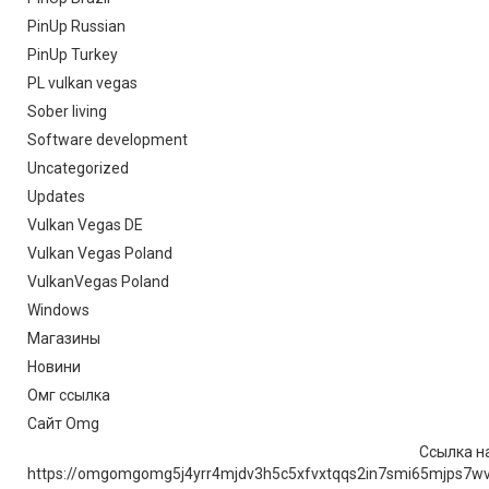
PinUp Russian
PinUp Turkey
PL vulkan vegas
Sober living
Software development
Uncategorized
Updates
Vulkan Vegas DE
Vulkan Vegas Poland
VulkanVegas Poland
Windows
Магазины
Новини
Омг ссылка
Сайт Omg
Ссылка на
https://omgomgomg5j4yrr4mjdv3h5c5xfvxtqqs2in7smi65mjps7w