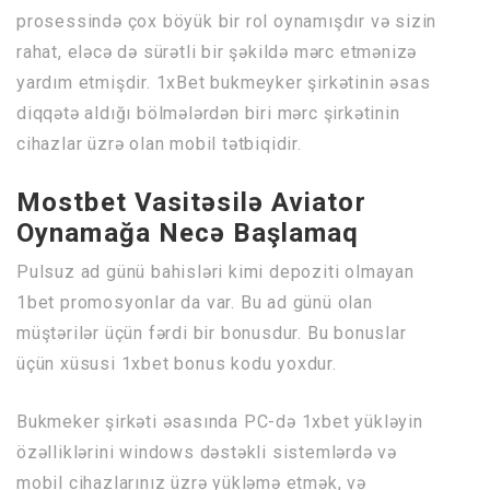
prosessində çox böyük bir rol oynamışdır və sizin
rahat, eləcə də sürətli bir şəkildə mərc etmənizə
yardım etmişdir. 1xBet bukmeyker şirkətinin əsas
diqqətə aldığı bölmələrdən biri mərc şirkətinin
cihazlar üzrə olan mobil tətbiqidir.
Mostbet Vasitəsilə Aviator
Oynamağa Necə Başlamaq
Pulsuz ad günü bahisləri kimi depoziti olmayan
1bet promosyonlar da var. Bu ad günü olan
müştərilər üçün fərdi bir bonusdur. Bu bonuslar
üçün xüsusi 1xbet bonus kodu yoxdur.
Bukmeker şirkəti əsasında PC-də 1xbet yükləyin
özəlliklərini windows dəstəkli sistemlərdə və
mobil cihazlarınız üzrə yükləmə etmək, və