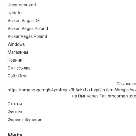
Uncategorized
Updates
Vulkan Vegas DE
Vulkan Vegas Poland
VulkanVegas Poland
Windows
Магазины
Новини
Омг ссылка
Сайт Omg
Ссылка на
https://omgomgomg5j4yrr4mjdv3h5c5xfvxtqqs2in7smi65mjps7w
на Омг через Tor: omgomg.stor
Статьи
Финтех
Форекс обучение
Meta