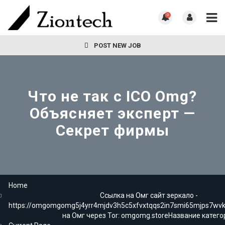
0
POST NEW JOB
Что не так с ICO Omg?
Объясняет эксперт —
Секрет фирмы
Home
Ссылка на Омг сайт зеркало -
https://omgomgomg5j4yrr4mjdv3h5c5xfvxtqqs2in7smi65mjps7wv
на Омг через Tor: omgomg.storeНазвание катего