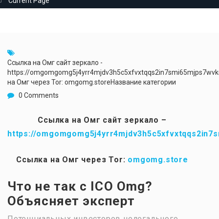
Current Page
Ссылка на Омг сайт зеркало -
https://omgomgomg5j4yrr4mjdv3h5c5xfvxtqqs2in7smi65mjps7wv
на Омг через Tor: omgomg.storeНазвание категории
0 Comments
Ссылка на Омг сайт зеркало –
https://omgomgomg5j4yrr4mjdv3h5c5xfvxtqqs2in7
Ссылка на Омг через Tor:
omgomg.store
Что не так с ICO Omg?
Объясняет эксперт
Потенциальных инвесторов нелегального