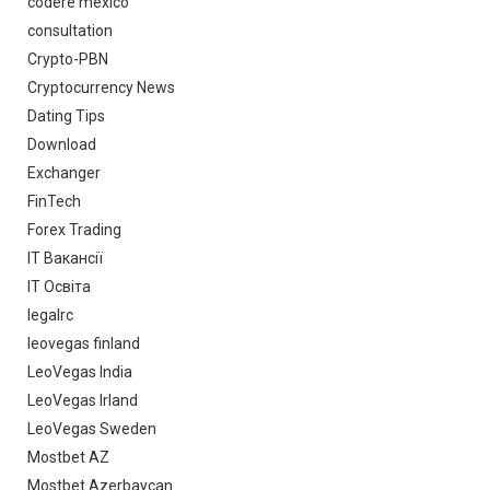
codere mexico
consultation
Crypto-PBN
Cryptocurrency News
Dating Tips
Download
Exchanger
FinTech
Forex Trading
IT Вакансії
IT Освіта
legalrc
leovegas finland
LeoVegas India
LeoVegas Irland
LeoVegas Sweden
Mostbet AZ
Mostbet Azerbaycan