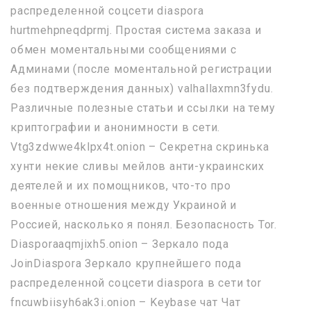
распределенной соцсети diaspora
hurtmehpneqdprmj. Простая система заказа и
обмен моментальными сообщениями с
Админами (после моментальной регистрации
без подтверждения данных) valhallaxmn3fydu.
Различные полезные статьи и ссылки на тему
криптографии и анонимности в сети.
Vtg3zdwwe4klpx4t.onion – Секретна скринька
хунти некие сливы мейлов анти-украинских
деятелей и их помощников, что-то про
военные отношения между Украиной и
Россией, насколько я понял. Безопасность Tor.
Diasporaaqmjixh5.onion – Зеркало пода
JoinDiaspora Зеркало крупнейшего пода
распределенной соцсети diaspora в сети tor
fncuwbiisyh6ak3i.onion – Keybase чат Чат