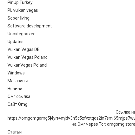
PinUp Turkey
PL vulkan vegas
Sober living
Software development
Uncategorized
Updates
Vulkan Vegas DE
Vulkan Vegas Poland
VulkanVegas Poland
Windows
Магазины
Новини
Омг ссылка
Сайт Omg
Ссылка на
https://omgomgomg5j4yrr4mjdv3h5c5xfvxtqqs2in7smi65mjps7w
на Омг через Tor: omgomg.stor
Статьи