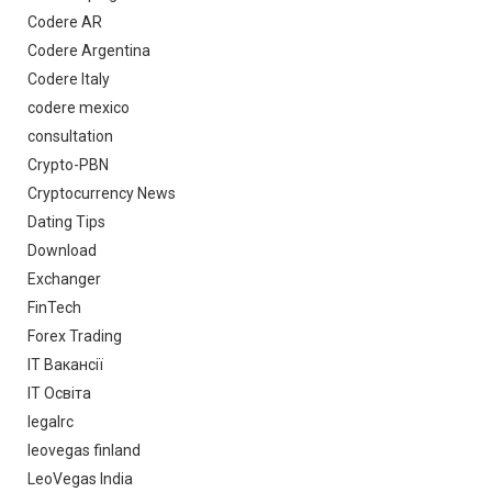
Codere AR
Codere Argentina
Codere Italy
codere mexico
consultation
Crypto-PBN
Cryptocurrency News
Dating Tips
Download
Exchanger
FinTech
Forex Trading
IT Вакансії
IT Освіта
legalrc
leovegas finland
LeoVegas India