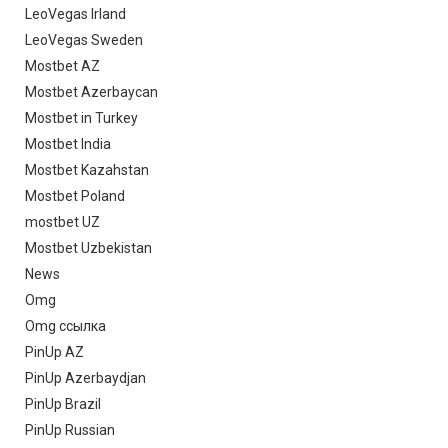
LeoVegas Irland
LeoVegas Sweden
Mostbet AZ
Mostbet Azerbaycan
Mostbet in Turkey
Mostbet India
Mostbet Kazahstan
Mostbet Poland
mostbet UZ
Mostbet Uzbekistan
News
Omg
Omg ссылка
PinUp AZ
PinUp Azerbaydjan
PinUp Brazil
PinUp Russian