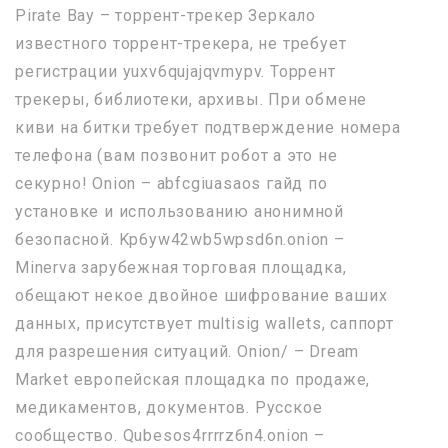
Pirate Bay – торрент-трекер Зеркало
известного торрент-трекера, не требует
регистрации yuxv6qujajqvmypv. Торрент
трекеры, библиотеки, архивы. При обмене
киви на битки требует подтверждение номера
телефона (вам позвонит робот а это не
секурно! Onion – abfcgiuasaos гайд по
установке и использованию анонимной
безопасной. Kp6yw42wb5wpsd6n.onion –
Minerva зарубежная торговая площадка,
обещают некое двойное шифрование ваших
данных, присутствует multisig wallets, саппорт
для разрешения ситуаций. Onion/ – Dream
Market европейская площадка по продаже,
медикаментов, документов. Русское
сообщество. Qubesos4rrrrz6n4.onion –