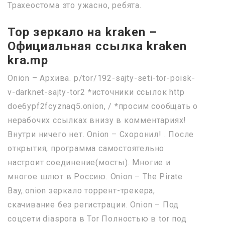
Трахеостома это ужасно, ребята.
Тор зеркало на kraken –
Официальная ссылка kraken
kra.mp
Onion – Архива. p/tor/192-sajty-seti-tor-poisk-
v-darknet-sajty-tor2 *источники ссылок http
doe6ypf2fcyznaq5.onion, / *просим сообщать о
нерабочих ссылках внизу в комментариях!
Внутри ничего нет. Onion – Схоронил! . После
открытия, программа самостоятельно
настроит соединение(мосты). Многие и
многое шлют в Россию. Onion – The Pirate
Bay,.onion зеркало торрент-трекера,
скачивание без регистрации. Onion – Под
соцсети diaspora в Tor Полностью в tor под