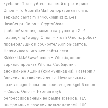
kyebase. Пользуйтесь на свой страх и риск.
Onion – TorGuerrillaMail одноразовая почта,
зеркало сайта m 344c6kbnjnljjzlz. Без
JavaScript. Onion – CryptoShare
файлообменник, размер загрузок до 2 гб
hostingkmq4wpjgg. Onion – Fresh Onions, робот-
проверяльщик и собиратель.onion-сайтов.
Напоминаем, что все сайты сети.
Kkkkkkkkkk63ava6.onion – Whonix,.onion-
зеркало проекта Whonix. Сообщения,
анонимные ящики (коммуникации). Pastebin /
Записки. Английский язык. Независимый
архив magnet-ссылок casesvrcgem4gnb5.onion
– Cases. Onion – Нарния клуб
репрессированных на рампе юзеров. TLS,
шифрование паролей пользователей, 100