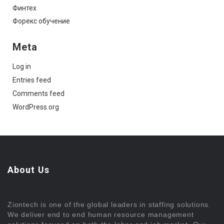
Финтех
Форекс обучение
Meta
Log in
Entries feed
Comments feed
WordPress.org
About Us
Ziontech is one of the global leaders in staffing solutions.
We deliver end to end human resource management